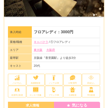
フロアレディ：3000円
体入時給
業種/職種
キャバクラ
/ ①フロアレディ
エリア
東大阪
大阪府
最寄駅
京阪線『香里園駅』より徒歩3分
キャスト
20代
ノルマなし
未経験歓迎
ノンアルOK
LINE質問
罰金なし
友達同士歓迎
ロッカー完備
ブランクOK
主婦歓迎
学生歓迎
気になる
求人情報