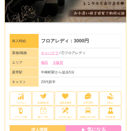
フロアレディ：3000円
体入時給
業種/職種
キャバクラ
/ ①フロアレディ
エリア
梅田
大阪府
最寄駅
中崎町駅から徒歩5分
キャスト
20代前半
ノルマなし
未経験歓迎
経験者優遇
LINE質問
日払い
ブランクOK
週１～OK
カラオケあり
終電上がりOK
学生歓迎
気になる
求人情報