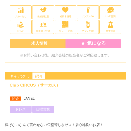
ノルマなし
未経験歓迎
経験者優遇
ノンアルOK
LINE質問
日払い
友達同士歓迎
ロッカー完備
ブランクOK
学生歓迎
気になる
求人情報
※お問い合わせ後、紹介会社の担当者がご対応致します。
キャバクラ
紹介
Club CIRCUS（サーカス）
紹介
JANEL
ドレス
日曜営業
稼げないなんて言わせない♡堅苦しさゼロ！居心地良いお店！