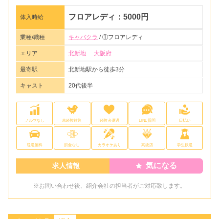
フロアレディ：5000円
体入時給
業種/職種
キャバクラ
/ ①フロアレディ
エリア
北新地
大阪府
最寄駅
北新地駅から徒歩3分
キャスト
20代後半
ノルマなし
未経験歓迎
経験者優遇
LINE質問
日払い
送迎無料
罰金なし
カラオケあり
高級店
学生歓迎
気になる
求人情報
※お問い合わせ後、紹介会社の担当者がご対応致します。