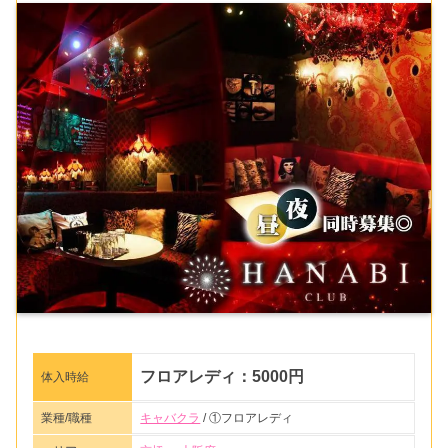
フロアレディ：5000円
体入時給
業種/職種
キャバクラ
/ ①フロアレディ