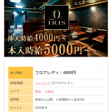
フロアレディ：4000円
体入時給
業種/職種
キャバクラ
/ ①フロアレディ
エリア
難波
大阪府
最寄駅
各線なんば駅、心斎橋駅から徒歩5分
キャスト
20代前半