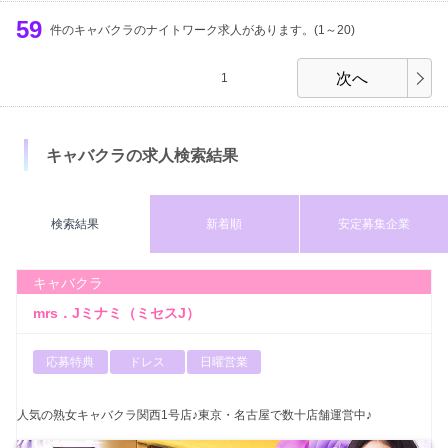
服装
出勤時間
定休日
59
募集年齢
件のキャバクラのナイトワーク求人があります。(1～20)
体入時給
検索する
次へ
1
円以上
キャバクラの求人検索結果
検索結果
新着順
安定募集企業
キャバクラ
mrs．Jミナミ（ミセスJ）
応募特典
ドレス
日曜営業
人気の熟女キャバクラ関西1号店♪東京・名古屋で数十店舗運営中♪