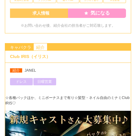
気になる
求人情報
※お問い合わせ後、紹介会社の担当者がご対応致します。
キャバクラ
紹介
Club IRIS（イリス）
紹介
JANEL
ドレス
日曜営業
☆各種バックほか、ミニボーナスまで有り☆髪型・ネイル自由のミナミClub
IRIS♡