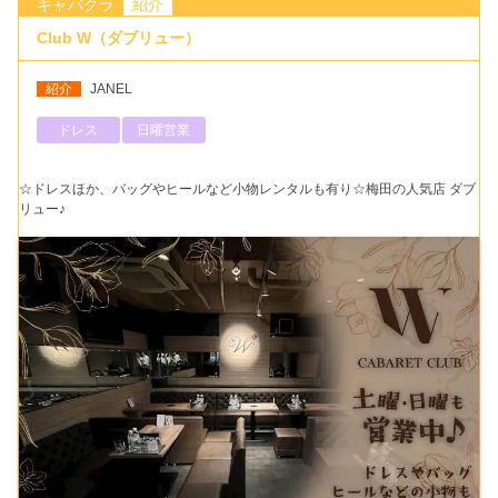
キャバクラ
紹介
Club W（ダブリュー）
紹介
JANEL
ドレス
日曜営業
☆ドレスほか、バッグやヒールなど小物レンタルも有り☆梅田の人気店 ダブ
リュー♪