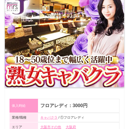
フロアレディ：3000円
体入時給
業種/職種
キャバクラ
/ ①フロアレディ
エリア
大阪市その他
大阪府