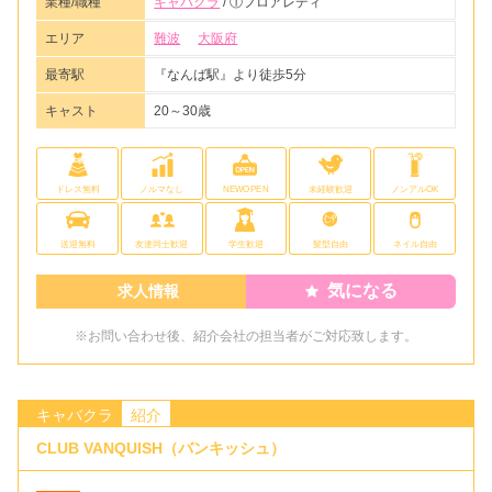
業種/職種
キャバクラ
/ ①フロアレディ
エリア
難波
大阪府
最寄駅
『なんば駅』より徒歩5分
キャスト
20～30歳
ドレス無料
ノルマなし
NEWOPEN
未経験歓迎
ノンアルOK
送迎無料
友達同士歓迎
学生歓迎
髪型自由
ネイル自由
気になる
求人情報
※お問い合わせ後、紹介会社の担当者がご対応致します。
キャバクラ
紹介
CLUB VANQUISH（バンキッシュ）