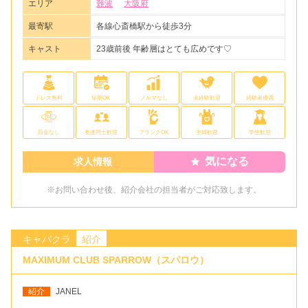
エリア
難波
大阪府
最寄駅
各線心斎橋駅から徒歩3分
キャスト
23歳前後 年齢層はとても広めです♡
ドレス無料
短期OK
ノルマなし
未経験歓迎
経験者優遇
罰金なし
友達同士歓迎
ブランクOK
主婦歓迎
学生歓迎
気になる
求人情報
※お問い合わせ後、紹介会社の担当者がご対応致します。
キャバクラ
紹介
MAXIMUM CLUB SPARROW（スパロウ）
紹介
JANEL