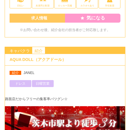
日払い
友達同士歓迎
ロッカー完備
カラオケあり
学生歓迎
気になる
求人情報
※お問い合わせ後、紹介会社の担当者がご対応致します。
キャバクラ
紹介
AQUA DOLL（アクアドール）
紹介
JANEL
ドレス
日曜営業
路面店だからフリーの集客率バツグン☆