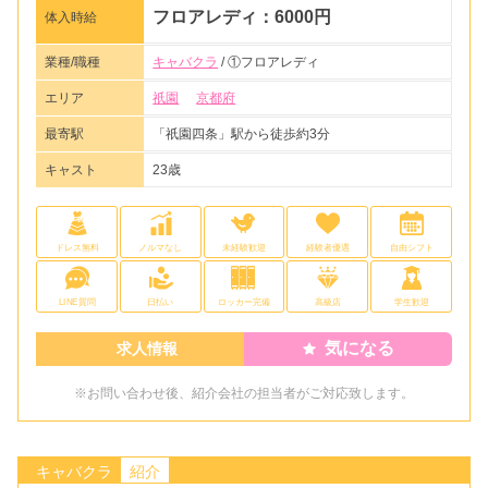
フロアレディ：6000円
体入時給
業種/職種
キャバクラ
/ ①フロアレディ
エリア
祇園
京都府
最寄駅
「祇園四条」駅から徒歩約3分
キャスト
23歳
ドレス無料
ノルマなし
未経験歓迎
経験者優遇
自由シフト
LINE質問
日払い
ロッカー完備
高級店
学生歓迎
気になる
求人情報
※お問い合わせ後、紹介会社の担当者がご対応致します。
キャバクラ
紹介