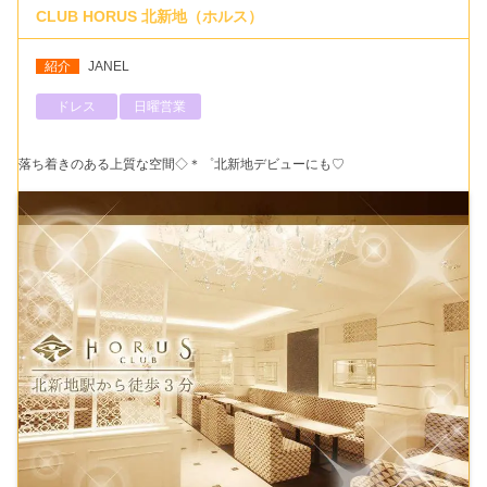
CLUB HORUS 北新地（ホルス）
紹介
JANEL
ドレス
日曜営業
落ち着きのある上質な空間◇＊゜北新地デビューにも♡