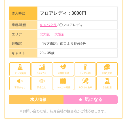
フロアレディ：3000円
体入時給
業種/職種
キャバクラ
/ ①フロアレディ
エリア
北大阪
大阪府
最寄駅
『枚方市駅』南口より徒歩2分
キャスト
20～35歳
ドレス無料
ノルマなし
未経験歓迎
ノンアルOK
LINE質問
客引きなし
罰金なし
ロッカー完備
カラオケあり
学生歓迎
気になる
求人情報
※お問い合わせ後、紹介会社の担当者がご対応致します。