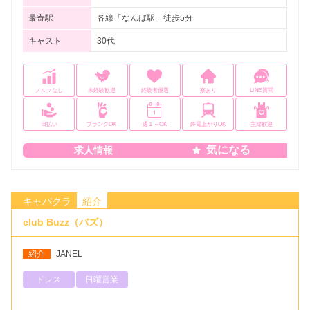
最寄駅
各線「なんば駅」徒歩5分
キャスト
30代
ノルマなし
未経験歓迎
経験者優遇
寮あり
LINE質問
日払い
ブランクOK
週１～OK
終電上がりOK
主婦歓迎
気になる
求人情報
キャバクラ
紹介
club Buzz（バズ）
紹介
JANEL
ドレス
日曜営業