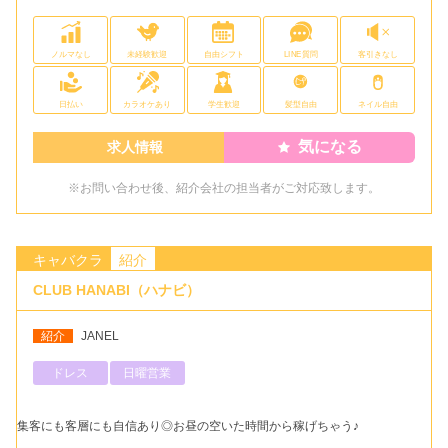
ノルマなし
未経験歓迎
自由シフト
LINE質問
客引きなし
日払い
カラオケあり
学生歓迎
髪型自由
ネイル自由
気になる
求人情報
※お問い合わせ後、紹介会社の担当者がご対応致します。
キャバクラ
紹介
CLUB HANABI（ハナビ）
紹介
JANEL
ドレス
日曜営業
集客にも客層にも自信あり◎お昼の空いた時間から稼げちゃう♪