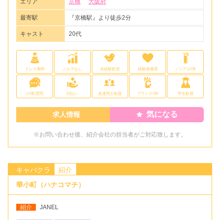
エリア
京橋
大阪府
最寄駅
『京橋駅』より徒歩2分
キャスト
20代
ドレス無料
ノルマなし
未経験歓迎
経験者優遇
ノンアルOK
LINE質問
日払い
友達同士歓迎
ブランクOK
学生歓迎
気になる
求人情報
※お問い合わせ後、紹介会社の担当者がご対応致します。
キャバクラ
紹介
華小町（ハナコマチ）
紹介
JANEL