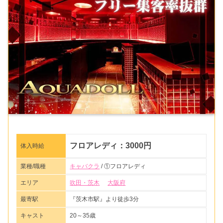
フロアレディ：3000円
体入時給
業種/職種
キャバクラ
/ ①フロアレディ
エリア
吹田・茨木
大阪府
最寄駅
『茨木市駅』より徒歩3分
キャスト
20～35歳