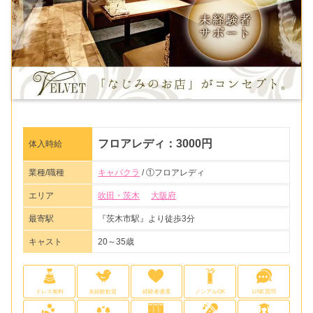
フロアレディ：3000円
体入時給
業種/職種
キャバクラ
/ ①フロアレディ
エリア
吹田・茨木
大阪府
最寄駅
『茨木市駅』より徒歩3分
キャスト
20～35歳
ドレス無料
未経験歓迎
経験者優遇
ノンアルOK
LINE質問