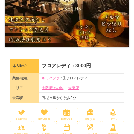
フロアレディ：3000円
体入時給
業種/職種
キャバクラ
/ ①フロアレディ
エリア
大阪府その他
大阪府
最寄駅
高槻市駅から徒歩2分
未経験歓迎
経験者優遇
自由シフト
LINE質問
日払い
友達同士歓迎
ブランクOK
週１～OK
カラオケあり
学生歓迎