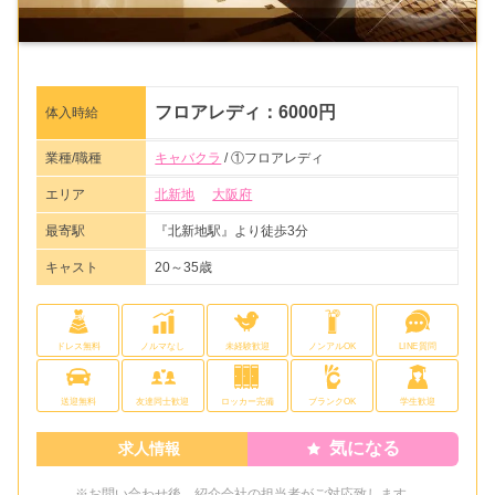
フロアレディ：6000円
体入時給
業種/職種
キャバクラ
/ ①フロアレディ
エリア
北新地
大阪府
最寄駅
『北新地駅』より徒歩3分
キャスト
20～35歳
ドレス無料
ノルマなし
未経験歓迎
ノンアルOK
LINE質問
送迎無料
友達同士歓迎
ロッカー完備
ブランクOK
学生歓迎
気になる
求人情報
※お問い合わせ後、紹介会社の担当者がご対応致します。