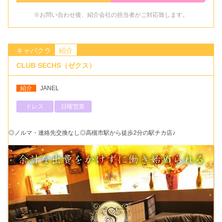
※お問い合わせ後、紹介会社の担当者がご対応致します。
キャバクラ
紹介
CLUB SECHS（ゼクス）
紹介
JANEL
ドレス
日曜営業
◎ノルマ・連絡先交換なし◎高槻市駅から徒歩2分の駅チカ店♪