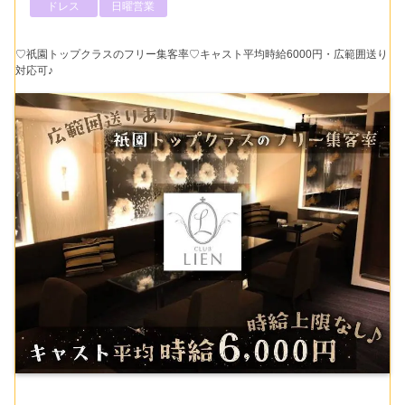
ドレス
日曜営業
♡祇園トップクラスのフリー集客率♡キャスト平均時給6000円・広範囲送り
対応可♪