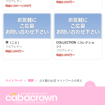
フロアレディ
時給6,000円〜
時給2,000〜3,500円
琴（こと）
COLLECTION（コレクショ
ン）
フロアレディ
フロアレディ
時給3,000円〜
時給5,000円〜
ナイトワーク
関西
少人数のお店 ナイトワークの求人