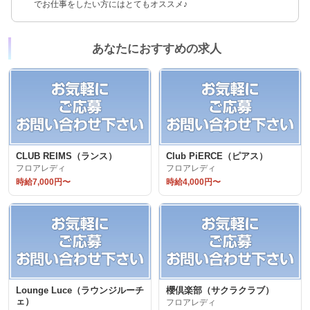
でお仕事をしたい方にはとてもオススメ♪
あなたにおすすめの求人
CLUB REIMS（ランス）
Club PiERCE（ピアス）
フロアレディ
フロアレディ
時給7,000円〜
時給4,000円〜
Lounge Luce（ラウンジルーチ
櫻倶楽部（サクラクラブ）
ェ）
フロアレディ