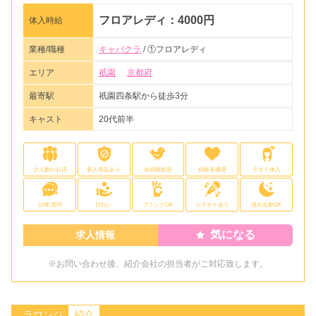
フロアレディ：4000円
体入時給
業種/職種
キャバクラ
/ ①フロアレディ
エリア
祇園
京都府
最寄駅
祇園四条駅から徒歩3分
キャスト
20代前半
少人数のお店
新人保証あり
未経験歓迎
経験者優遇
今すぐ体入
LINE質問
日払い
ブランクOK
カラオケあり
遅出出勤OK
気になる
求人情報
※お問い合わせ後、紹介会社の担当者がご対応致します。
ラウンジ
紹介