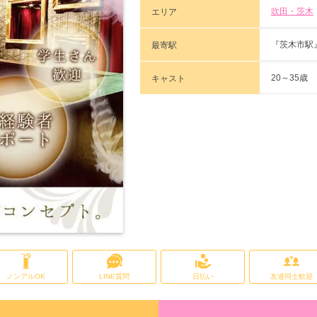
吹田・茨木
エリア
『茨木市駅
最寄駅
20～35歳
キャスト
ノンアルOK
LINE質問
日払い
友達同士歓迎