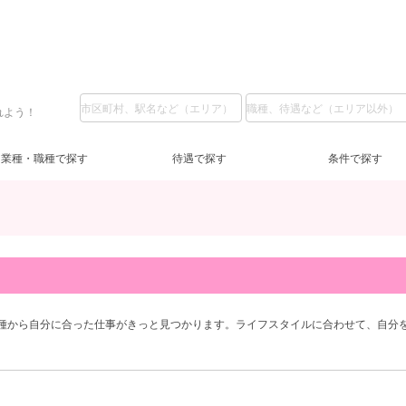
れよう！
業種・職種で探す
待遇で探す
条件で探す
北新地
ラウンジ
LINE質問
その他
(24)
(1)
(4)
(62)
難波
フロアレディ
日給1万円～
深夜【22～5時】
(11)
(1)
(66)
(2)
十
日
夕
吹田・茨木
祝い金あり
祝日営業
(33)
(2)
(1)
北大阪
新人保証あり
10代
(1)
(4)
(3)
東
ノ
20
兵庫県
経験者優遇
(3)
(43)
神戸三宮
主婦歓迎
(1)
(14)
学
種から自分に合った仕事がきっと見つかります。ライフスタイルに合わせて、自分
京都府
自由シフト
(9)
(17)
祇園
今すぐ体入
(9)
(4)
週
遅出出勤OK
(2)
NEWOPEN
(1)
会