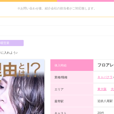
※お問い合わせ後、紹介会社の担当者がご対応致します。
日曜営業
手に入れよう♪
フロアレ
体入時給
キャバクラ
業種/職種
東大阪
大
エリア
近鉄八尾駅
最寄駅
20代
キャスト