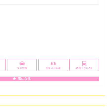
送迎無料
友達同士歓迎
終電上がりOK
気になる