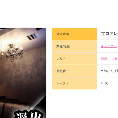
フロアレ
体入時給
キャバクラ
業種/職種
難波
大阪
エリア
各線なんば
最寄駅
20代
キャスト