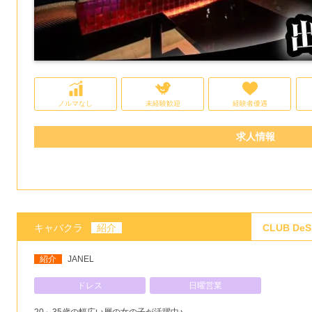
ノルマなし
未経験歓迎
経験者優遇
求人情報
キャバクラ
紹介
CLUB D
紹介
JANEL
ドレス
日曜営業
20～35歳の幅広い層の女の子が活躍中♪