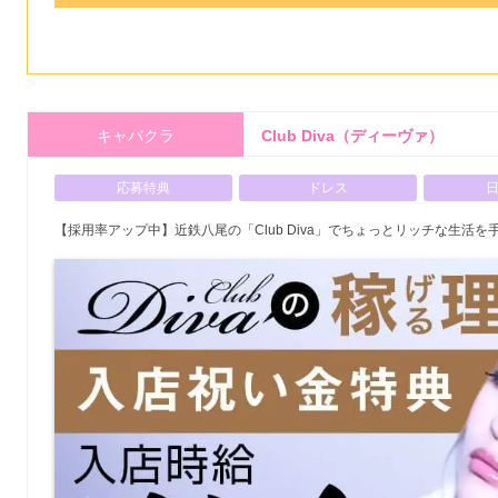
キャバクラ
Club Diva（ディーヴァ）
応募特典
ドレス
【採用率アップ中】近鉄八尾の「Club Diva」でちょっとリッチな生活を