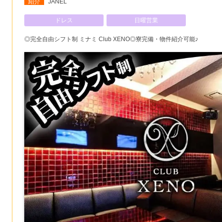
紹介
JANEL
ドレス
日曜営業
◎完全自由シフト制 ミナミ Club XENO◎寮完備・物件紹介可能♪