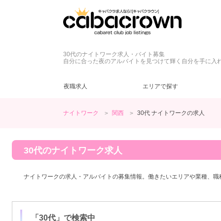
30代のナイトワーク求人・バイト募集
自分に合った夜のアルバイトを見つけて輝く自分を手に入
夜職求人
エリアで探す
ナイトワーク
関西
30代 ナイトワークの求人
大阪府
キャバクラ
ネイル自由
ドレス
(54)
(63)
(59)
(4)
梅田
クラブ
髪型自由
私服
(5)
(2)
(3)
(4)
ヘアメ無料
土曜営業
(62)
(1)
大阪市その他
送迎無料
日曜営業
(12)
(14)
(1)
30代の
ナイトワーク求人
堺東
客引きなし
40代
(1)
(1)
(8)
大阪府その他
未経験歓迎
(64)
(2)
ナイトワークの求人・アルバイトの募集情報。働きたいエリアや業種、職
ノンアルOK
(28)
友達同士歓迎
(37)
短期OK
(2)
終電上がりOK
(13)
「
30代
」で検索中