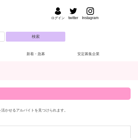
twitter
Instagram
ログイン
新着・急募
安定募集企業
三
払い
方・夜【17～22時】
(1)
(44)
(65)
京橋
ドレス無料
昼【12～17時】
(1)
(17)
(1)
大阪
ルマなし
代
(65)
(2)
(51)
罰金なし
30代
(16)
(16)
生歓迎
(53)
尼崎・西宮
ブランクOK
(2)
(39)
を活かせるアルバイトを見つけられます。
１～OK
(15)
登録制OK
(1)
員制
(1)
高級店
(27)