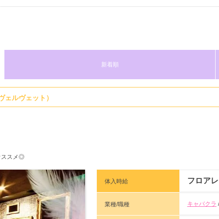
新着順
T（ヴェルヴェット）
オススメ◎
フロアレ
体入時給
キャバクラ
業種/職種