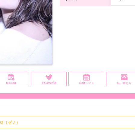
短期OK
未経験歓迎
自由シフト
祝い金あり
ENO（ゼノ）