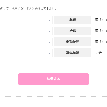
託児所
(7)
ロッカー完備
(36)
カ
選択して［検索する］ボタンを押して下さい。
業種
待遇
出勤時間
募集年齢
検索する