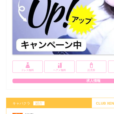
ドレス無料
ヘアメ無料
託児所
求人情報
キャバクラ
紹介
CLUB X