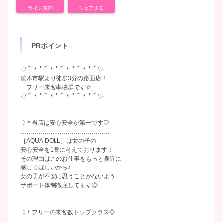
ライン質問
シェアする
PRポイント
♡⌒＊:ﾟ⌒＊:ﾟ⌒＊:ﾟ⌒＊:ﾟ⌒♡
茨木市駅より徒歩3分の路面店！
フリー来客率抜群です☆
♡⌒＊:ﾟ⌒＊:ﾟ⌒＊:ﾟ⌒＊:ﾟ⌒♡
☽＊当店は安心安全が第一です♡
………………………………………
［AQUA DOLL］は女の子の
安心安全を1番に考えております！
その理由はこのお仕事をもっと身近に
感じてほしいから♪
女の子が不安に思うことがないよう
サポート体制徹底してます◎
☽＊フリーの来客数トップクラス◎
………………………………………