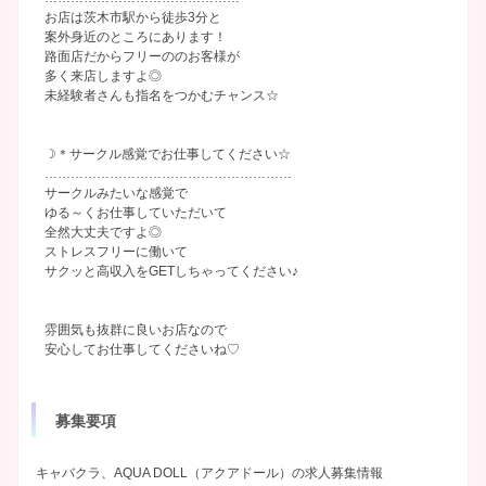
お店は茨木市駅から徒歩3分と
案外身近のところにあります！
路面店だからフリーののお客様が
多く来店しますよ◎
未経験者さんも指名をつかむチャンス☆
☽＊サークル感覚でお仕事してください☆
…………………………………………………
サークルみたいな感覚で
ゆる～くお仕事していただいて
全然大丈夫ですよ◎
ストレスフリーに働いて
サクッと高収入をGETしちゃってください♪
雰囲気も抜群に良いお店なので
安心してお仕事してくださいね♡
募集要項
キャバクラ、AQUA DOLL（アクアドール）の求人募集情報