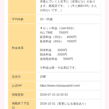
④進んでいくと左手に［吉張ビル］があり
ます。路面店です。（［牛と鮪EnYA］さん
の向かいです。）
平均年齢
20～35歳
▼セット料金（1set 60分）
ALL TIME 7000円
延長料金（30分） 4000円
延長料金（60分） 7000円
料金体系
同伴料金 3000円
指名料金 2500円
追加指名料金 5000円
※料金は税・サ込表記です。
定休日
日曜
お店HP
https://www.clubaquadoll.com/
情報更新
2026-07-15 10:35:42
掲載終了予定
2026-10-31（変更になる場合あり）
日