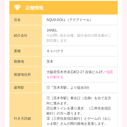
店舗情報
店名
AQUA DOLL（アクアドール）
JANEL
紹介会社
※お問い合わせ後、紹介会社の担当者がご
対応致します。
業種
キャバクラ
勤務地
茨木
大阪府茨木市末広町2-27 吉張ビル1F／
地図
面接地住所
を印刷する
最寄駅
①『茨木市駅』より徒歩3分
①［茨木市駅］東出口（北側）を出て左方
向に進みます。
②公衆トイレを通り過ぎ、［三井住友信託
銀行］の方へ渡ります。
行き方詳細
③［三井住友信託銀行］とゲームの［おじ
ゃま館］さんの間の路地を直進します。