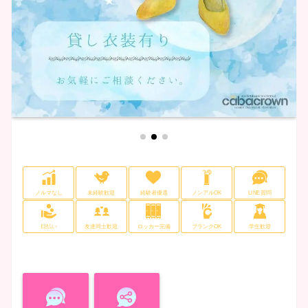
ノルマなし
未経験歓迎
経験者優遇
ノンアルOK
LINE質問
日払い
友達同士歓迎
ロッカー完備
ブランクOK
学生歓迎