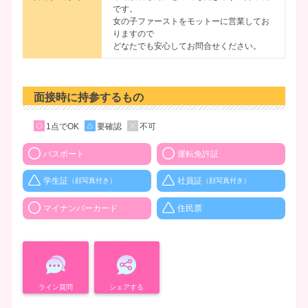
です。
女の子ファーストをモットーに営業してお
りますので
どなたでも安心してお問合せください。
面接時に持参するもの
1点でOK
要確認
不可
パスポート
運転免許証
学生証
社員証
（顔写真付き）
（顔写真付き）
マイナンバーカード
住民票
ライン質問
シェアする