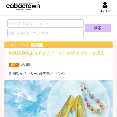
ログイン
キャバクラ
紹介
AQUA DOLL（アクアドール）の
ナイトワーク求人
紹介
JANEL
路面店だからフリーの集客率バツグン☆