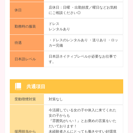
店休日：日曜 ・出勤頻度／曜日などお気軽
休日
にご相談ください◎
ドレス
勤務時の服装
レンタルあり
・ドレスのレンタルあり ・送りあり ・ロッ
待遇
カー完備
日本語ネイティブレベルが必要なお仕事で
日本語レベル
す。
共通項目
受動喫煙対策
対策なし
今活躍している女の子や体入に来てくれた
女の子からも
『雰囲気がいい！』とお褒めの言葉をいた
だいております！
採用担当から
未経験者さんにとっても働きやすい好環境