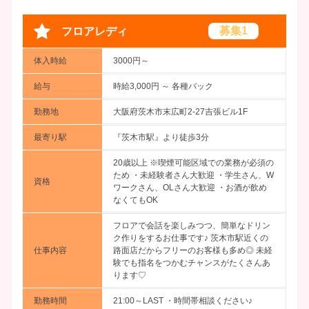
募集1
フロアレディ
体入時給
3000円～
給与
時給3,000円 ～
各種バック
勤務地
大阪府茨木市末広町2-27吉張ビル1F
最寄り駅
『茨木市駅』より徒歩3分
20歳以上 ※喫煙可能区域での業務が必須の
ため ・未経験者さん大歓迎 ・学生さん、W
資格
ワークさん、OLさん大歓迎 ・お酒が飲め
なくてもOK
フロアで会話を楽しみつつ、簡単なドリン
ク作りをするお仕事です♪ 茨木市駅近くの
仕事内容
路面店だからフリーのお客様も多め◎ 未経
験でも指名をつかむチャンスがたくさんあ
ります♡
勤務時間
21:00～LAST ・時間帯相談ください♪