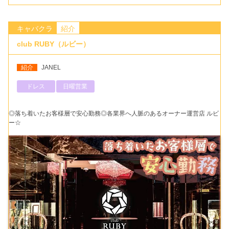
キャバクラ
紹介
club RUBY（ルビー）
紹介
JANEL
ドレス
日曜営業
◎落ち着いたお客様層で安心勤務◎各業界へ人脈のあるオーナー運営店 ルビ
ー☆