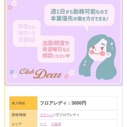
フロアレディ：3000円
体入時給
業種/職種
ラウンジ
/ ①フロアレディ
エリア
十三
大阪府