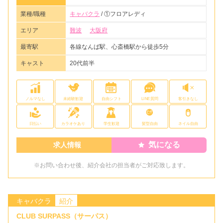
業種/職種
キャバクラ
/ ①フロアレディ
エリア
難波
大阪府
最寄駅
各線なんば駅、心斎橋駅から徒歩5分
キャスト
20代前半
ノルマなし
未経験歓迎
自由シフト
LINE質問
客引きなし
日払い
カラオケあり
学生歓迎
髪型自由
ネイル自由
気になる
求人情報
※お問い合わせ後、紹介会社の担当者がご対応致します。
キャバクラ
紹介
CLUB SURPASS（サーパス）