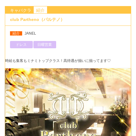
キャバクラ
紹介
club Partheno（パルテノ）
紹介
JANEL
ドレス
日曜営業
時給も集客もミナミトップクラス！高待遇が揃いに揃ってます♡