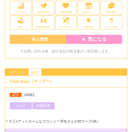
ノルマなし
未経験歓迎
経験者優遇
自由シフト
LINE質問
日払い
友達同士歓迎
カラオケあり
髪型自由
ネイル自由
気になる
求人情報
※お問い合わせ後、紹介会社の担当者がご対応致します。
ラウンジ
紹介
Club Dear（ディアー）
紹介
JANEL
ドレス
日曜営業
＊十三×アットホームなラウンジ＊学生さんやWワークOK♪