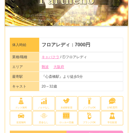
フロアレディ：7000円
体入時給
業種/職種
キャバクラ
/ ①フロアレディ
エリア
難波
大阪府
最寄駅
『心斎橋駅』より徒歩5分
キャスト
20～32歳
ドレス無料
ノルマなし
未経験歓迎
ノンアルOK
LINE質問
送迎無料
罰金なし
ロッカー完備
ブランクOK
学生歓迎