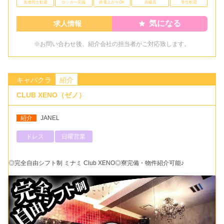
友達同士歓迎
ロッカー完備
終電上がりOK
高級店
学生歓迎
気になる
求人情報
※お問い合わせ後、紹介会社の担当者がご対応致します。
キャバクラ
紹介
CLUB XENO（ゼノ）
紹介
JANEL
ドレス
日曜営業
◎完全自由シフト制 ミナミ Club XENO◎寮完備・物件紹介可能♪