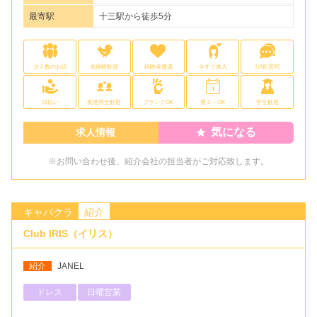
最寄駅
十三駅から徒歩5分
少人数のお店
未経験歓迎
経験者優遇
今すぐ体入
LINE質問
日払い
友達同士歓迎
ブランクOK
週１～OK
学生歓迎
気になる
求人情報
※お問い合わせ後、紹介会社の担当者がご対応致します。
キャバクラ
紹介
Club IRIS（イリス）
紹介
JANEL
ドレス
日曜営業