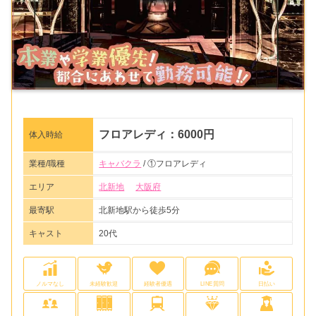
フロアレディ：6000円
体入時給
業種/職種
キャバクラ
/ ①フロアレディ
エリア
北新地
大阪府
最寄駅
北新地駅から徒歩5分
キャスト
20代
ノルマなし
未経験歓迎
経験者優遇
LINE質問
日払い