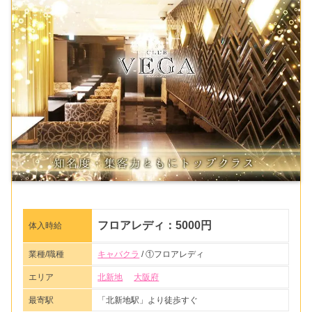
フロアレディ：5000円
体入時給
業種/職種
キャバクラ
/ ①フロアレディ
エリア
北新地
大阪府
最寄駅
「北新地駅」より徒歩すぐ