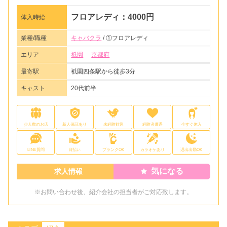
フロアレディ：4000円
体入時給
業種/職種
キャバクラ
/ ①フロアレディ
エリア
祇園
京都府
最寄駅
祇園四条駅から徒歩3分
キャスト
20代前半
少人数のお店
新人保証あり
未経験歓迎
経験者優遇
今すぐ体入
LINE質問
日払い
ブランクOK
カラオケあり
遅出出勤OK
気になる
求人情報
※お問い合わせ後、紹介会社の担当者がご対応致します。