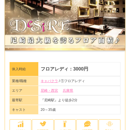
フロアレディ：3000円
体入時給
業種/職種
キャバクラ
/ ①フロアレディ
エリア
尼崎・西宮
兵庫県
最寄駅
『尼崎駅』より徒歩2分
キャスト
20～35歳