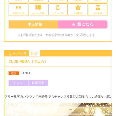
ノルマなし
未経験歓迎
ノンアルOK
LINE質問
罰金なし
友達同士歓迎
ロッカー完備
ブランクOK
主婦歓迎
学生歓迎
気になる
求人情報
※お問い合わせ後、紹介会社の担当者がご対応致します。
キャバクラ
紹介
CLUB VEGA（ヴェガ）
紹介
JANEL
ドレス
日曜営業
フリー集客力バツグンで未経験でもチャンス多数◎北新地らしい綺麗なお店♪