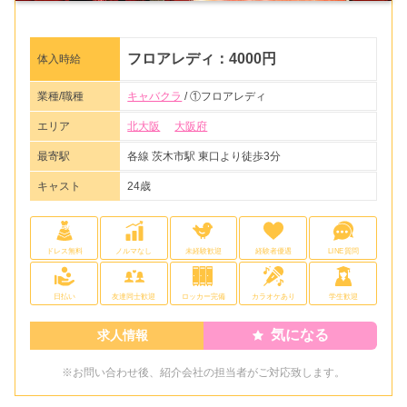
フロアレディ：4000円
体入時給
業種/職種
キャバクラ
/ ①フロアレディ
エリア
北大阪
大阪府
最寄駅
各線 茨木市駅 東口より徒歩3分
キャスト
24歳
ドレス無料
ノルマなし
未経験歓迎
経験者優遇
LINE質問
日払い
友達同士歓迎
ロッカー完備
カラオケあり
学生歓迎
気になる
求人情報
※お問い合わせ後、紹介会社の担当者がご対応致します。