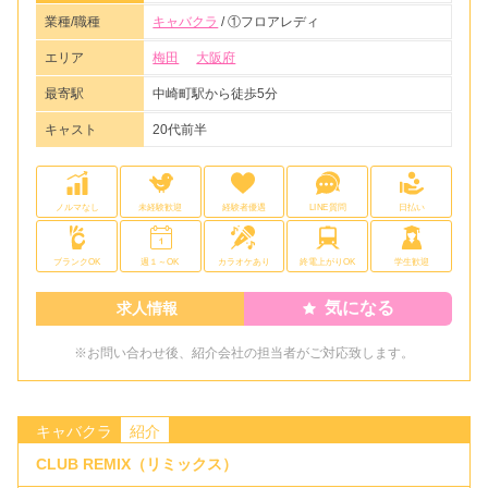
業種/職種
キャバクラ
/ ①フロアレディ
エリア
梅田
大阪府
最寄駅
中崎町駅から徒歩5分
キャスト
20代前半
ノルマなし
未経験歓迎
経験者優遇
LINE質問
日払い
ブランクOK
週１～OK
カラオケあり
終電上がりOK
学生歓迎
気になる
求人情報
※お問い合わせ後、紹介会社の担当者がご対応致します。
キャバクラ
紹介
CLUB REMIX（リミックス）