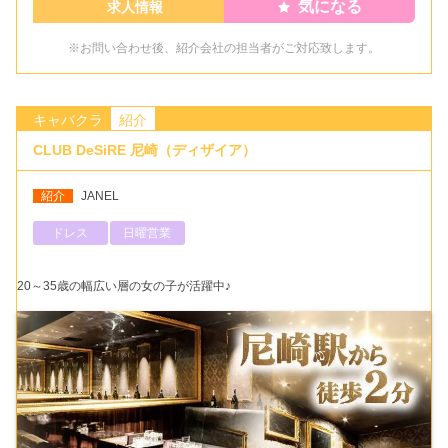
気になる
求人情報
※お問い合わせ後、紹介会社の担当者がご対応致します。
キャバクラ
紹介
CLUB DeSiRE 尼崎（ディザイア）
紹介
JANEL
ドレス
日曜営業
20～35歳の幅広い層の女の子が活躍中♪