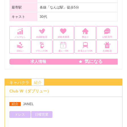
最寄駅
各線「なんば駅」徒歩5分
キャスト
30代
ノルマなし
未経験歓迎
経験者優遇
寮あり
LINE質問
日払い
ブランクOK
週１～OK
終電上がりOK
主婦歓迎
気になる
求人情報
キャバクラ
紹介
Club W（ダブリュー）
紹介
JANEL
ドレス
日曜営業