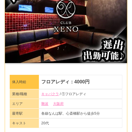
フロアレディ：4000円
体入時給
業種/職種
キャバクラ
/ ①フロアレディ
エリア
難波
大阪府
最寄駅
各線なんば駅、心斎橋駅から徒歩5分
キャスト
20代