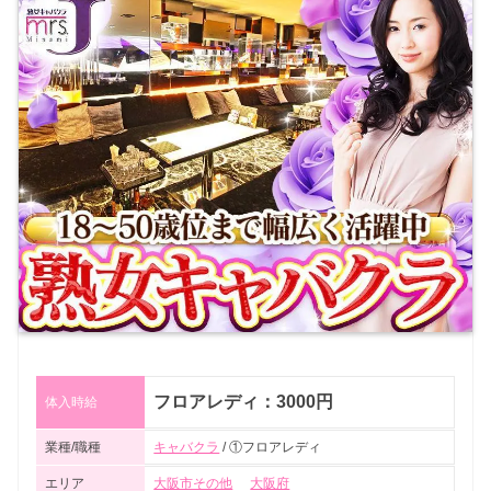
フロアレディ：3000円
体入時給
業種/職種
キャバクラ
/ ①フロアレディ
エリア
大阪市その他
大阪府