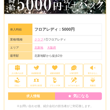
フロアレディ：5000円
体入時給
業種/職種
クラブ
/ ①フロアレディ
エリア
北新地
大阪府
最寄駅
北新地駅から徒歩2分
少人数のお店
未経験歓迎
経験者優遇
LINE質問
客引きなし
日払い
友達同士歓迎
ブランクOK
カラオケあり
高級店
気になる
求人情報
※お問い合わせ後、紹介会社の担当者がご対応致します。