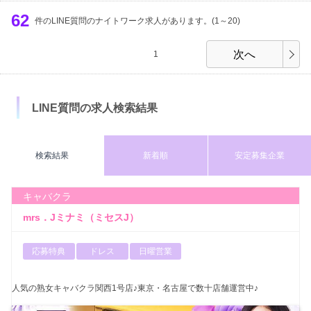
服装
出勤時間
定休日
62
募集年齢
件のLINE質問のナイトワーク求人があります。(1～20)
体入時給
検索する
次へ
1
円以上
LINE質問の求人検索結果
検索結果
新着順
安定募集企業
キャバクラ
mrs．Jミナミ（ミセスJ）
応募特典
ドレス
日曜営業
人気の熟女キャバクラ関西1号店♪東京・名古屋で数十店舗運営中♪