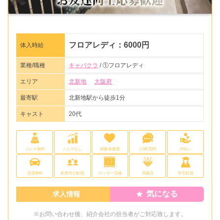
フロアレディ：6000円
体入時給
業種/職種
キャバクラ
/ ①フロアレディ
エリア
北新地
大阪府
最寄駅
北新地駅から徒歩1分
キャスト
20代
ドレス無料
ノルマなし
経験者優遇
LINE質問
日払い
送迎無料
友達同士歓迎
ロッカー完備
高級店
学生歓迎
気になる
求人情報
※お問い合わせ後、紹介会社の担当者がご対応致します。