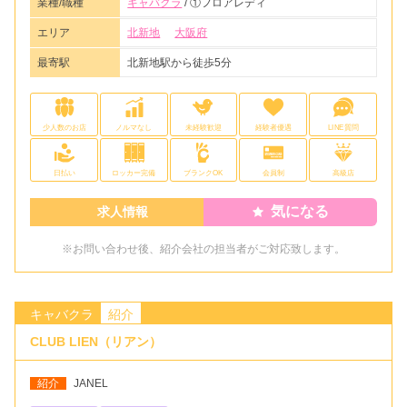
業種/職種
キャバクラ
/ ①フロアレディ
エリア
北新地
大阪府
最寄駅
北新地駅から徒歩5分
少人数のお店
ノルマなし
未経験歓迎
経験者優遇
LINE質問
日払い
ロッカー完備
ブランクOK
会員制
高級店
気になる
求人情報
※お問い合わせ後、紹介会社の担当者がご対応致します。
キャバクラ
紹介
CLUB LIEN（リアン）
紹介
JANEL