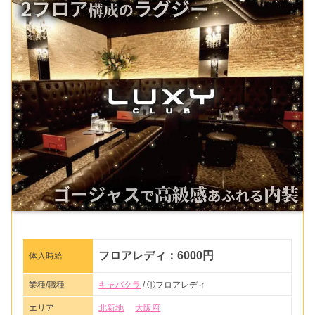
フロアレディ：6000円
体入時給
業種/職種
キャバクラ
/ ①フロアレディ
エリア
北新地
大阪府