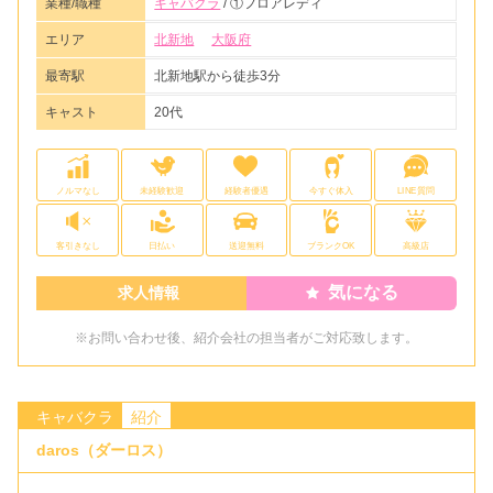
業種/職種
キャバクラ
/ ①フロアレディ
エリア
北新地
大阪府
最寄駅
北新地駅から徒歩3分
キャスト
20代
ノルマなし
未経験歓迎
経験者優遇
今すぐ体入
LINE質問
客引きなし
日払い
送迎無料
ブランクOK
高級店
気になる
求人情報
※お問い合わせ後、紹介会社の担当者がご対応致します。
キャバクラ
紹介
daros（ダーロス）