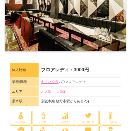
フロアレディ：3000円
体入時給
業種/職種
キャバクラ
/ ①フロアレディ
エリア
北大阪
大阪府
最寄駅
京阪本線 枚方市駅から徒歩2分
ドレス無料
託児所
ノルマなし
未経験歓迎
ノンアルOK