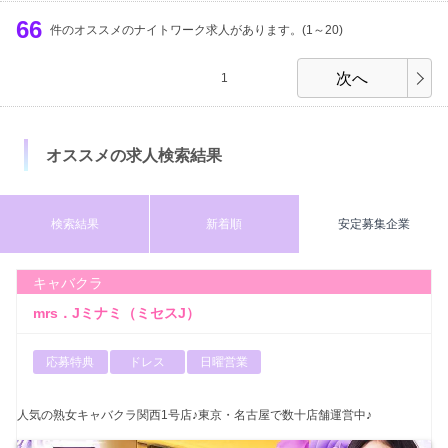
服装
出勤時間
定休日
66
募集年齢
件のオススメのナイトワーク求人があります。(1～20)
体入時給
検索する
次へ
1
円以上
オススメの求人検索結果
検索結果
新着順
安定募集企業
キャバクラ
mrs．Jミナミ（ミセスJ）
応募特典
ドレス
日曜営業
人気の熟女キャバクラ関西1号店♪東京・名古屋で数十店舗運営中♪