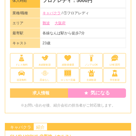
フロアレディ：5000円
体入時給
業種/職種
キャバクラ
/ ①フロアレディ
エリア
難波
大阪府
最寄駅
各線なんば駅から徒歩7分
キャスト
23歳
ドレス無料
未経験歓迎
経験者優遇
ノンアルOK
LINE質問
送迎無料
罰金なし
ロッカー完備
主婦歓迎
学生歓迎
気になる
求人情報
※お問い合わせ後、紹介会社の担当者がご対応致します。
キャバクラ
紹介