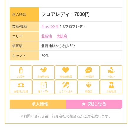
フロアレディ：7000円
体入時給
業種/職種
キャバクラ
/ ①フロアレディ
エリア
北新地
大阪府
最寄駅
北新地駅から徒歩5分
キャスト
20代
託児所
未経験歓迎
経験者優遇
LINE質問
日払い
友達同士歓迎
週１～OK
カラオケあり
高級店
学生歓迎
気になる
求人情報
※お問い合わせ後、紹介会社の担当者がご対応致します。