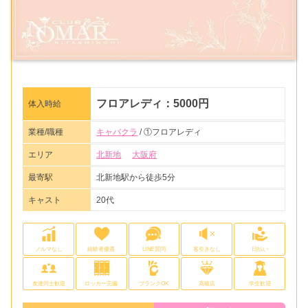
フロアレディ：5000円
体入時給
業種/職種
キャバクラ
/ ①フロアレディ
エリア
北新地
大阪府
最寄駅
北新地駅から徒歩5分
キャスト
20代
ノルマなし
経験者優遇
LINE質問
客引きなし
日払い
友達同士歓迎
ロッカー完備
ブランクOK
高級店
学生歓迎