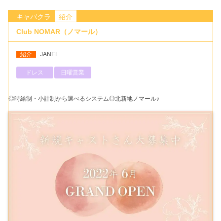
キャバクラ
紹介
Club NOMAR（ノマール）
紹介
JANEL
ドレス
日曜営業
◎時給制・小計制から選べるシステム◎北新地ノマール♪