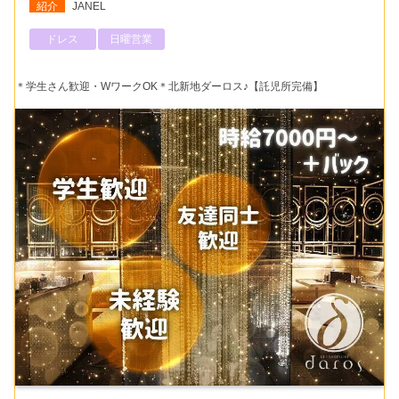
紹介
JANEL
ドレス
日曜営業
＊学生さん歓迎・WワークOK＊北新地ダーロス♪【託児所完備】