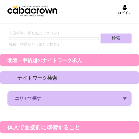
ログイン
北陸・甲信越の
ナイトワーク求人
ナイトワーク検索
エリアで探す
石川県(0)
福井県(0)
富山県(0)
新潟県(0)
長野県(0)
山梨県(0)
体入で面接前に準備すること