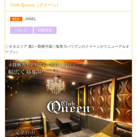
Club Queen（クイーン）
紹介
JANEL
ドレス
日曜営業
◇キタエリア 週1～勤務可能◇集客力バツグンのクイーンがリニューアルオ
ープン♪