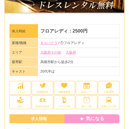
フロアレディ：2500円
体入時給
業種/職種
キャバクラ
/ ①フロアレディ
エリア
大阪府その他
大阪府
最寄駅
高槻市駅から徒歩2分
キャスト
20代半ば
ノルマなし
未経験歓迎
経験者優遇
自由シフト
LINE質問
日払い
友達同士歓迎
ブランクOK
週１～OK
終電上がりOK
気になる
求人情報