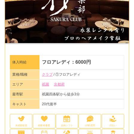
フロアレディ：6000円
体入時給
業種/職種
クラブ
/ ①フロアレディ
エリア
祇園
京都府
最寄駅
祇園四条駅から徒歩3分
キャスト
20代後半
未経験歓迎
経験者優遇
自由シフト
LINE質問
日払い