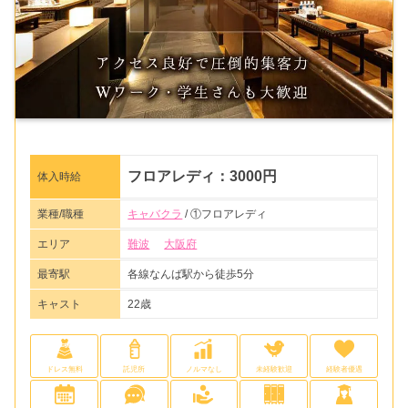
フロアレディ：3000円
体入時給
業種/職種
キャバクラ
/ ①フロアレディ
エリア
難波
大阪府
最寄駅
各線なんば駅から徒歩5分
キャスト
22歳
ドレス無料
託児所
ノルマなし
未経験歓迎
経験者優遇