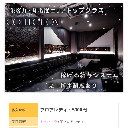
フロアレディ：5000円
体入時給
業種/職種
キャバクラ
/ ①フロアレディ