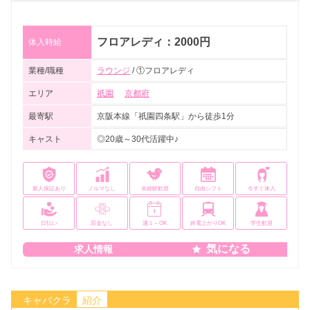
フロアレディ：2000円
体入時給
業種/職種
ラウンジ
/ ①フロアレディ
エリア
祇園
京都府
最寄駅
京阪本線「祇園四条駅」から徒歩1分
キャスト
◎20歳～30代活躍中♪
新人保証あり
ノルマなし
未経験歓迎
自由シフト
今すぐ体入
日払い
罰金なし
週１～OK
終電上がりOK
学生歓迎
気になる
求人情報
キャバクラ
紹介