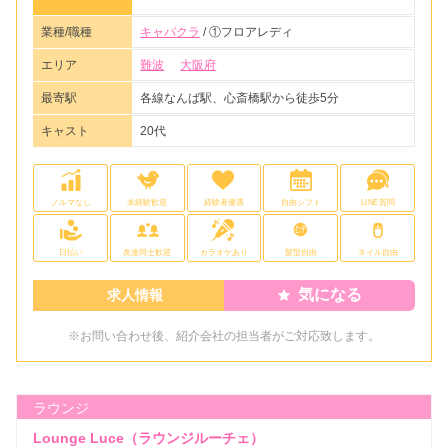
業種/職種
キャバクラ
/ ①フロアレディ
エリア
難波
大阪府
最寄駅
各線なんば駅、心斎橋駅から徒歩5分
キャスト
20代
ノルマなし
未経験歓迎
経験者優遇
自由シフト
LINE質問
日払い
友達同士歓迎
カラオケあり
髪型自由
ネイル自由
気になる
求人情報
※お問い合わせ後、紹介会社の担当者がご対応致します。
ラウンジ
Lounge Luce（ラウンジルーチェ）