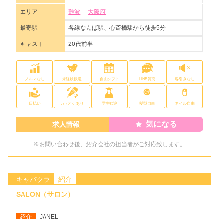
エリア
難波
大阪府
最寄駅
各線なんば駅、心斎橋駅から徒歩5分
キャスト
20代前半
ノルマなし
未経験歓迎
自由シフト
LINE質問
客引きなし
日払い
カラオケあり
学生歓迎
髪型自由
ネイル自由
気になる
求人情報
※お問い合わせ後、紹介会社の担当者がご対応致します。
キャバクラ
紹介
SALON（サロン）
紹介
JANEL