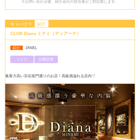
※お問い合わせ後、紹介会社の担当者がご対応致します。
キャバクラ
紹介
CLUB Diana ミナミ（ディアーナ）
紹介
JANEL
ドレス
日曜営業
集客力高い宗右衛門通りのお店！高級感溢れる店内♡