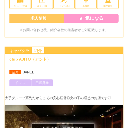
ロッカー完備
週１～OK
カラオケあり
高級店
学生歓迎
気になる
求人情報
※お問い合わせ後、紹介会社の担当者がご対応致します。
キャバクラ
紹介
club AJITO（アジト）
紹介
JANEL
ドレス
日曜営業
大手グループ系列だからこその安心経営◎女の子の理想のお店です♡