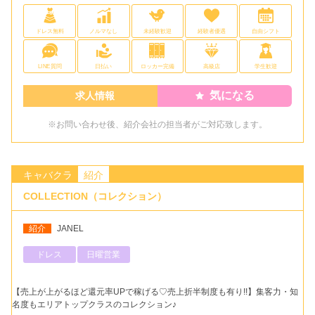
ドレス無料
ノルマなし
未経験歓迎
経験者優遇
自由シフト
LINE質問
日払い
ロッカー完備
高級店
学生歓迎
気になる
求人情報
※お問い合わせ後、紹介会社の担当者がご対応致します。
キャバクラ
紹介
COLLECTION（コレクション）
紹介
JANEL
ドレス
日曜営業
【売上が上がるほど還元率UPで稼げる♡売上折半制度も有り!!】集客力・知
名度もエリアトップクラスのコレクション♪