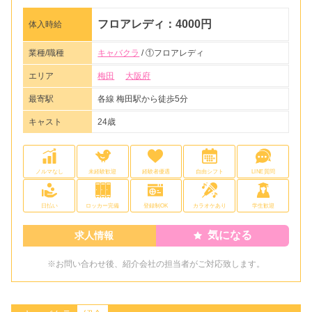
フロアレディ：4000円
体入時給
業種/職種
キャバクラ
/ ①フロアレディ
エリア
梅田
大阪府
最寄駅
各線 梅田駅から徒歩5分
キャスト
24歳
ノルマなし
未経験歓迎
経験者優遇
自由シフト
LINE質問
日払い
ロッカー完備
登録制OK
カラオケあり
学生歓迎
気になる
求人情報
※お問い合わせ後、紹介会社の担当者がご対応致します。