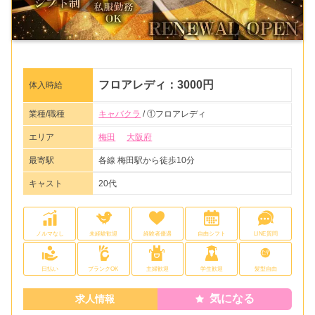
フロアレディ：3000円
体入時給
業種/職種
キャバクラ
/ ①フロアレディ
エリア
梅田
大阪府
最寄駅
各線 梅田駅から徒歩10分
キャスト
20代
ノルマなし
未経験歓迎
経験者優遇
自由シフト
LINE質問
日払い
ブランクOK
主婦歓迎
学生歓迎
髪型自由
気になる
求人情報