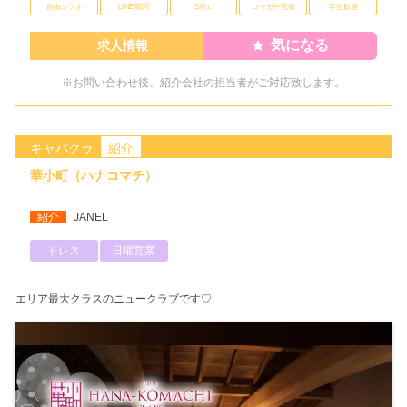
自由シフト
LINE質問
日払い
ロッカー完備
学生歓迎
気になる
求人情報
※お問い合わせ後、紹介会社の担当者がご対応致します。
キャバクラ
紹介
華小町（ハナコマチ）
紹介
JANEL
ドレス
日曜営業
エリア最大クラスのニュークラブです♡