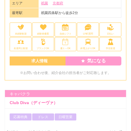
エリア
祇園
京都府
最寄駅
祇園四条駅から徒歩2分
未経験歓迎
経験者優遇
自由シフト
LINE質問
日払い
友達同士歓迎
ブランクOK
週１～OK
終電上がりOK
学生歓迎
気になる
求人情報
※お問い合わせ後、紹介会社の担当者がご対応致します。
キャバクラ
Club Diva（ディーヴァ）
応募特典
ドレス
日曜営業