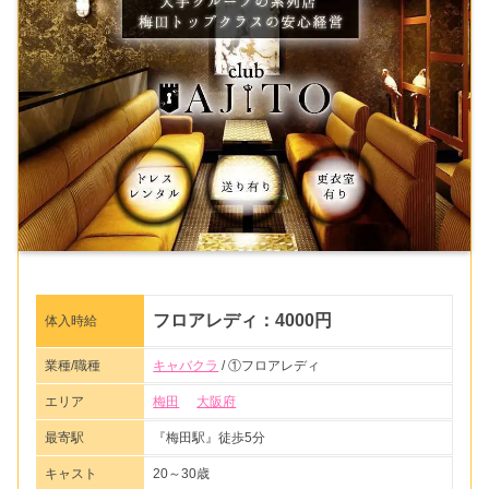
フロアレディ：4000円
体入時給
業種/職種
キャバクラ
/ ①フロアレディ
エリア
梅田
大阪府
最寄駅
『梅田駅』徒歩5分
キャスト
20～30歳