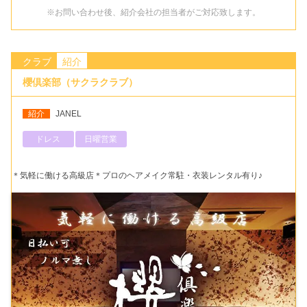
※お問い合わせ後、紹介会社の担当者がご対応致します。
クラブ
紹介
櫻倶楽部（サクラクラブ）
紹介
JANEL
ドレス
日曜営業
＊気軽に働ける高級店＊プロのヘアメイク常駐・衣装レンタル有り♪