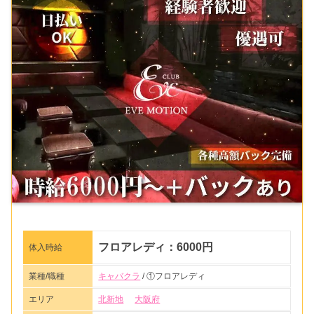
フロアレディ：6000円
体入時給
業種/職種
キャバクラ
/ ①フロアレディ
エリア
北新地
大阪府