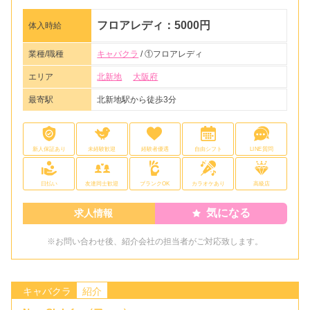
フロアレディ：5000円
体入時給
業種/職種
キャバクラ
/ ①フロアレディ
エリア
北新地
大阪府
最寄駅
北新地駅から徒歩3分
新人保証あり
未経験歓迎
経験者優遇
自由シフト
LINE質問
日払い
友達同士歓迎
ブランクOK
カラオケあり
高級店
気になる
求人情報
※お問い合わせ後、紹介会社の担当者がご対応致します。
キャバクラ
紹介