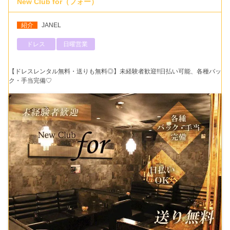
New Club for（フォー）
紹介
JANEL
ドレス
日曜営業
【ドレスレンタル無料・送りも無料◎】未経験者歓迎!!日払い可能、各種バッ
ク・手当完備♡