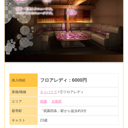
フロアレディ：6000円
体入時給
業種/職種
キャバクラ
/ ①フロアレディ
エリア
祇園
京都府
最寄駅
「祇園四条」駅から徒歩約3分
キャスト
23歳