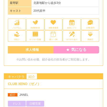
最寄駅
北新地駅から徒歩3分
キャスト
20代前半
ノルマなし
未経験歓迎
経験者優遇
自由シフト
LINE質問
日払い
ロッカー完備
週１～OK
カラオケあり
高級店
気になる
求人情報
※お問い合わせ後、紹介会社の担当者がご対応致します。
キャバクラ
紹介
CLUB XENO（ゼノ）
紹介
JANEL
ドレス
日曜営業