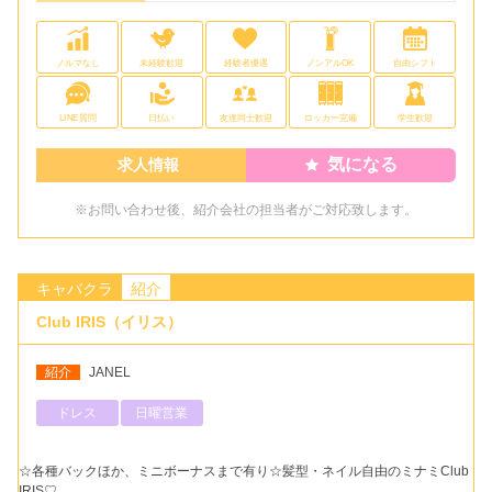
ノルマなし
未経験歓迎
経験者優遇
ノンアルOK
自由シフト
LINE質問
日払い
友達同士歓迎
ロッカー完備
学生歓迎
気になる
求人情報
※お問い合わせ後、紹介会社の担当者がご対応致します。
キャバクラ
紹介
Club IRIS（イリス）
紹介
JANEL
ドレス
日曜営業
☆各種バックほか、ミニボーナスまで有り☆髪型・ネイル自由のミナミClub
IRIS♡