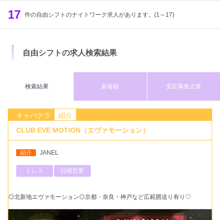
服装
出勤時間
定休日
17
募集年齢
件の自由シフトのナイトワーク求人があります。(1～17)
体入時給
検索する
円以上
自由シフトの求人検索結果
検索結果
新着順
安定募集企業
キャバクラ
紹介
CLUB EVE MOTION（エヴァモーション）
紹介
JANEL
ドレス
日曜営業
◎北新地エヴァモーション◎京都・奈良・神戸など広範囲送り有り♡