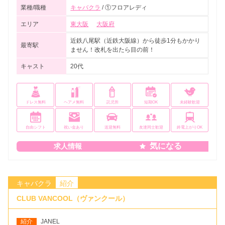
業種/職種
キャバクラ
/ ①フロアレディ
エリア
東大阪
大阪府
近鉄八尾駅（近鉄大阪線）から徒歩1分もかかり
最寄駅
ません！改札を出たら目の前！
キャスト
20代
ドレス無料
ヘアメ無料
託児所
短期OK
未経験歓迎
自由シフト
祝い金あり
送迎無料
友達同士歓迎
終電上がりOK
気になる
求人情報
キャバクラ
紹介
CLUB VANCOOL（ヴァンクール）
紹介
JANEL