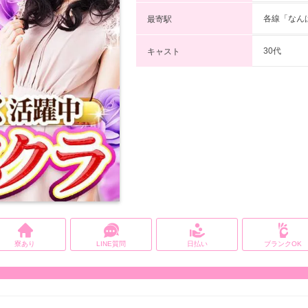
各線「なん
最寄駅
30代
キャスト
寮あり
LINE質問
日払い
ブランクOK