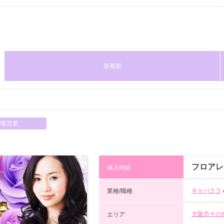
新着順
日曜営業
フロアレ
体入時給
キャバクラ
業種/職種
大阪市その
エリア