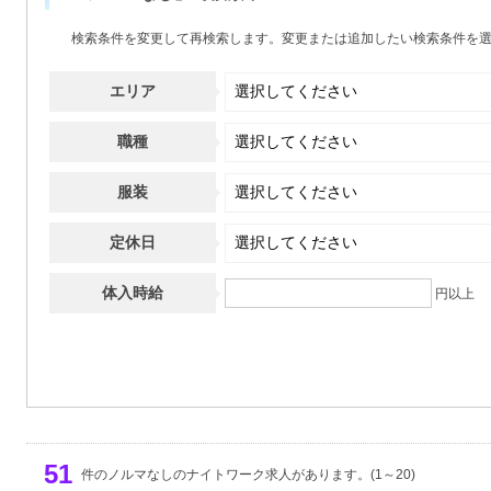
少人数のお店
(4)
寮あり
(2)
検索条件を変更して再検索します。変更または追加したい検索条件を
エリア
職種
服装
定休日
体入時給
円以上
51
件のノルマなしのナイトワーク求人があります。(1～20)