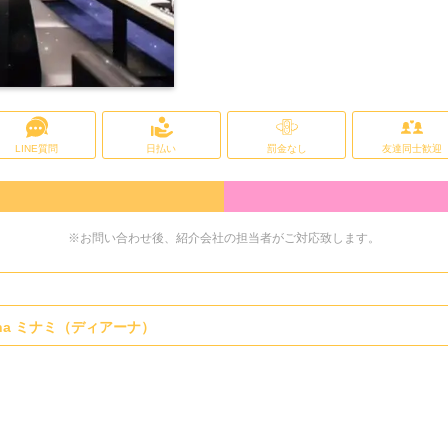
LINE質問
日払い
罰金なし
友達同士歓迎
※お問い合わせ後、紹介会社の担当者がご対応致します。
iana ミナミ（ディアーナ）