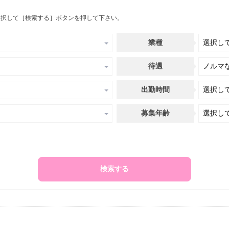
託児所
(7)
ロッカー完備
(36)
カ
選択して［検索する］ボタンを押して下さい。
業種
待遇
出勤時間
募集年齢
検索する