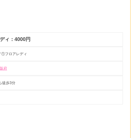
ディ：4000円
/ ①フロアレディ
阪府
ら徒歩3分