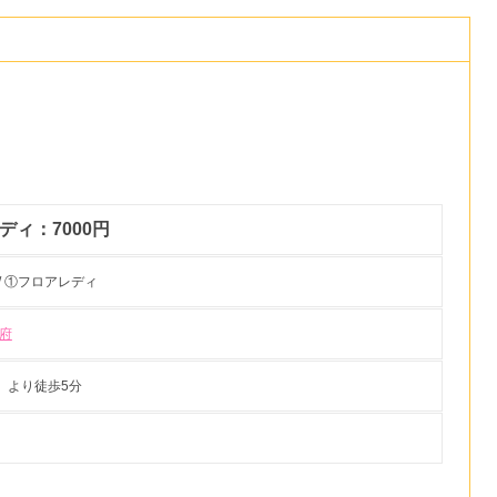
ディ：7000円
/ ①フロアレディ
府
』より徒歩5分