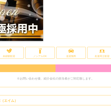
未経験歓迎
ノンアルOK
送迎無料
友達同士歓迎
※お問い合わせ後、紹介会社の担当者がご対応致します。
ME（エイム）