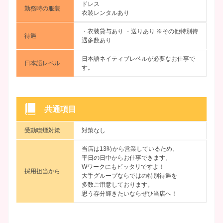
ドレス
勤務時の服装
衣装レンタルあり
・衣装貸与あり ・送りあり ※その他特別待
待遇
遇多数あり
日本語ネイティブレベルが必要なお仕事で
日本語レベル
す。
共通項目
受動喫煙対策
対策なし
当店は13時から営業しているため、
平日の日中からお仕事できます。
Wワークにもピッタリですよ！
採用担当から
大手グループならではの特別待遇を
多数ご用意しております。
思う存分輝きたいならぜひ当店へ！