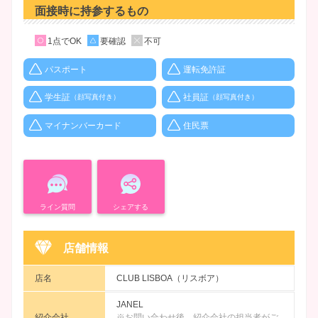
面接時に持参するもの
1点でOK
要確認
不可
パスポート
運転免許証
学生証
社員証
（顔写真付き）
（顔写真付き）
マイナンバーカード
住民票
ライン質問
シェアする
店舗情報
店名
CLUB LISBOA（リスボア）
JANEL
紹介会社
※お問い合わせ後、紹介会社の担当者がご