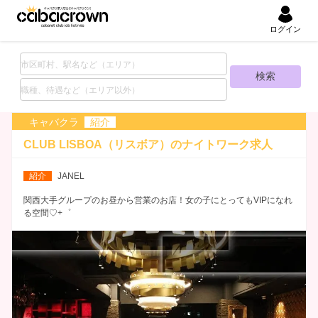
ログイン
キャバクラ
紹介
CLUB LISBOA（リスボア）の
ナイトワーク求人
紹介
JANEL
関西大手グループのお昼から営業のお店！女の子にとってもVIPになれ
る空間♡+゜