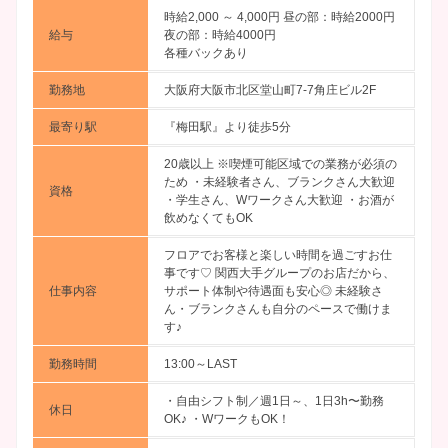
時給2,000 ～ 4,000円
昼の部：時給2000円
給与
夜の部：時給4000円
各種バックあり
勤務地
大阪府大阪市北区堂山町7-7角庄ビル2F
最寄り駅
『梅田駅』より徒歩5分
20歳以上 ※喫煙可能区域での業務が必須の
ため ・未経験者さん、ブランクさん大歓迎
資格
・学生さん、Wワークさん大歓迎 ・お酒が
飲めなくてもOK
フロアでお客様と楽しい時間を過ごすお仕
事です♡ 関西大手グループのお店だから、
仕事内容
サポート体制や待遇面も安心◎ 未経験さ
ん・ブランクさんも自分のペースで働けま
す♪
勤務時間
13:00～LAST
・自由シフト制／週1日～、1日3h〜勤務
休日
OK♪ ・WワークもOK！