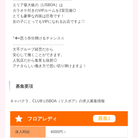
エリア最大級の［LISBOA］は
カラオケ付きのVIPルームを2室完備◎
とても豪華な内装は圧巻です！
女の子にとってもVIPになれるお店ですよ♡
꙳✥⌖思う存分輝けるチャンス☆
……………………………………
大手グループ経営だから
安心して働くことができます。
人気店だから集客も抜群◎
アナタらしい働き方で思い切り輝けますよ！
募集要項
キャバクラ、CLUB LISBOA（リスボア）の求人募集情報
募集1
フロアレディ
体入時給
4000円～