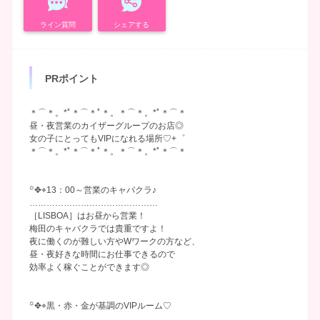
ライン質問
シェアする
PRポイント
＊⌒＊。*ﾟ＊⌒＊ﾟ＊。＊⌒＊。*ﾟ＊⌒＊
昼・夜営業のカイザーグループのお店◎
女の子にとってもVIPになれる場所♡+゜
＊⌒＊。*ﾟ＊⌒＊ﾟ＊。＊⌒＊。*ﾟ＊⌒＊
꙳✥⌖13：00～営業のキャバクラ♪
………………………………………
［LISBOA］はお昼から営業！
梅田のキャバクラでは貴重ですよ！
夜に働くのが難しい方やWワークの方など、
昼・夜好きな時間にお仕事できるので
効率よく稼ぐことができます◎
꙳✥⌖黒・赤・金が基調のVIPルーム♡
…………………………………………