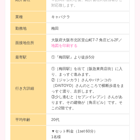
対応致します。
業種
キャバクラ
勤務地
梅田
大阪府大阪市北区堂山町7-7 角庄ビル2F／
面接地住所
地図を印刷する
最寄駅
①『梅田駅』より徒歩5分
①［梅田駅］を出て［阪急東商店街］に入
り、まっすぐ進みます。
②［ジャンカラ］さんやパチンコの
［DAITOYO］さんのところで横断歩道をま
行き方詳細
っすぐ渡り、左折します。
③少し進むと［セブンイレブン］さんがあ
ります。その建物が［角庄ビル］です。そ
この2階です。
平均年齢
20代
▼セット料金（1set 60分）
1名様