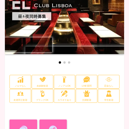
ノルマなし
未経験歓迎
ノンアルOK
LINE質問
罰金なし
友達同士歓迎
ブランクOK
カラオケあり
主婦歓迎
学生歓迎