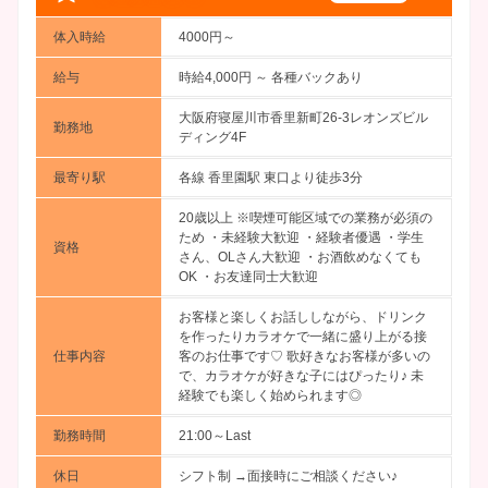
体入時給
4000円～
給与
時給4,000円 ～
各種バックあり
大阪府寝屋川市香里新町26-3レオンズビル
勤務地
ディング4F
最寄り駅
各線 香里園駅 東口より徒歩3分
20歳以上 ※喫煙可能区域での業務が必須の
ため ・未経験大歓迎 ・経験者優遇 ・学生
資格
さん、OLさん大歓迎 ・お酒飲めなくても
OK ・お友達同士大歓迎
お客様と楽しくお話ししながら、ドリンク
を作ったりカラオケで一緒に盛り上がる接
仕事内容
客のお仕事です♡ 歌好きなお客様が多いの
で、カラオケが好きな子にはぴったり♪ 未
経験でも楽しく始められます◎
勤務時間
21:00～Last
休日
シフト制 →面接時にご相談ください♪