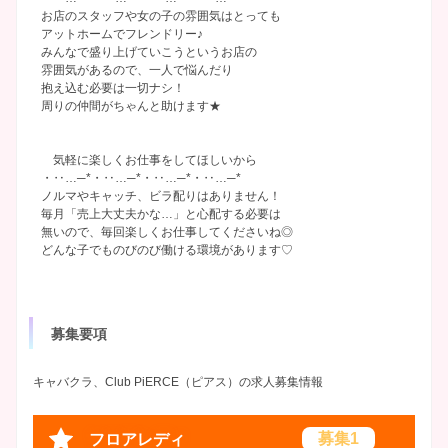
お店のスタッフや女の子の雰囲気はとっても
アットホームでフレンドリー♪
みんなで盛り上げていこうというお店の
雰囲気があるので、一人で悩んだり
抱え込む必要は一切ナシ！
周りの仲間がちゃんと助けます★
気軽に楽しくお仕事をしてほしいから
・‥…─*・‥…─*・‥…─*・‥…─*
ノルマやキャッチ、ビラ配りはありません！
毎月「売上大丈夫かな…」と心配する必要は
無いので、毎回楽しくお仕事してくださいね◎
どんな子でものびのび働ける環境があります♡
募集要項
キャバクラ、Club PiERCE（ピアス）の求人募集情報
募集1
フロアレディ