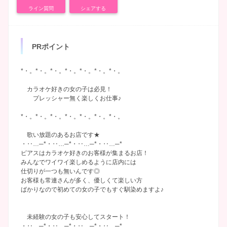
ライン質問
シェアする
PRポイント
*・。*・。*・。*・。*・。*・。*・。
カラオケ好きの女の子は必見！
プレッシャー無く楽しくお仕事♪
*・。*・。*・。*・。*・。*・。*・。
歌い放題のあるお店です★
・‥…─*・‥…─*・‥…─*・‥…─*
ピアスはカラオケ好きのお客様が集まるお店！
みんなでワイワイ楽しめるように店内には
仕切りが一つも無いんです◎
お客様も常連さんが多く、優しくて楽しい方
ばかりなので初めての女の子でもすぐ馴染めますよ♪
未経験の女の子も安心してスタート！
・‥…─*・‥…─*・‥…─*・‥…─*