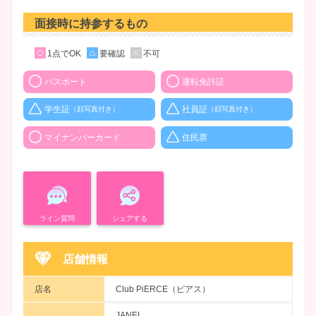
面接時に持参するもの
1点でOK
要確認
不可
パスポート
運転免許証
学生証
社員証
（顔写真付き）
（顔写真付き）
マイナンバーカード
住民票
ライン質問
シェアする
店舗情報
店名
Club PiERCE（ピアス）
JANEL