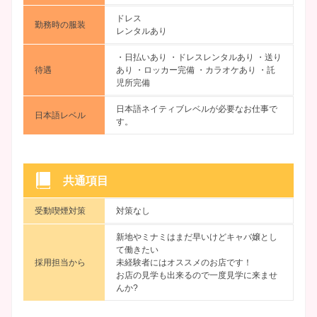
ドレス
勤務時の服装
レンタルあり
・日払いあり ・ドレスレンタルあり ・送り
待遇
あり ・ロッカー完備 ・カラオケあり ・託
児所完備
日本語ネイティブレベルが必要なお仕事で
日本語レベル
す。
共通項目
受動喫煙対策
対策なし
新地やミナミはまだ早いけどキャバ嬢とし
て働きたい
採用担当から
未経験者にはオススメのお店です！
お店の見学も出来るので一度見学に来ませ
んか?