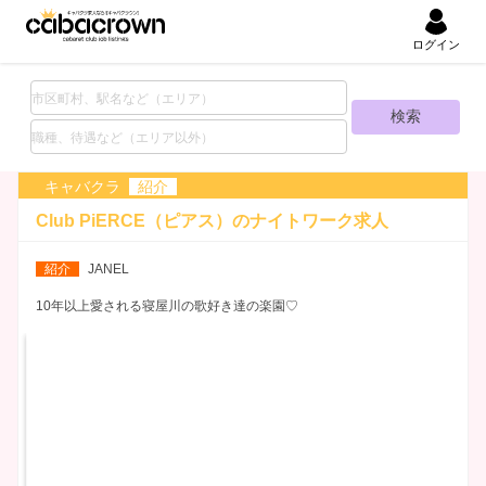
ログイン
キャバクラ
紹介
Club PiERCE（ピアス）の
ナイトワーク求人
紹介
JANEL
10年以上愛される寝屋川の歌好き達の楽園♡