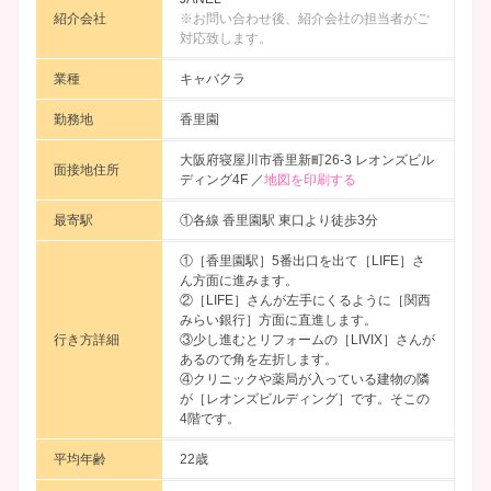
紹介会社
※お問い合わせ後、紹介会社の担当者がご
対応致します。
業種
キャバクラ
勤務地
香里園
大阪府寝屋川市香里新町26-3 レオンズビル
面接地住所
ディング4F ／
地図を印刷する
最寄駅
①各線 香里園駅 東口より徒歩3分
①［香里園駅］5番出口を出て［LIFE］さ
ん方面に進みます。
②［LIFE］さんが左手にくるように［関西
みらい銀行］方面に直進します。
行き方詳細
③少し進むとリフォームの［LIVIX］さんが
あるので角を左折します。
④クリニックや薬局が入っている建物の隣
が［レオンズビルディング］です。そこの
4階です。
平均年齢
22歳