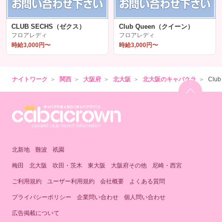
CLUB SECHS（ゼクス）
Club Queen（クイーン）
フロアレディ
フロアレディ
時給3,000円〜
時給3,000円〜
ナイトワーク
関西
大阪府
北大阪
北大阪のキャバクラ
Clu
北新地
難波
祇園
梅田
北大阪
吹田・茨木
東大阪
大阪府その他
尼崎・西宮
ご利用規約
ユーザー利用規約
会社概要
よくある質問
プライバシーポリシー
企業問い合わせ
個人問い合わせ
広告掲載について