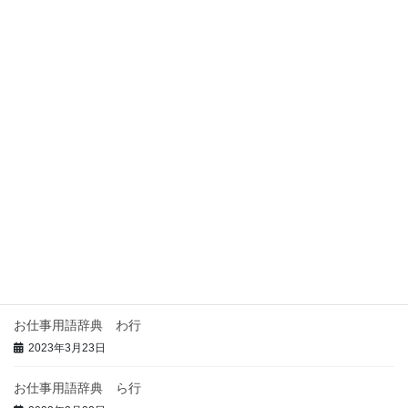
んでもらうコツ（売り上げアッ
プ術）
2023年2月20日
営業のやりかた
Next article
枝客を本指名にするコツ
2023年2月20日
Recent posts
体入とは？意味・給料相場・当日の流れ・持ち物を解説
2026年6月16日
お仕事用語辞典 わ行
2023年3月23日
お仕事用語辞典 ら行