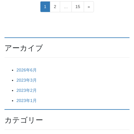
投
Page
Page
Page
1
2
…
15
»
稿
ナ
ビ
ゲ
アーカイブ
ー
シ
ョ
2026年6月
ン
2023年3月
2023年2月
2023年1月
カテゴリー