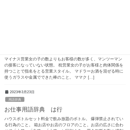
病み営精神的に病んでいるふりをして助けを求めてお店に呼ぶ営
業。長続きはしない。 呼び込みお店の前に立ち、客引きをする
人。
2023年3月23日
用語辞典
お仕事用語辞典 ま行
マイナス営業女の子の数よりもお客様の数が多く、マンツーマン
の接客になっていない状態。 枕営業女の子がお客様と肉体関係を
持つことで指名をとる営業スタイル。 マドラーお酒を混ぜる時に
使うガラスや金属でできた棒のこと。 ママク […]
2023年3月23日
用語辞典
お仕事用語辞典 は行
ハウスボトルセット料金で飲み放題のボトル。 爆弾禁止されてい
る行為のこと。 箱お店やお店のフロアのこと。お店の広さに合わ