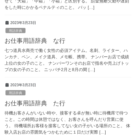
せて「大箱」「中箱」「小箱」と区別する。 罰金無断欠勤や遅刻
をした時にかかるペナルティのこと。 バッ […]
2023年3月23日
用語辞典
お仕事用語辞典 な行
七つ道具水商売で働く女性の必須アイテム。名刺、ライター、ハ
ンカチ、ペン、メイク道具、メモ帳、携帯。 ナンバーお店で成績
上位の女の子のこと。 ナンバーワンそのお店で指名や売上げトッ
プの女の子のこと。 ニッパチ2月と8月の閑 […]
2023年3月23日
用語辞典
お仕事用語辞典 た行
待機お客さんがいない時や、接客する卓が無い時に待機席で待つ
こと。この時間は休憩ではなく、お客さんを呼んだり営業に使
う。 待機場所お客様を接客してない女の子がいる場所のこと。 体
験入店お店の雰囲気をつかむために１日だけ実際 […]