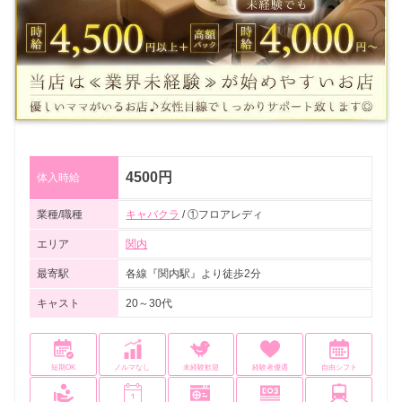
4500円
体入時給
業種/職種
キャバクラ
/ ①フロアレディ
エリア
関内
最寄駅
各線『関内駅』より徒歩2分
キャスト
20～30代
短期OK
ノルマなし
未経験歓迎
経験者優遇
自由シフト