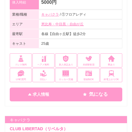
5000円
体入時給
業種/職種
キャバクラ
/ ①フロアレディ
エリア
恵比寿・中目黒・自由が丘
最寄駅
各線【自由ヶ丘駅】徒歩2分
キャスト
25歳
ドレス無料
ヘアメ無料
新人保証あり
未経験歓迎
寮あり
LINE質問
日払い
ロッカー完備
登録制OK
終電上がりOK
気になる
求人情報
キャバクラ
CLUB LIBERTAD（リベルタ）