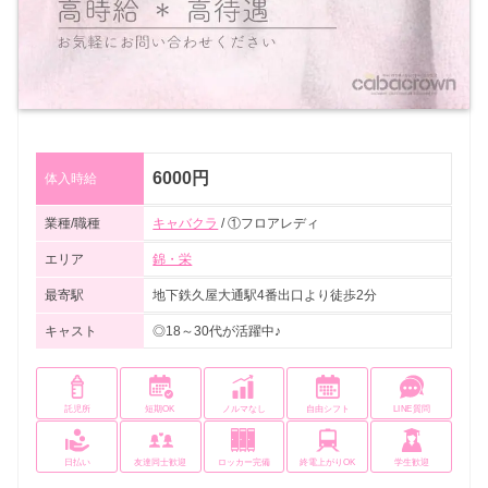
6000円
体入時給
業種/職種
キャバクラ
/ ①フロアレディ
エリア
錦・栄
最寄駅
地下鉄久屋大通駅4番出口より徒歩2分
キャスト
◎18～30代が活躍中♪
託児所
短期OK
ノルマなし
自由シフト
LINE質問
日払い
友達同士歓迎
ロッカー完備
終電上がりOK
学生歓迎