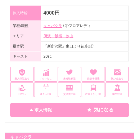
4000円
体入時給
業種/職種
キャバクラ
/ ①フロアレディ
エリア
所沢・飯能・狭山
最寄駅
『新所沢駅』東口より徒歩2分
キャスト
20代
新人保証あり
ノルマなし
未経験歓迎
経験者優遇
祝い金あり
日払い
週１～OK
交通費支給
終電上がりOK
学生歓迎
気になる
求人情報
キャバクラ