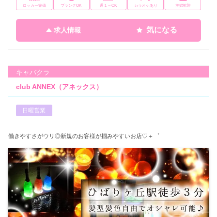
ロッカー完備
ブランクOK
週１～OK
カラオケあり
主婦歓迎
気になる
求人情報
キャバクラ
club ANNEX（アネックス）
日曜営業
働きやすさがウリ◎新規のお客様が掴みやすいお店♡＋゜