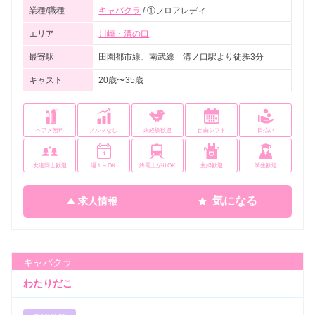
業種/職種
キャバクラ
/ ①フロアレディ
エリア
川崎・溝の口
最寄駅
田園都市線、南武線 溝ノ口駅より徒歩3分
キャスト
20歳〜35歳
ヘアメ無料
ノルマなし
未経験歓迎
自由シフト
日払い
友達同士歓迎
週１～OK
終電上がりOK
主婦歓迎
学生歓迎
気になる
求人情報
キャバクラ
わたりだこ