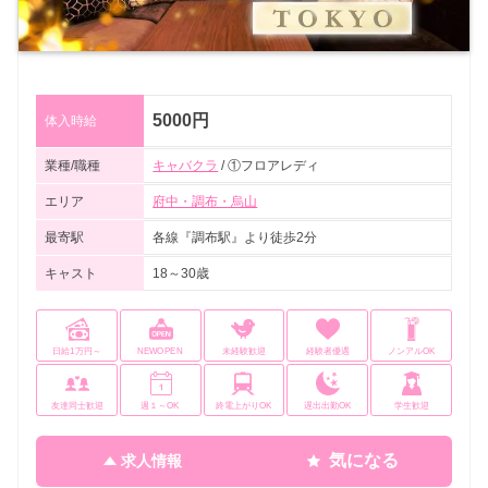
5000円
体入時給
業種/職種
キャバクラ
/ ①フロアレディ
エリア
府中・調布・烏山
最寄駅
各線『調布駅』より徒歩2分
キャスト
18～30歳
日給1万円～
NEWOPEN
未経験歓迎
経験者優遇
ノンアルOK
友達同士歓迎
週１～OK
終電上がりOK
遅出出勤OK
学生歓迎
気になる
求人情報