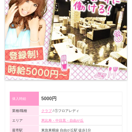
5000円
体入時給
業種/職種
クラブ
/ ①フロアレディ
エリア
恵比寿・中目黒・自由が丘
最寄駅
東急東横線 自由が丘駅 徒歩1分