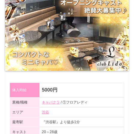
5000円
体入時給
業種/職種
キャバクラ
/ ①フロアレディ
エリア
渋谷
最寄駅
『渋谷駅』より徒歩1分
キャスト
20～28歳