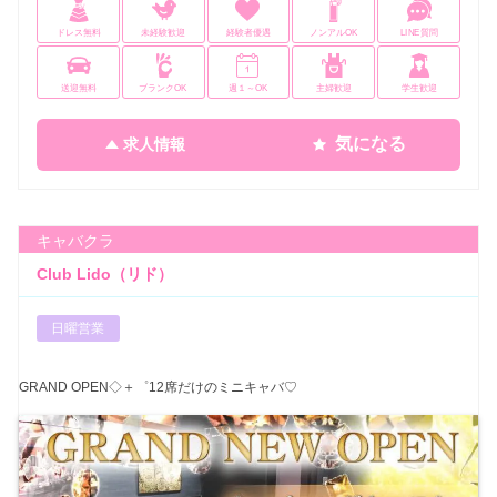
ドレス無料
未経験歓迎
経験者優遇
ノンアルOK
LINE質問
送迎無料
ブランクOK
週１～OK
主婦歓迎
学生歓迎
気になる
求人情報
キャバクラ
Club Lido（リド）
日曜営業
GRAND OPEN◇＋゜12席だけのミニキャバ♡