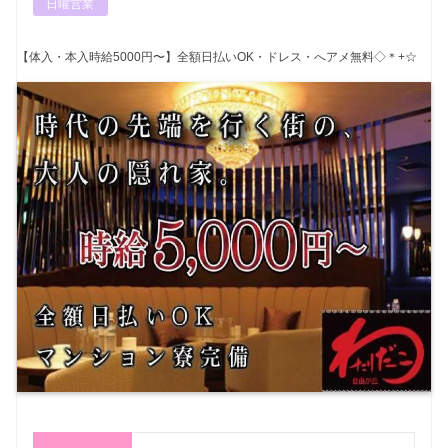
日曜営業
【体入・本入時給5000円〜】全額日払いOK・ドレス・へアメ無料◇＊+☆