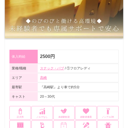
2500円
体入時給
業種/職種
スナック・パブ
/ ①フロアレディ
エリア
高崎
最寄駅
『高崎駅』より車で約5分
キャスト
20～30代
託児所
ノルマなし
未経験歓迎
経験者優遇
ノンアルOK