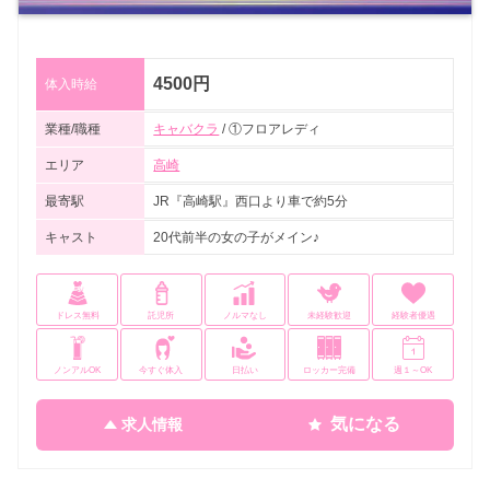
4500円
体入時給
業種/職種
キャバクラ
/ ①フロアレディ
エリア
高崎
最寄駅
JR『高崎駅』西口より車で約5分
キャスト
20代前半の女の子がメイン♪
ドレス無料
託児所
ノルマなし
未経験歓迎
経験者優遇
ノンアルOK
今すぐ体入
日払い
ロッカー完備
週１～OK
気になる
求人情報