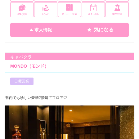
LINE質問
日払い
ロッカー完備
週１～OK
学生歓迎
気になる
求人情報
キャバクラ
MONDO（モンド）
日曜営業
県内でも珍しい豪華2階建てフロア♡