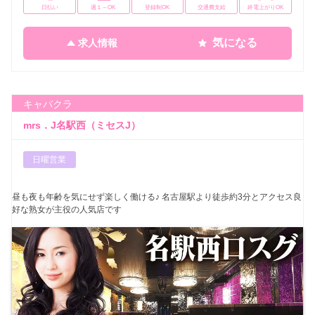
日払い
週１～OK
登録制OK
交通費支給
終電上がりOK
気になる
求人情報
キャバクラ
mrs．J名駅西（ミセスJ）
日曜営業
昼も夜も年齢を気にせず楽しく働ける♪ 名古屋駅より徒歩約3分とアクセス良
好な熟女が主役の人気店です