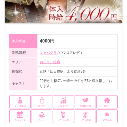
4000円
体入時給
業種/職種
キャバクラ
/ ①フロアレディ
エリア
四日市・鈴鹿
最寄駅
近鉄「四日市駅」より徒歩3分
20代から幅広い年齢の女性が37名程在籍してお
キャスト
ります。
ドレス無料
託児所
ノルマなし
未経験歓迎
寮あり
自由シフト
日払い
ブランクOK
ヘアメ不要
髪型自由