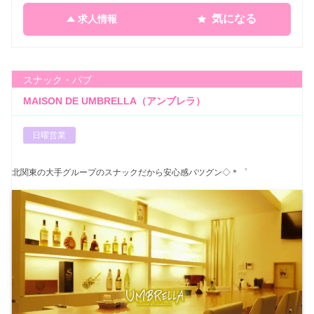
気になる
求人情報
スナック・パブ
MAISON DE UMBRELLA（アンブレラ）
日曜営業
北関東の大手グループのスナックだから安心感バツグン◇＊゜