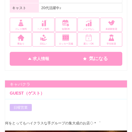
キャスト
20代活躍中♪
ドレス無料
ヘアメ無料
短期OK
ノルマなし
未経験歓迎
寮あり
日払い
ロッカー完備
週１～OK
学生歓迎
気になる
求人情報
キャバクラ
GUEST（ゲスト）
日曜営業
何をとってもハイクラスな手グループの集大成のお店◇＊゜