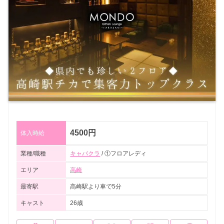
4500円
体入時給
業種/職種
キャバクラ
/ ①フロアレディ
エリア
高崎
最寄駅
高崎駅より車で5分
キャスト
26歳