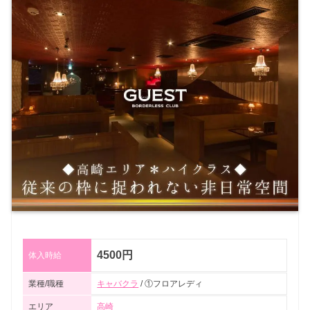
4500円
体入時給
業種/職種
キャバクラ
/ ①フロアレディ
エリア
高崎