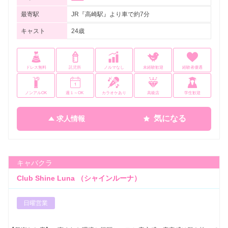
最寄駅
JR『高崎駅』より車で約7分
キャスト
24歳
ドレス無料
託児所
ノルマなし
未経験歓迎
経験者優遇
ノンアルOK
週１～OK
カラオケあり
高級店
学生歓迎
気になる
求人情報
キャバクラ
Club Shine Luna （シャインルーナ）
日曜営業