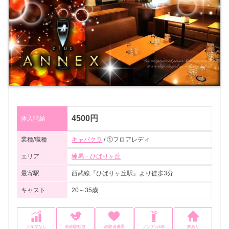
4500円
体入時給
業種/職種
キャバクラ
/ ①フロアレディ
エリア
練馬・ひばりヶ丘
最寄駅
西武線『ひばりヶ丘駅』より徒歩3分
キャスト
20～35歳
ノルマなし
未経験歓迎
経験者優遇
ノンアルOK
寮あり