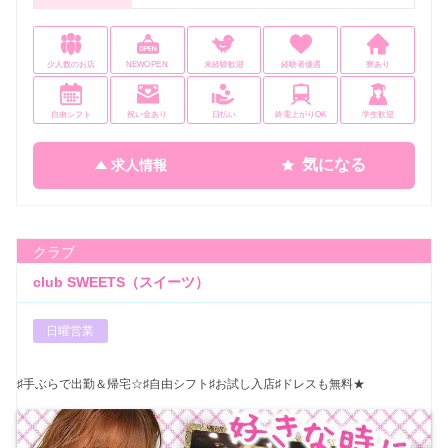
少人数のお店
NEWOPEN
未経験歓迎
経験者優遇
寮あり
自由シフト
祝い金あり
日払い
終電上がりOK
学生歓迎
気になる
求人情報
クラブ
club SWEETS（スイーツ）
日曜営業
♯手ぶらで出勤＆帰宅☆♯自由シフト♯お試し入店♯ドレスも無料★