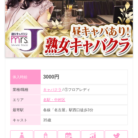
3000円
体入時給
業種/職種
キャバクラ
/ ①フロアレディ
エリア
名駅・中村区
最寄駅
各線「名古屋」駅西口徒歩3分
キャスト
35歳