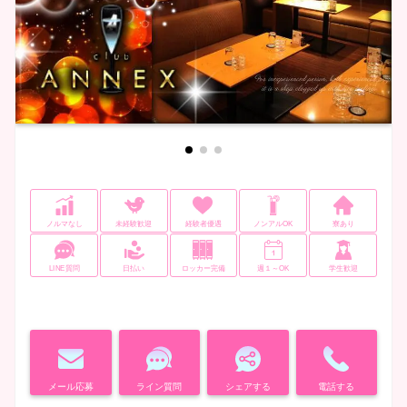
ノルマなし
未経験歓迎
経験者優遇
ノンアルOK
寮あり
LINE質問
日払い
ロッカー完備
週１～OK
学生歓迎
メール応募
ライン質問
シェアする
電話する