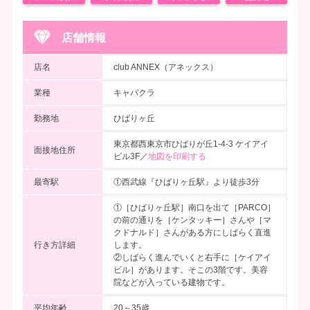
店舗情報
店名
club ANNEX（アネックス）
業種
キャバクラ
勤務地
ひばりヶ丘
東京都西東京市ひばりが丘1-4-3 ケイアイ
面接地住所
ビル3F／
地図を印刷する
最寄駅
①西武線『ひばりヶ丘駅』より徒歩3分
①［ひばりヶ丘駅］南口を出て［PARCO］
の前の通りを［ケンタッキー］さんや［マ
クドナルド］さんがある方にしばらく直進
行き方詳細
します。
②しばらく進んでいくと右手に［ケイアイ
ビル］があります。そこの3階です。美容
院などが入っている建物です。
平均年齢
20～35歳