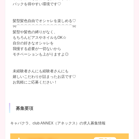
バックを得やすい環境です♡
髪型髪色自由でオシャレを楽しめる♡
୨୧⌒⌒⌒⌒⌒⌒⌒⌒⌒⌒⌒⌒⌒⌒⌒୨୧
髪型や髪色の縛りがなく、
もちろんピアスやネイルもOK☆
自分の好きなオシャレを
我慢する必要が一切ないから
モチベーションも上がりますよ◎
未経験者さんにも経験者さんにも
嬉しいこだわりが詰まったお店です♡
お気軽にご応募ください！
募集要項
キャバクラ、club ANNEX（アネックス）の求人募集情報