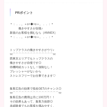
PRポイント
＊：．．。＋o+◆+o＋。．．：＊
働きやすさが自慢♪
新規のお客様を掴むなら［ANNEX］
＊：．．。＋o+◆+o＋。．．：＊
トップクラスの働きやすさがウリ♪
୨୧⌒⌒⌒⌒⌒⌒⌒⌒⌒⌒⌒⌒⌒⌒୨୧
西東京エリアでもトップクラスの
働きやすさが自慢です◎
待機時給カットなし！強制なし！
プレッシャーがないから
ストレスフリーでお仕事できます♡
集客広告の効果で指名GETのチャンス◎
୨୧⌒⌒⌒⌒⌒⌒⌒⌒⌒⌒⌒⌒⌒⌒⌒⌒୨୧
集客広告の費用は月に100万円！！
その効果もあって、集客力抜群◎
未経験者でもお客様を掴みやすく、