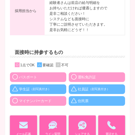
経験者さんは前店の給与明細を
お持ちいただければ優遇しますので
採用担当から
是非ご相談ください！
システムなども面接時に
丁寧にご説明させていただきます。
是非お気軽にどうぞ！！
面接時に持参するもの
1点でOK
要確認
不可
パスポート
運転免許証
学生証
社員証
（顔写真付き）
（顔写真付き）
マイナンバーカード
住民票
メール応募
ライン質問
シェアする
電話する