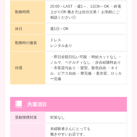
20:00～LAST ・週1～、1日3h～OK ・終電
勤務時間
上がりOK 働き方は自分次第！ お気軽にご
相談ください◎
休日
週1日～OK
ドレス
勤務時の服装
レンタルあり
・即日全額日払い可能 ・時給カットなし ・
ノルマ、ペナルティなし ・歩合給随時あり
待遇
・衣装貸与あり ・髪型、髪色自由 ・ネイ
ル、ピアス自由 ・寮完備 ・更衣室、ロッカ
ー完備
共通項目
受動喫煙対策
対策なし
未経験者さんにとっても
働きやすいお店です。