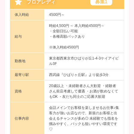
募集1
フロアレディ
体入時給
4500円～
時給4,500円 ～
本入時給4500円～
・全額日払い可能
給与
・各種高額バックあり
※体入時給4500円
東京都西東京市ひばりが丘1-4-3ケイアイビ
勤務地
ル3F
最寄り駅
西武線『ひばりヶ丘駅』より徒歩3分
20歳以上 ・未経験者さん大歓迎 ・経験者
資格
さん前店考慮して優遇 ・お酒が飲めなくて
もOK ・友だち同士のご応募大歓迎
会話メインでお客様を楽しませるお仕事♪集
客力が強いお店なので、新規のお客様と出
仕事内容
会えるチャンスが多め◎ 未経験でも指名を
掴みやすく、バックも狙いやすい環境です
♡