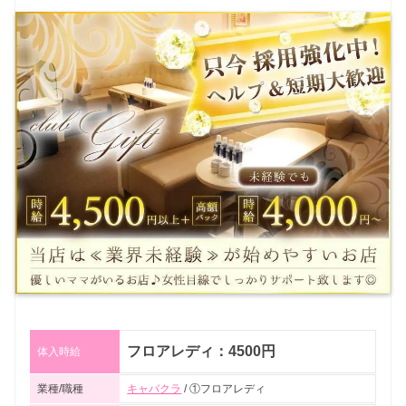
フロアレディ：4500円
体入時給
業種/職種
キャバクラ
/ ①フロアレディ