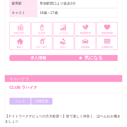
最寄駅
草加駅西口より徒歩2分
キャスト
18歳～27歳
日給1万円～
託児所
ノルマなし
未経験歓迎
経験者優遇
寮あり
今すぐ体入
日払い
送迎無料
交通費支給
気になる
求人情報
キャバクラ
CLUB ラハイナ
ドレス
日曜営業
【ナイトワークデビューの方大歓迎！】皆で楽しく仲良く、ほ〜んわか働き
ましょ☆