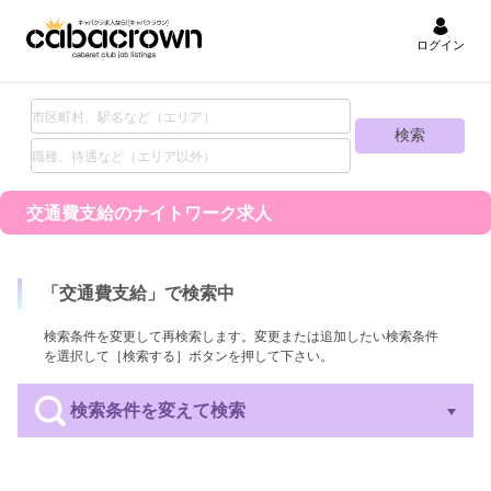
ログイン
交通費支給の
ナイトワーク求人
「
交通費支給
」で検索中
検索条件を変更して再検索します。変更または追加したい検索条件
を選択して［検索する］ボタンを押して下さい。
検索条件を変えて検索
エリア
業種
職種
待遇