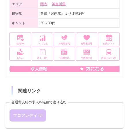
エリア
関内
神奈川県
最寄駅
各線『関内駅』より徒歩2分
キャスト
20～30代
短期OK
ノルマなし
未経験歓迎
経験者優遇
自由シフト
日払い
週１～OK
登録制OK
交通費支給
終電上がりOK
気になる
求人情報
関連リンク
交通費支給の求人を職種で絞り込む
フロアレディ
(5)