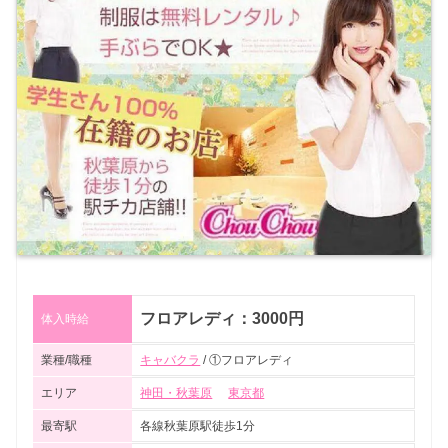
フロアレディ：3000円
体入時給
業種/職種
キャバクラ
/ ①フロアレディ
エリア
神田・秋葉原
東京都
最寄駅
各線秋葉原駅徒歩1分