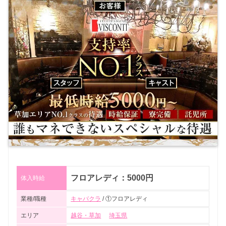
フロアレディ：5000円
体入時給
業種/職種
キャバクラ
/ ①フロアレディ
エリア
越谷・草加
埼玉県