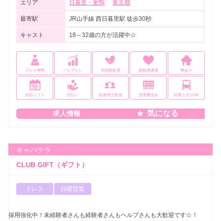
エリア
日暮里・巣鴨
東京都
最寄駅
JR山手線 西日暮里駅 徒歩30秒
キャスト
18～32歳の方が活躍中☆
ドレス無料
ノルマなし
未経験歓迎
経験者優遇
寮あり
自由シフト
日払い
友達同士歓迎
交通費支給
終電上がりOK
気になる
求人情報
キャバクラ
CLUB GIFT（ギフト）
ドレス
日曜営業
採用強化中！未経験者さんも経験者さんもヘルプさんも大歓迎です☆！