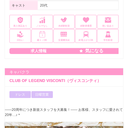
キャスト
20代
新人保証あり
ノルマなし
未経験歓迎
経験者優遇
祝い金あり
日払い
週１～OK
交通費支給
終電上がりOK
学生歓迎
気になる
求人情報
キャバクラ
CLUB OF LEGEND VISCONTI（ヴィスコンティ）
ドレス
日曜営業
――20周年につき新規スタッフを大募集！―― お客様、スタッフに愛されて
20年…♪＊