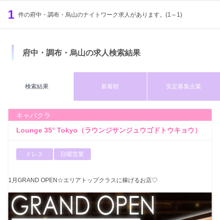
服装
出勤時間
定休日
1
募集年齢
件の府中・調布・烏山のナイトワーク求人があります。(1～1)
体入時給
検索する
円以上
府中・調布・烏山の求人検索結果
検索結果
新着順
安定募集企業
キャバクラ
Lounge 35° Tokyo（ラウンジサンジュウゴドトウキョウ）
ドレス
日曜営業
1月GRAND OPEN☆エリアトップクラスに稼げるお店♡