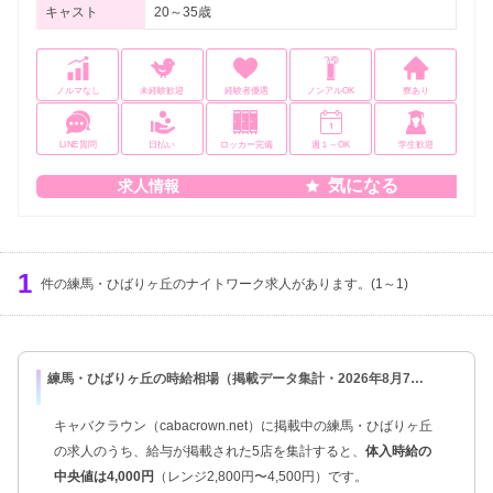
キャスト
20～35歳
ノルマなし
未経験歓迎
経験者優遇
ノンアルOK
寮あり
LINE質問
日払い
ロッカー完備
週１～OK
学生歓迎
気になる
求人情報
1
件の練馬・ひばりヶ丘のナイトワーク求人があります。(1～1)
練馬・ひばりヶ丘の時給相場（掲載データ集計・2026年8月7日時点）
キャバクラウン（cabacrown.net）に掲載中の練馬・ひばりヶ丘
の求人のうち、給与が掲載された5店を集計すると、
体入時給の
中央値は4,000円
（レンジ2,800円〜4,500円）です。