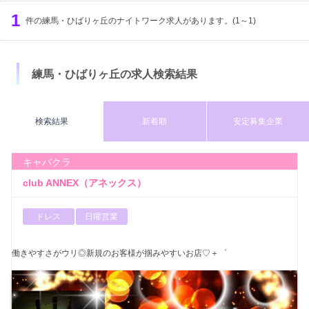
服装
出勤時間
定休日
1
募集年齢
件の練馬・ひばりヶ丘のナイトワーク求人があります。(1～1)
体入時給
検索する
円以上
練馬・ひばりヶ丘の求人検索結果
検索結果
新着順
安定募集企業
キャバクラ
club ANNEX（アネックス）
ドレス
日曜営業
働きやすさがウリ◎新規のお客様が掴みやすいお店♡＋゜