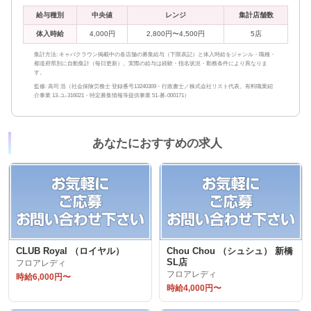
給与種別
中央値
レンジ
集計店舗数
体入時給
4,000円
2,800円〜4,500円
5店
集計方法: キャバクラウン掲載中の各店舗の募集給与（下限表記）と体入時給をジャンル・職種・
都道府県別に自動集計（毎日更新）。実際の給与は経験・指名状況・勤務条件により異なりま
す。
監修: 高司 浩（社会保険労務士 登録番号13240309・行政書士／株式会社リスト代表。有料職業紹
介事業 13-ユ-316021・特定募集情報等提供事業 51-募-000171）
あなたにおすすめの求人
CLUB Royal （ロイヤル）
Chou Chou （シュシュ） 新橋
SL店
フロアレディ
フロアレディ
時給6,000円〜
時給4,000円〜