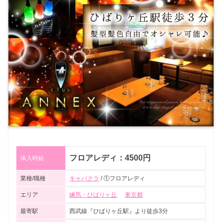
フロアレディ：4500円
体入時給
業種/職種
キャバクラ
/ ①フロアレディ
エリア
練馬・ひばりヶ丘
東京都
最寄駅
西武線『ひばりヶ丘駅』より徒歩3分