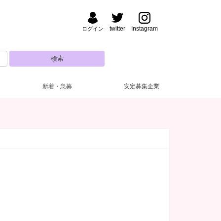
twitter
Instagram
ログイン
新着・急募
安定募集企業
ルマなし
日営業
(2)
(4)
罰金なし
10代
(2)
(1)
ランクOK
(3)
ノンアルOK
(5)
ッカー完備
(2)
カラオケあり
(2)