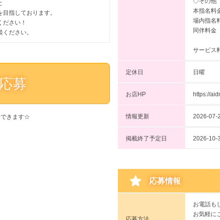
◇その他
と
本指名料金
を目指しております。
場内指名料
ください！
同伴料金 
談ください。
サービス料
定休日
日曜
応募
お店HP
https://a
情報更新
2026-07-2
募できます☆
掲載終了予定日
2026-
応募情報
お電話も
お気軽に
応募方法