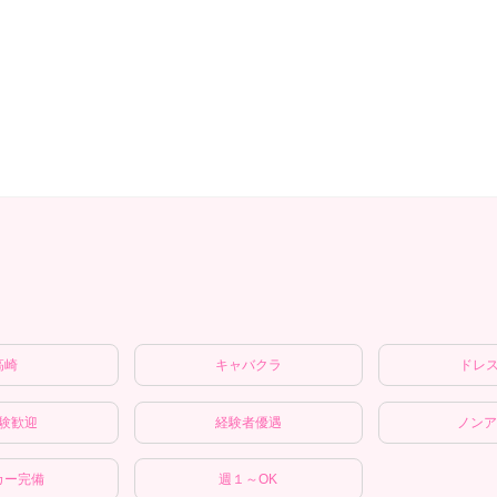
高崎
キャバクラ
ドレ
験歓迎
経験者優遇
ノンア
カー完備
週１～OK