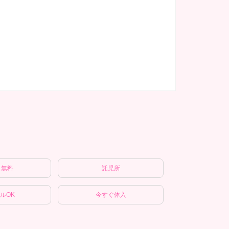
ス無料
託児所
ルOK
今すぐ体入