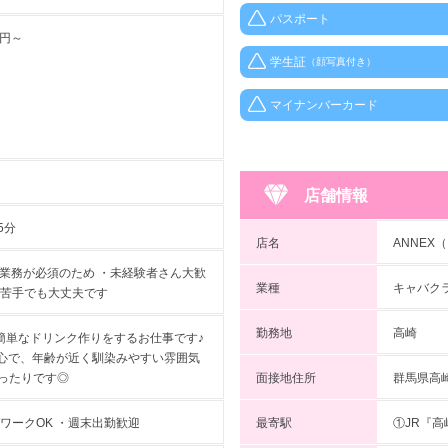
パスポート
0円～
学生証
（顔写真付き）
マイナンバーカード
店舗情報
5分
店名
ANNEX
の業務が必須のため ・未経験者さん大歓
業種
キャバク
が苦手でも大丈夫です
勤務地
高崎
簡単なドリンク作りをするお仕事です♪
中心で、年齢が近く馴染みやすい雰囲気
面接地住所
群馬県高崎
ったりです◎
最寄駅
①JR『
 ・WワークOK ・週末出勤歓迎