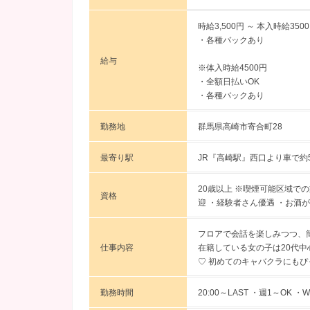
時給3,500円 ～
本入時給350
・各種バックあり
給与
※体入時給4500円
・全額日払いOK
・各種バックあり
勤務地
群馬県高崎市寄合町28
最寄り駅
JR『高崎駅』西口より車で約
20歳以上 ※喫煙可能区域で
資格
迎 ・経験者さん優遇 ・お酒
フロアで会話を楽しみつつ、
仕事内容
在籍している女の子は20代
♡ 初めてのキャバクラにもぴ
勤務時間
20:00～LAST ・週1～OK