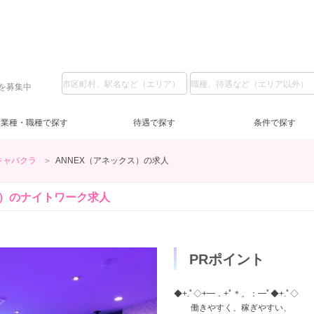
を募集中
業種・職種で探す
待遇で探す
条件で探す
キャバクラ
ANNEX（アネックス）の求人
高崎
スナック・パブ
ドレス無料
夕方・夜【17～22時】
(5)
(4)
(1)
(5)
フロアレディ
送迎無料
土曜営業
(1)
(5)
(5)
ノ
祝
ス）の
ナイトワーク求人
主婦歓迎
(3)
学生歓迎
(2)
ブ
高級店
(1)
託児所
(4)
ロ
PRポイント
◆+.ﾟ◇+━．+ﾟ＊。：━ﾟ◆+.ﾟ◇
働きやすく、稼ぎやすい、