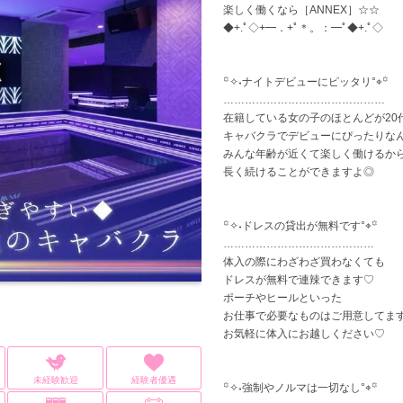
楽しく働くなら［ANNEX］☆☆
◆+.ﾟ◇+━．+ﾟ＊。：━ﾟ◆+.ﾟ◇
꙳✧˖ナイトデビューにピッタリ°⌖꙳
………………………………………
在籍している女の子のほとんどが20
キャバクラでデビューにぴったりな
みんな年齢が近くて楽しく働けるか
長く続けることができますよ◎
꙳✧˖ドレスの貸出が無料です°⌖꙳
……………………………………
体入の際にわざわざ買わなくても
ドレスが無料で連辣できます♡
ポーチやヒールといった
お仕事で必要なものはご用意してま
お気軽に体入にお越しください♡
未経験歓迎
経験者優遇
꙳✧˖強制やノルマは一切なし°⌖꙳