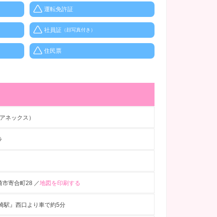
運転免許証
社員証
（顔写真付き）
住民票
（アネックス）
ラ
市寄合町28 ／
地図を印刷する
高崎駅』西口より車で約5分