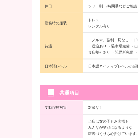
休日
シフト制 →時間帯などご相談
ドレス
勤務時の服装
レンタル有り
・ノルマ、強制一切なし ・ド
待遇
・送迎あり ・駐車場完備 ・
食店割引あり ・託児所完備 
日本語レベル
日本語ネイティブレベルが必
共通項目
受動喫煙対策
対策なし
当店は女の子もお客様も
みんなが笑顔になるような
環境づくりも心掛けています