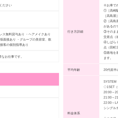
※お車で
ください
①［高崎
［高島屋
②［高島
があるの
行き方詳細
③そのま
レス無料貸与あり ・ヘアメイクあり
交差点（
出張面接あり ・グループの美容室、飲
④しばら
・接客の個別指導あり
点（田町
⑤路地を
要なお仕事です。
ます。
平均年齢
20代前半
SYSTEM
◇1SET（
20:00～2
21:00～2
22:00～L
シングルチ
料金体系
。