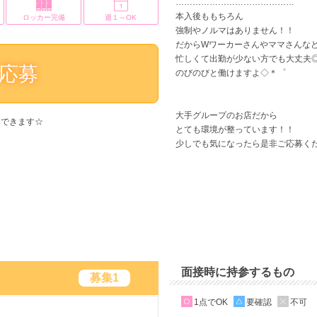
……………………………………
本入後ももちろん
ロッカー完備
週１～OK
強制やノルマはありません！！
だからWワーカーさんやママさんな
忙しくて出勤が少ない方でも大丈夫
応募
のびのびと働けますよ◇＊゜
大手グループのお店だから
募できます☆
とても環境が整っています！！
少しでも気になったら是非ご応募く
面接時に持参するもの
募集1
1点でOK
要確認
不可