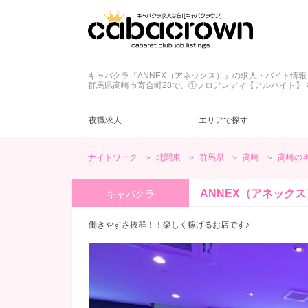
キャバクラ『ANNEX（アネックス）』の求人・バイト情報
群馬県高崎市寄合町28で、①フロアレディ【アルバイト】 
夜職求人
エリアで探す
ナイトワーク
北関東
群馬県
高崎
高崎の
キャバクラ
LINE質問
ドレス
(5)
(2)
(3)
群馬県
ラウンジ
日払い
深夜【22～5時】
(5)
(1)
(1)
(1)
ANNEX（アネック
キャバクラ
未経験歓迎
20代
(5)
(5)
経験者優遇
30代
(4)
(5)
働きやすさ抜群！！楽しく稼げるお店です♪
今すぐ体入
(1)
週１～OK
(4)