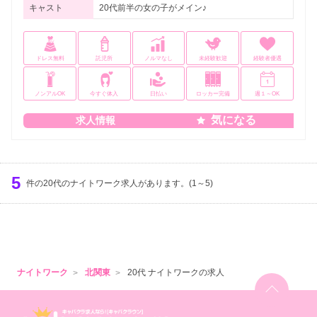
キャスト
20代前半の女の子がメイン♪
ドレス無料
託児所
ノルマなし
未経験歓迎
経験者優遇
ノンアルOK
今すぐ体入
日払い
ロッカー完備
週１～OK
気になる
求人情報
5
件の20代のナイトワーク求人があります。(1～5)
ナイトワーク
北関東
20代 ナイトワークの求人