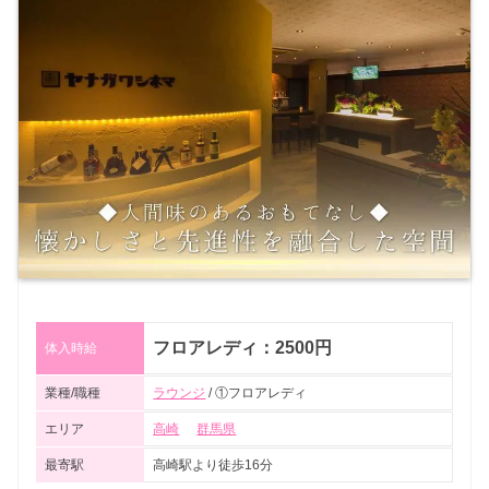
フロアレディ：2500円
体入時給
業種/職種
ラウンジ
/ ①フロアレディ
エリア
高崎
群馬県
最寄駅
高崎駅より徒歩16分