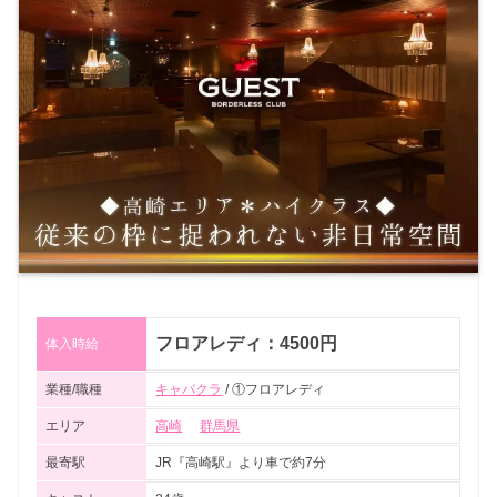
フロアレディ：4500円
体入時給
業種/職種
キャバクラ
/ ①フロアレディ
エリア
高崎
群馬県
最寄駅
JR『高崎駅』より車で約7分