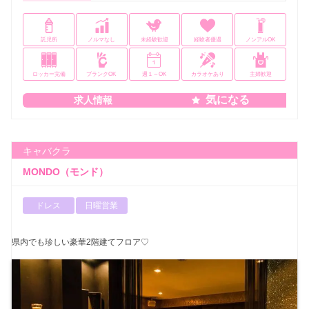
託児所
ノルマなし
未経験歓迎
経験者優遇
ノンアルOK
ロッカー完備
ブランクOK
週１～OK
カラオケあり
主婦歓迎
気になる
求人情報
キャバクラ
MONDO（モンド）
ドレス
日曜営業
県内でも珍しい豪華2階建てフロア♡