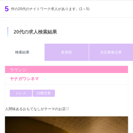
服装
出勤時間
定休日
5
募集年齢
件の20代のナイトワーク求人があります。(1～5)
体入時給
検索する
円以上
20代の求人検索結果
検索結果
新着順
安定募集企業
ラウンジ
ヤナガワシネマ
ドレス
日曜営業
人間味あるおもてなしがテーマのお店♡