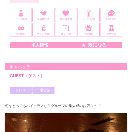
ドレス無料
未経験歓迎
経験者優遇
ノンアルOK
LINE質問
送迎無料
ブランクOK
週１～OK
主婦歓迎
学生歓迎
気になる
求人情報
キャバクラ
GUEST（ゲスト）
ドレス
日曜営業
何をとってもハイクラスな手グループの集大成のお店◇＊゜