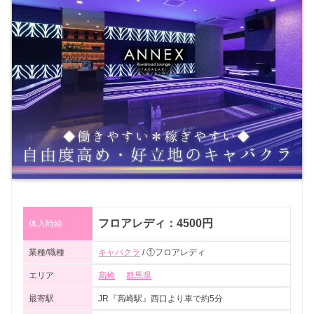
フロアレディ：4500円
体入時給
業種/職種
キャバクラ
/ ①フロアレディ
エリア
高崎
群馬県
最寄駅
JR『高崎駅』西口より車で約5分