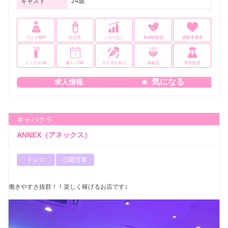
キャスト
24歳
ドレス無料
託児所
ノルマなし
未経験歓迎
経験者優遇
ノンアルOK
週１～OK
カラオケあり
高級店
学生歓迎
気になる
求人情報
キャバクラ
ANNEX（アネックス）
ドレス
日曜営業
働きやすさ抜群！！楽しく稼げるお店です♪