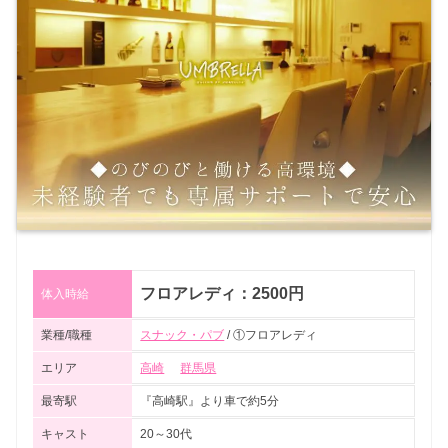
フロアレディ：2500円
体入時給
業種/職種
スナック・パブ
/ ①フロアレディ
エリア
高崎
群馬県
最寄駅
『高崎駅』より車で約5分
キャスト
20～30代