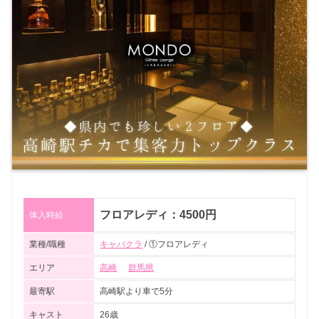
フロアレディ：4500円
体入時給
業種/職種
キャバクラ
/ ①フロアレディ
エリア
高崎
群馬県
最寄駅
高崎駅より車で5分
キャスト
26歳