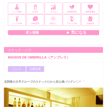
ドレス無料
託児所
ノルマなし
未経験歓迎
経験者優遇
ノンアルOK
LINE質問
罰金なし
ブランクOK
主婦歓迎
気になる
求人情報
スナック・パブ
MAISON DE UMBRELLA（アンブレラ）
ドレス
日曜営業
北関東の大手グループのスナックだから安心感バツグン◇＊゜