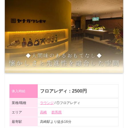
フロアレディ：2500円
体入時給
業種/職種
ラウンジ
/ ①フロアレディ
エリア
高崎
群馬県
最寄駅
高崎駅より徒歩16分