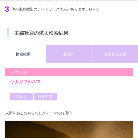
服装
出勤時間
定休日
3
募集年齢
件の主婦歓迎のナイトワーク求人があります。(1～3)
体入時給
検索する
円以上
主婦歓迎の求人検索結果
検索結果
新着順
安定募集企業
ラウンジ
ヤナガワシネマ
ドレス
日曜営業
人間味あるおもてなしがテーマのお店♡