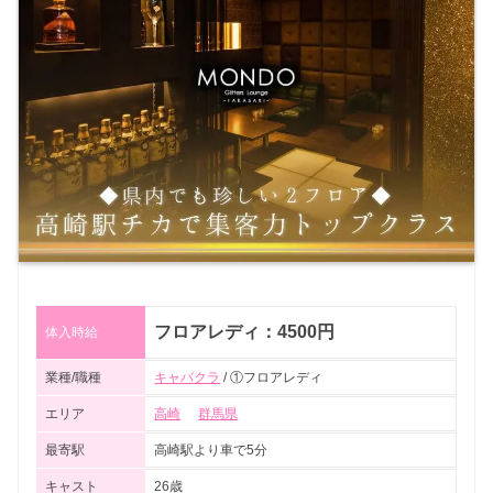
フロアレディ：4500円
体入時給
業種/職種
キャバクラ
/ ①フロアレディ
エリア
高崎
群馬県
最寄駅
高崎駅より車で5分
キャスト
26歳