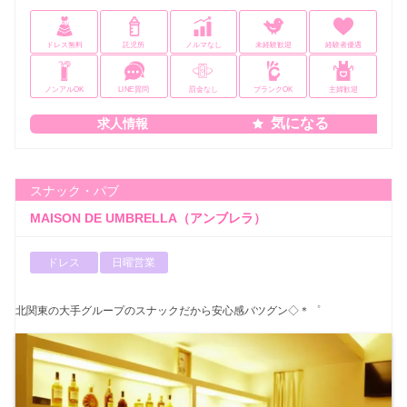
ドレス無料
託児所
ノルマなし
未経験歓迎
経験者優遇
ノンアルOK
LINE質問
罰金なし
ブランクOK
主婦歓迎
気になる
求人情報
スナック・パブ
MAISON DE UMBRELLA（アンブレラ）
ドレス
日曜営業
北関東の大手グループのスナックだから安心感バツグン◇＊゜