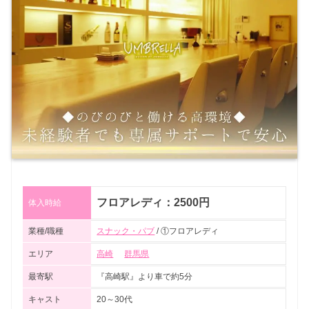
フロアレディ：2500円
体入時給
業種/職種
スナック・パブ
/ ①フロアレディ
エリア
高崎
群馬県
最寄駅
『高崎駅』より車で約5分
キャスト
20～30代