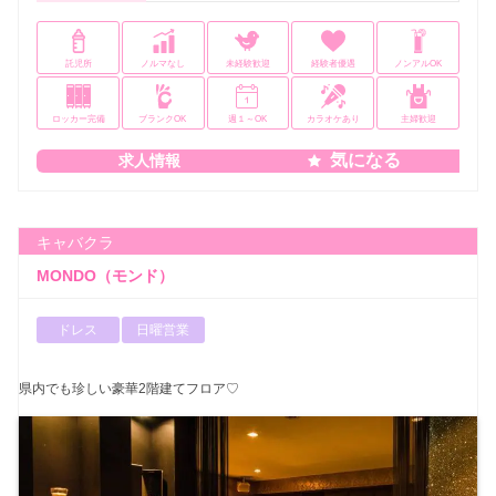
託児所
ノルマなし
未経験歓迎
経験者優遇
ノンアルOK
ロッカー完備
ブランクOK
週１～OK
カラオケあり
主婦歓迎
気になる
求人情報
キャバクラ
MONDO（モンド）
ドレス
日曜営業
県内でも珍しい豪華2階建てフロア♡