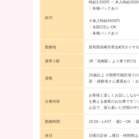
時給3,500円 ～
本入時給350
・各種バックあり
給与
※体入時給4500円
・全額日払いOK
・各種バックあり
勤務地
群馬県高崎市寄合町8ダイヤモ
最寄り駅
JR『高崎駅』より車で約7分
20歳以上 ※喫煙可能区域で
資格
迎 ・経験者さん優遇あり ・
お客様と楽しくお話ししなが
仕事内容
を整える接客のお仕事です♡
お店で、落ち着いた空間の中
勤務時間
20:00～LAST ・週1～OK 
休日
日曜日定休 →曜日・時間帯