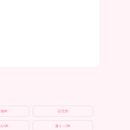
ス無料
託児所
ルOK
週１～OK