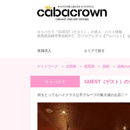
キャバクラ『GUEST（ゲスト）』の求人・バイト情報
群馬県高崎市寄合町8で、①フロアレディ【アルバイト】 
夜職求人
エリアで探す
ナイトワーク
北関東
群馬県
高崎
高崎の
キャバクラ
LINE質問
ドレス
(5)
(2)
(3)
群馬県
ラウンジ
日払い
深夜【22～5時】
(5)
(1)
(1)
(1)
GUEST（ゲスト）の
キャバクラ
未経験歓迎
20代
(5)
(5)
経験者優遇
30代
(4)
(5)
何をとってもハイクラスな手グループの集大成のお店◇＊
今すぐ体入
(1)
週１～OK
(4)