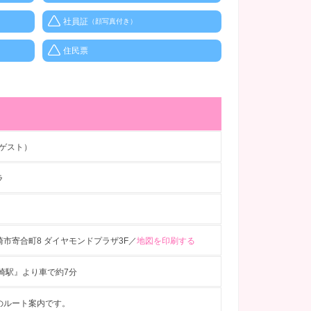
社員証
（顔写真付き）
住民票
（ゲスト）
ラ
市寄合町8 ダイヤモンドプラザ3F／
地図を印刷する
高崎駅』より車で約7分
のルート案内です。