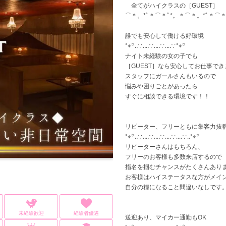
全てがハイクラスの［GUEST］
⌒＊。*ﾟ＊⌒＊ﾟ*。＊⌒＊。*ﾟ＊⌒＊
誰でも安心して働ける好環境
°⌖꙳‥∵‥‥∵‥‥∵‥‥∵°⌖꙳
ナイト未経験の女の子でも
［GUEST］なら安心してお仕事でき
スタッフにガールさんもいるので
悩みや困りごとがあったら
すぐに相談できる環境です！！
リピーター、フリーともに集客力抜
°⌖꙳‥∵‥‥∵‥‥∵‥‥∵‥‥∵‥°⌖꙳
リピーターさんはもちろん、
フリーのお客様も多数来店するので
指名を掴むチャンスがたくさんあり
お客様はハイステータスな方がメイ
自分の糧になること間違いなしです
未経験歓迎
経験者優遇
送迎あり、マイカー通勤もOK