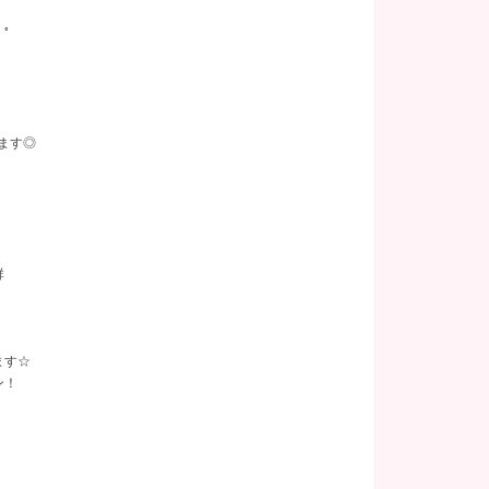
 ﾟ
ます◎
群
ます☆
ン！
。