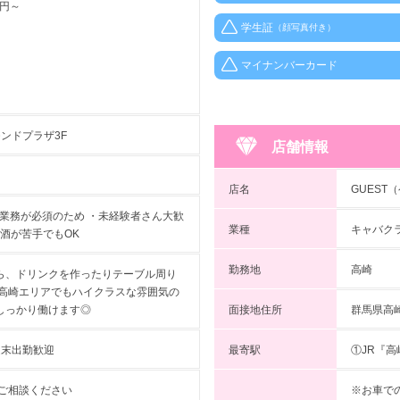
0円～
学生証
（顔写真付き）
マイナンバーカード
ンドプラザ3F
店舗情報
店名
GUEST
の業務が必須のため ・未経験者さん大歓
業種
キャバク
お酒が苦手でもOK
勤務地
高崎
ら、ドリンクを作ったりテーブル周り
 高崎エリアでもハイクラスな雰囲気の
面接地住所
群馬県高崎
しっかり働けます◎
最寄駅
①JR『
・週末出勤歓迎
※お車で
はご相談ください