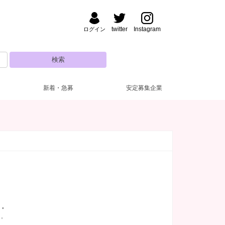
twitter
Instagram
ログイン
新着・急募
安定募集企業
ルマなし
日営業
(2)
(4)
罰金なし
10代
(2)
(1)
ランクOK
(3)
ノンアルOK
(5)
ッカー完備
(2)
カラオケあり
(2)
 ﾟ
゜