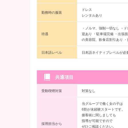
ドレス
勤務時の服装
レンタルあり
・ノルマ、強制一切なし ・ド
待遇
迎あり ・駐車場完備 ・出張
の美容院、飲食店割引あり 
日本語レベル
日本語ネイティブレベルが必
共通項目
受動喫煙対策
対策なし
当グループで働く女の子は
6割が未経験スタートです。
接客術に関しましても
指導が可能ですので
採用担当から
ぜひご相談ください。