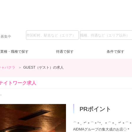
を募集中
業種・職種で探す
待遇で探す
条件で探す
キャバクラ
GUEST（ゲスト）の求人
高崎
スナック・パブ
ドレス無料
夕方・夜【17～22時】
(5)
(4)
(1)
(5)
フロアレディ
送迎無料
土曜営業
(1)
(5)
(5)
ノ
祝
ナイトワーク求人
主婦歓迎
(3)
学生歓迎
(2)
ブ
゜
高級店
(1)
託児所
(4)
ロ
PRポイント
⌒＊。*ﾟ＊⌒＊ﾟ*。＊⌒＊。*ﾟ＊⌒＊
AIDMAグループの集大成のお店◇＊