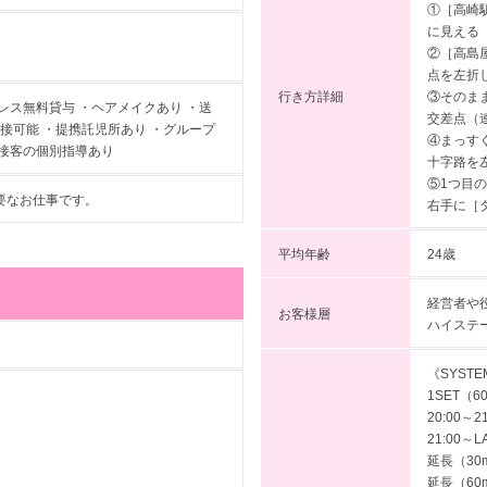
①［高崎
に見える
②［高島
点を左折
行き方詳細
③そのま
レス無料貸与 ・ヘアメイクあり ・送
交差点（
面接可能 ・提携託児所あり ・グループ
④まっす
・接客の個別指導あり
十字路を
⑤1つ目
要なお仕事です。
右手に［
平均年齢
24歳
経営者や
お客様層
ハイステ
《SYSTE
1SET（6
20:00～2
21:00～L
延長（30m
延長（60m