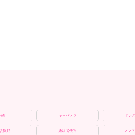
高崎
キャバクラ
ドレ
験歓迎
経験者優遇
ノンア