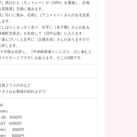
駅］西口から［モントレー］や［OPA］を通過し、左側
［高島屋］方面に進みます。
屋］沿いに進み、右前に［アニメイト］さんがある交差
します。
ましばらくまっすぐ走り、右手に［金子園］さんがある
連雀町交差点）を右折して［旧中山道］に入ります。
ぐ進んでいくと左手に［太陽生命］さんがありますので
左折します。
の十字路を右折し、［中央銀座通り］に入り、少し進むと
ダイヤモンドプラザ］があります。そこの3階です。
役員クラスの方など
ータスなお客様が訪れます◎
M》
0min）
1:00 5000円
AST 6000円
in） 3000円
in） 6000円