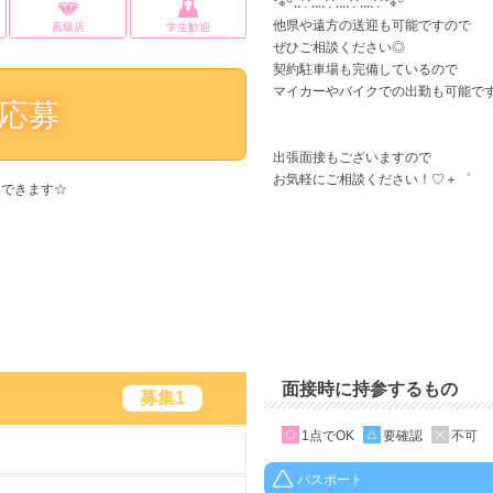
°⌖꙳‥∵‥‥∵‥‥∵‥‥∵°⌖꙳
他県や遠方の送迎も可能ですので
高級店
学生歓迎
ぜひご相談ください◎
契約駐車場も完備しているので
マイカーやバイクでの出勤も可能で
応募
出張面接もございますので
お気軽にご相談ください！♡＋゜
募できます☆
面接時に持参するもの
募集1
1点でOK
要確認
不可
パスポート