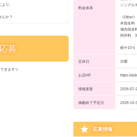
により、
シングルチ
料金体系
せんか？
《Other》
本指名料 
場内指名料
同伴料 3
応募
税サ10％
定休日
日曜
募できます☆
お店HP
https://ai
情報更新
2026-07-2
掲載終了予定日
2026-
応募情報