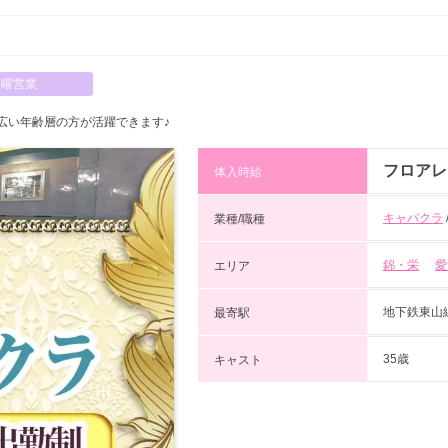
日曜営業
広い年齢層の方が活躍できます♪
フロアレ
体入時給
キャバクラ
業種/職種
錦・栄
愛
エリア
地下鉄東山
最寄駅
35歳
キャスト