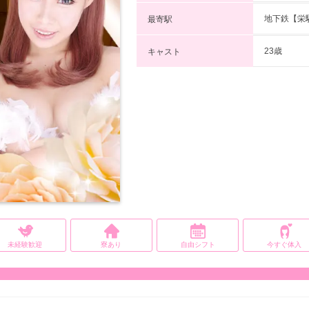
地下鉄【栄
最寄駅
23歳
キャスト
未経験歓迎
寮あり
自由シフト
今すぐ体入