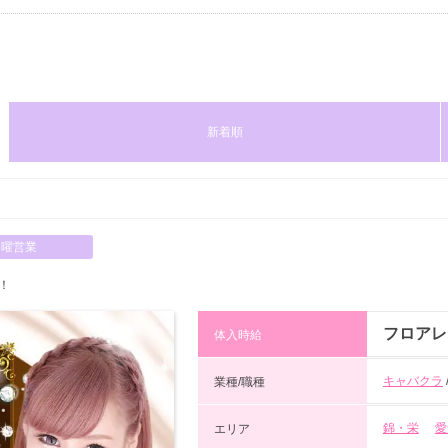
新着順
日曜営業
！
フロアレ
体入時給
キャバクラ
業種/職種
錦・栄
愛
エリア