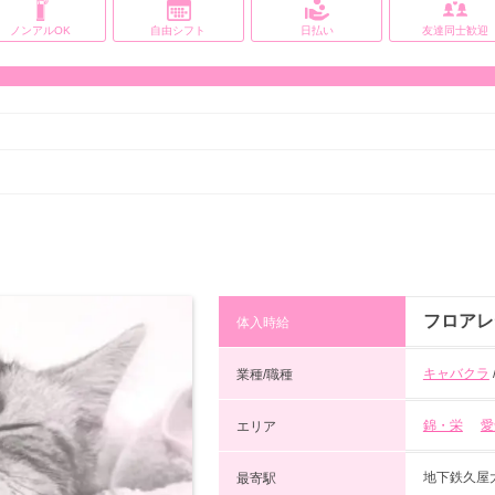
ノンアルOK
自由シフト
日払い
友達同士歓迎
フロアレ
体入時給
キャバクラ
業種/職種
錦・栄
愛
エリア
地下鉄久屋
最寄駅