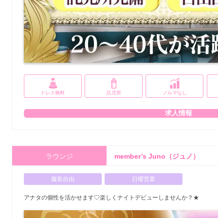
ドレス無料
託児所
ノルマなし
求人情報
ラウンジ
member’s Juno（ジュノ）
服装自由
日曜営業
アナタの個性を活かせます♡楽しくナイトデビューしませんか？★