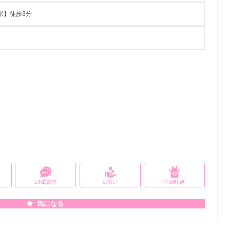
駅】徒歩3分
LINE質問
日払い
主婦歓迎
気になる