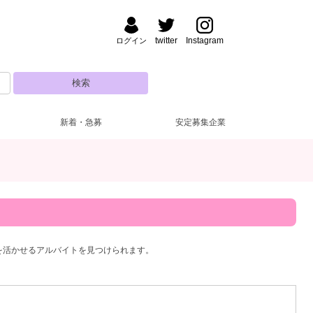
twitter
Instagram
ログイン
新着・急募
安定募集企業
払い
方・夜【17～22時】
(22)
(28)
大曽根・北区
ドレス無料
昼【12～17時】
(11)
(1)
(4)
城・刈谷･知立
ルマなし
代
(27)
(23)
(1)
半田・東海・知多
罰金なし
30代
(11)
(1)
(4)
日市・鈴鹿
生歓迎
(12)
(2)
津
ブランクOK
(1)
(12)
を活かせるアルバイトを見つけられます。
阜市
１～OK
(1)
(9)
短期OK
(8)
児所
(14)
ロッカー完備
(7)