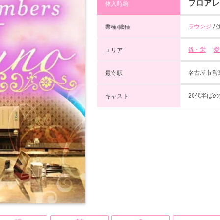
フロアレ
体入時給
ラウンジ
/
業種/職種
錦・栄
愛
エリア
名古屋市営
最寄駅
20代半ば
キャスト