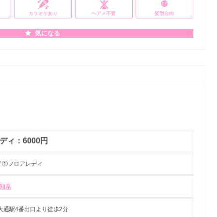
カラオケあり
ヘアメ不要
髪型自由
気になる
ディ：6000円
/ ①フロアレディ
知県
大通駅4番出口より徒歩2分