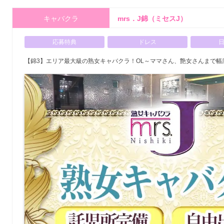
キャバクラ
mrs．J錦（ミセスJ）
応募特典
ドレス
【錦3】エリア最大級の熟女キャバクラ！OL～ママさん、艶女さんまで幅