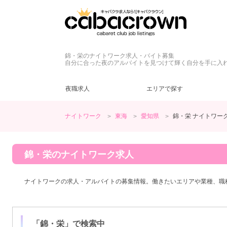
錦・栄のナイトワーク求人・バイト募集
自分に合った夜のアルバイトを見つけて輝く自分を手に入
夜職求人
エリアで探す
ナイトワーク
東海
愛知県
錦・栄 ナイトワー
愛知県
キャバクラ
ネイル自由
ドレス
(20)
(23)
(27)
(2)
錦・栄
ラウンジ
髪型自由
私服
(2)
(8)
(1)
(5)
ヘアメ無料
土曜営業
(28)
(1)
春日井・小牧
ヘアメ不要
日曜営業
(16)
(3)
(1)
錦・栄の
ナイトワーク求人
客引きなし
40代
(9)
(1)
愛知県その他
未経験歓迎
50代
(1)
(26)
(2)
ナイトワークの求人・アルバイトの募集情報。働きたいエリアや業種、職
ノンアルOK
(12)
桑名
友達同士歓迎
(2)
(12)
終電上がりOK
(9)
高級店
(1)
「
錦・栄
」で検索中