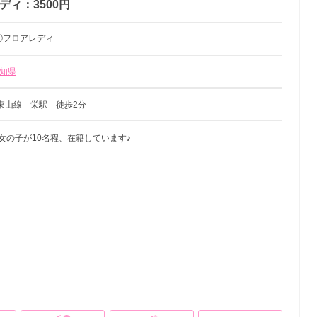
ディ：3500円
 ①フロアレディ
知県
東山線 栄駅 徒歩2分
の女の子が10名程、在籍しています♪