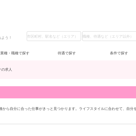
れよう！
業種・職種で探す
待遇で探す
条件で探す
クの求人
名駅・中村区
フロアレディ
LINE質問
服装自由
(4)
(20)
(2)
(28)
日給1万円～
深夜【22～5時】
(1)
(5)
日
夕
一宮・稲沢
交通費支給
祝日営業
(25)
(1)
(3)
新人保証あり
10代
(10)
(5)
安
ノ
20
経験者優遇
(9)
三重県
主婦歓迎
(7)
(13)
四
学
種から自分に合った仕事がきっと見つかります。ライフスタイルに合わせて、自分
三重県その他
自由シフト
(17)
(2)
岐阜県
今すぐ体入
(1)
(2)
岐
週
少人数のお店
(1)
寮あり
(12)
託