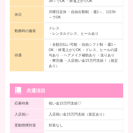
3h～でOK ・終電上がりOK
月曜日定休 ・自由出勤制 ・週1～、1日3h
休日
～でOK
ドレス
勤務時の服装
・レンタルドレス、ヒールあり
・全額日払い可能 ・自由シフト制 ・週1～
OK ・終電上がりOK ・ドレス、ヒールの貸
待遇
与あり ・ヘアメイク補助あり ・送りあり
・寮完備 ・入店祝い金15万円支給！（規定
あり）
共通項目
応募特典
祝い金15万円支給♡
入店祝い
入店祝い金15万円支給（規定あり）
受動喫煙対策
対策なし