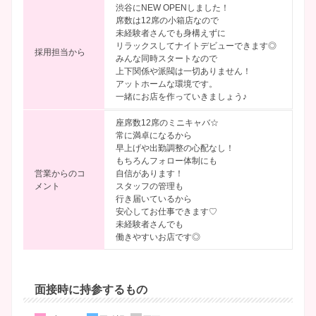
渋谷にNEW OPENしました！
席数は12席の小箱店なので
未経験者さんでも身構えずに
リラックスしてナイトデビューできます◎
採用担当から
みんな同時スタートなので
上下関係や派閥は一切ありません！
アットホームな環境です。
一緒にお店を作っていきましょう♪
座席数12席のミニキャバ☆
常に満卓になるから
早上げや出勤調整の心配なし！
もちろんフォロー体制にも
営業からのコ
自信があります！
メント
スタッフの管理も
行き届いているから
安心してお仕事できます♡
未経験者さんでも
働きやすいお店です◎
面接時に持参するもの