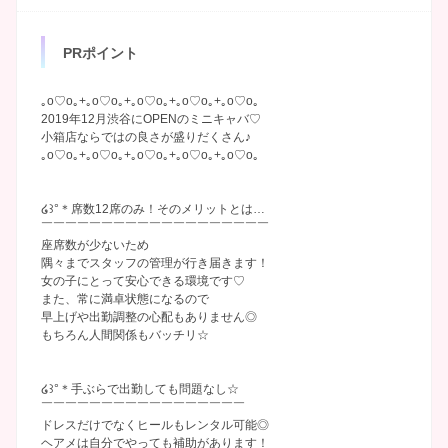
PRポイント
｡o♡o｡+｡o♡o｡+｡o♡o｡+｡o♡o｡+｡o♡o｡
2019年12月渋谷にOPENのミニキャバ♡
小箱店ならではの良さが盛りだくさん♪
｡o♡o｡+｡o♡o｡+｡o♡o｡+｡o♡o｡+｡o♡o｡
໒꒱°＊席数12席のみ！そのメリットとは…
￣￣￣￣￣￣￣￣￣￣￣￣￣￣￣￣￣￣￣
座席数が少ないため
隅々までスタッフの管理が行き届きます！
女の子にとって安心できる環境です♡
また、常に満卓状態になるので
早上げや出勤調整の心配もありません◎
もちろん人間関係もバッチリ☆
໒꒱°＊手ぶらで出勤しても問題なし☆
￣￣￣￣￣￣￣￣￣￣￣￣￣￣￣￣￣
ドレスだけでなくヒールもレンタル可能◎
ヘアメは自分でやっても補助があります！