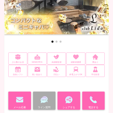
少人数のお店
NEWOPEN
未経験歓迎
経験者優遇
寮あり
自由シフト
祝い金あり
日払い
終電上がりOK
学生歓迎
メール応募
ライン質問
シェアする
電話する