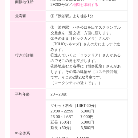
面接地住所
2F202号室／
地図を印刷する
最寄駅
①『渋谷駅』より徒歩1分
①［渋谷駅］ハチ公口を出てスクランブル
交差点を［道玄坂］方面に渡ります。
②そのまま［ビックカメラ］さんや
［TOHOシネマズ］さんの方にまっすぐ進
みます。
行き方詳細
③進んでいくと［ロッテリア］さんがある
のでそこの角を左折します。
④路地進むと右手に［博多風龍］さんがあ
ります。その隣の建物が［コスモ渋谷館］
です。そこの2階202号室です。
（マークシティの近くです。）
平均年齢
20～28歳
▽セット料金（1SET 60分）
20:00～22:59 5,000円
23:00～LAST 7,000円
延長（60分） 6,000円
延長（30分） 3,500円
料金体系