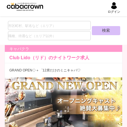
ログイン
キャバクラ
Club Lido（リド）の
ナイトワーク求人
GRAND OPEN◇＋゜12席だけのミニキャバ♡