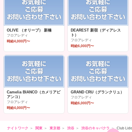
OLIVE （オリーブ） 新橋
DEAREST 新宿（ディアレス
ト）
フロアレディ
フロアレディ
時給4,000円〜
時給6,000円〜
Camelia BIANCO（カメリアビ
GRAND CRU（グランクリュ）
アンコ）
フロアレディ
フロアレディ
時給6,000円〜
時給4,000円〜
ナイトワーク
関東
東京都
渋谷
渋谷のキャバクラ
Club L