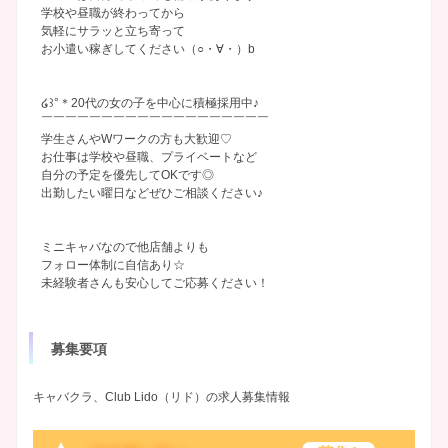
学校や昼職が終わってから
気軽にサラッと立ち寄って
お小遣い稼ぎしてください（○・∀・）b
໒꒱°＊20代の女の子を中心に積極採用中♪
￣￣￣￣￣￣￣￣￣￣￣￣￣￣￣￣￣￣￣
学生さんやWワークの方も大歓迎♡
お仕事は学校や昼職、プライベートなど
自分の予定を優先してOKです◎
出勤したい曜日などぜひご相談ください♪
ミニキャバなので他店舗よりも
フォロー体制に自信あり☆
未経験者さんも安心してご応募ください！
募集要項
キャバクラ、Club Lido（リド）の求人募集情報