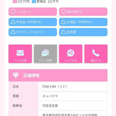
1点でOK
要確認
不可
パスポート
運転免許証
学生証
社員証
（顔写真付き）
（顔写真付き）
マイナンバーカード
住民票
メール応募
ライン質問
シェアする
電話する
店舗情報
店名
Club Lido（リド）
業種
キャバクラ
勤務地
渋谷道玄坂
東京都渋谷区道玄坂2-8-8 コスモ渋谷館