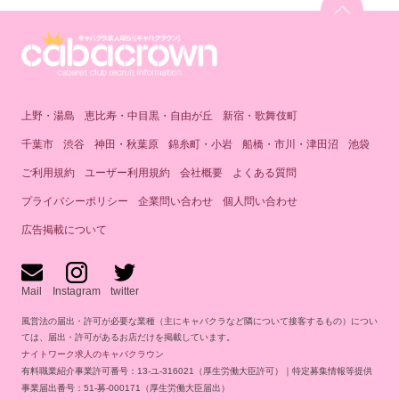
上野・湯島
恵比寿・中目黒・自由が丘
新宿・歌舞伎町
千葉市
渋谷
神田・秋葉原
錦糸町・小岩
船橋・市川・津田沼
池袋
ご利用規約
ユーザー利用規約
会社概要
よくある質問
プライバシーポリシー
企業問い合わせ
個人問い合わせ
広告掲載について
Mail
Instagram
twitter
風営法の届出・許可が必要な業種（主にキャバクラなど隣について接客するもの）につい
ては、届出・許可があるお店だけを掲載しています。
ナイトワーク求人のキャバクラウン
有料職業紹介事業許可番号：13-ユ-316021（厚生労働大臣許可）｜特定募集情報等提供
事業届出番号：51-募-000171（厚生労働大臣届出）