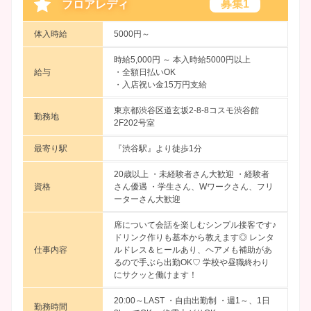
募集1
フロアレディ
体入時給
5000円～
時給5,000円 ～
本入時給5000円以上
給与
・全額日払いOK
・入店祝い金15万円支給
東京都渋谷区道玄坂2-8-8コスモ渋谷館
勤務地
2F202号室
最寄り駅
『渋谷駅』より徒歩1分
20歳以上 ・未経験者さん大歓迎 ・経験者
資格
さん優遇 ・学生さん、Wワークさん、フリ
ーターさん大歓迎
席について会話を楽しむシンプル接客です♪
ドリンク作りも基本から教えます◎ レンタ
仕事内容
ルドレス＆ヒールあり、ヘアメも補助があ
るので手ぶら出勤OK♡ 学校や昼職終わり
にサクッと働けます！
20:00～LAST ・自由出勤制 ・週1～、1日
勤務時間