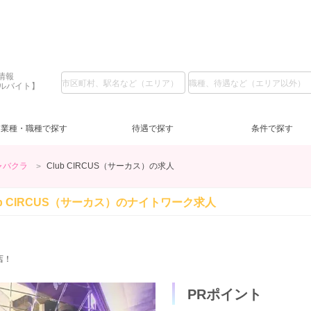
情報
アルバイト】
業種・職種で探す
待遇で探す
条件で探す
ャバクラ
Club CIRCUS（サーカス）の求人
北新地
ラウンジ
LINE質問
その他
(24)
(1)
(4)
(62)
難波
フロアレディ
日給1万円～
深夜【22～5時】
(11)
(1)
(66)
(2)
十
日
夕
ub CIRCUS（サーカス）の
ナイトワーク求人
吹田・茨木
祝い金あり
祝日営業
(33)
(2)
(1)
北大阪
新人保証あり
10代
(1)
(4)
(3)
東
ノ
20
兵庫県
経験者優遇
(3)
(43)
神戸三宮
主婦歓迎
(1)
(14)
学
店！
京都府
自由シフト
(9)
(17)
祇園
今すぐ体入
(9)
(4)
週
PRポイント
遅出出勤OK
(2)
NEWOPEN
(1)
会