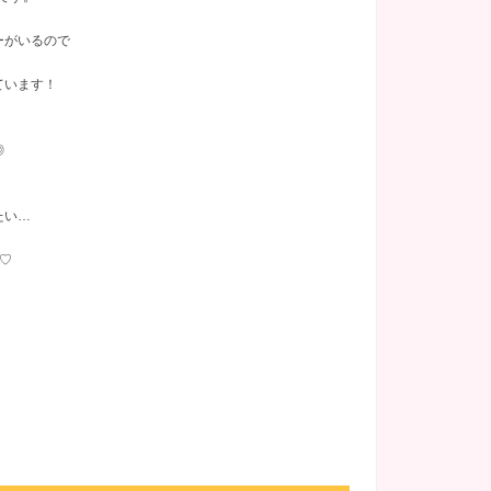
ーがいるので
ています！
◎
たい…
♡