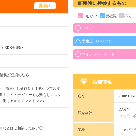
面接時に持参するもの
募集1
1点でOK
要確認
不可
パスポート
学生証
（顔写真付き）
-3KB会館5F
マイナンバーカード
の業務が必須のため
店舗情報
ら、簡単なお酒作りをするシンプル接
不要！ナイトデビューでも安心してスタ
店名
Club C
で働けるからノンストレス♪
JANEL
紹介会社
※お問い
間帯などはご相談ください◎
業種
キャバク