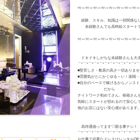
୨୧ ⑅ ୨୧ ⑅ ୨୧ ⑅ ୨୧ ⑅ ୨୧ ⑅ ୨୧ ⑅ ୨୧ ⑅ ୨୧ ⑅
託児所
(7)
ロッカー完備
(36)
カ
経験、スキル、知識は一切関係な
未経験さんでも高時給スタートで
୨୧ ⑅ ୨୧ ⑅ ୨୧ ⑅ ୨୧ ⑅ ୨୧ ⑅ ୨୧ ⑅ ୨୧ ⑅ ୨୧ ⑅
ドキドキしがちな未経験さんも大
⌒*⌒*⌒*⌒*⌒*⌒*⌒*⌒*⌒*⌒*⌒*⌒
■堅苦しさ・敷居の高さ一切ありませ
■雰囲気がとにかくゆる～い！派閥
■自分のペースで稼げるからノンスト
だから
ナイトワーク初めてさん、移籍さん
気軽にスタートが切れるので安心して
他のお店にはない安心感があります
高待遇揃ってます♡困る事ナシ！
⌒*⌒*⌒*⌒*⌒*⌒*⌒*⌒*⌒*⌒*⌒*⌒
お仕事で必要なドレスはレンタルOK