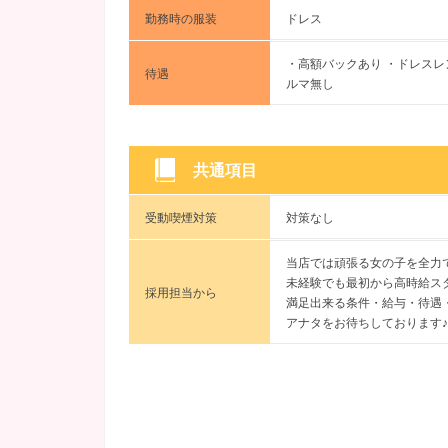
勤務時の服装
ドレス
・高額バックあり ・ドレスレン
待遇
ルマ無し
共通項目
受動喫煙対策
対策なし
当店では頑張る女の子を全力
未経験でも最初から高時給ス
採用担当から
満足出来る条件・給与・待遇
アナタをお待ちしております