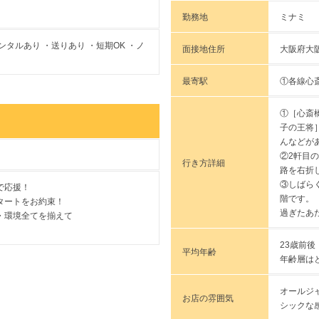
勤務地
ミナミ
タルあり ・送りあり ・短期OK ・ノ
面接地住所
大阪府大阪
最寄駅
①各線心
①［心斎橋
子の王将
んなどが
②2軒目
行き方詳細
路を右折
③しばら
で応援！
階です。
タートをお約束！
過ぎたあ
・環境全てを揃えて
♪
23歳前後
平均年齢
年齢層は
オールジ
お店の雰囲気
シックな