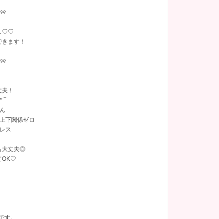
 ୨୧
ラオケあり
(26)
し♡♡
きます！
 ୨୧
丈夫！
*⌒
ん
・上下関係ゼロ
レス
も大丈夫◎
OK♡
。
です。