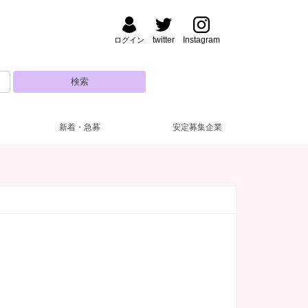
twitter
Instagram
ログイン
新着・急募
安定募集企業
三
払い
方・夜【17～22時】
(1)
(44)
(65)
京橋
ドレス無料
昼【12～17時】
(1)
(17)
(1)
大阪
ルマなし
代
(65)
(2)
(51)
罰金なし
30代
(16)
(16)
生歓迎
(53)
尼崎・西宮
ブランクOK
(2)
(39)
１～OK
(15)
登録制OK
(1)
員制
(1)
高級店
(27)