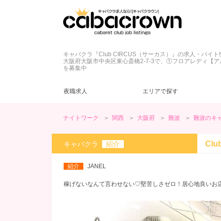
キャバクラ『Club CIRCUS（サーカス）』の求人・バイト
大阪府大阪市中央区東心斎橋2-7-3で、①フロアレディ【
を募集中
夜職求人
エリアで探す
ナイトワーク
関西
大阪府
難波
難波のキ
大阪府
キャバクラ
ネイル自由
ドレス
(54)
(63)
(59)
(4)
梅田
クラブ
髪型自由
私服
(5)
(2)
(3)
(4)
Cl
キャバクラ
紹介
ヘアメ無料
土曜営業
(62)
(1)
大阪市その他
送迎無料
日曜営業
(12)
(14)
(1)
紹介
JANEL
堺東
客引きなし
40代
(1)
(1)
(8)
大阪府その他
未経験歓迎
(64)
(2)
稼げないなんて言わせない♡堅苦しさゼロ！居心地良いお
ノンアルOK
(28)
友達同士歓迎
(37)
短期OK
(2)
終電上がりOK
(13)