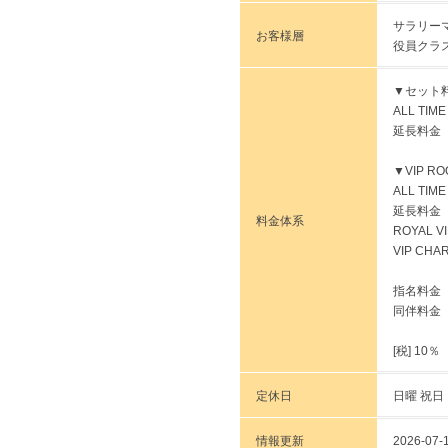
サラリー
お客様層
役員クラ
▼セット料
ALL TI
延長料金（
▼VIP RO
ALL TI
延長料金（
料金体系
ROYAL V
VIP CHA
指名料金
同伴料金
[税] 10％
定休日
日曜 祝日
情報更新
2026-07-1