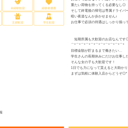
重たい荷物を持ってくる必要なし◎
未経験歓迎
経験者優遇
そして終電後の帰宅は専属ドライバ
暗い夜道なんか歩かせません♪
お仕事で必須の待遇はしっかり揃っ
主婦歓迎
学生歓迎
短期所属も大歓迎のお店なんです
⌒*⌒*⌒*⌒*⌒*⌒*⌒*⌒*⌒*⌒*⌒*
目標金額が貯まるまで働きたい…
学生さんの長期休みにだけお仕事し
そんな女の子も大歓迎です！
1日でも力になって貰えると大助かり
まずは気軽に体験入店からどうぞ◎*
報