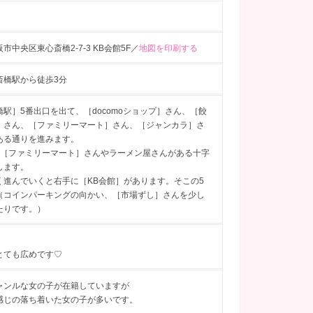
市中央区東心斎橋2-7-3 KB会館5F／
地図を印刷する
斎橋駅から徒歩3分
駅］5番出口を出て、［docomoショップ］さん、［餃
］さん、［ファミリーマート］さん、［ジャンカラ］さ
ある通りを進みます。
の［ファミリーマート］さんやラーメン屋さんがある十字
します。
く進んでいくと右手に［KB会館］があります。そこの5
（コインパーキングの向かい、［市場ずし］さんを少し
たりです。）
とても広めです♡
ャンルな女の子が在籍していますが
感じの落ち着いた女の子が多いです。