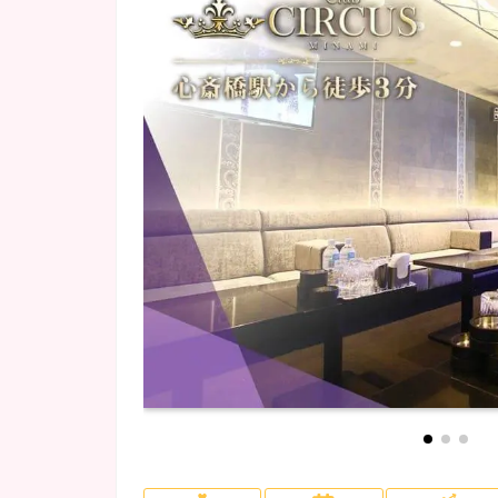
少人数のお店
(4)
寮あり
(2)