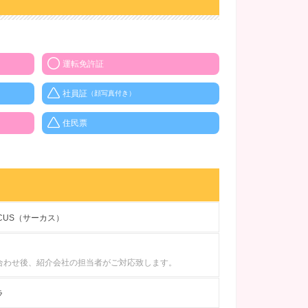
運転免許証
社員証
（顔写真付き）
住民票
IRCUS（サーカス）
合わせ後、紹介会社の担当者がご対応致します。
ラ