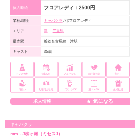
フロアレディ：2500円
体入時給
業種/職種
キャバクラ
/ ①フロアレディ
エリア
津
三重県
最寄駅
近鉄名古屋線 津駅
キャスト
35歳
ドレス無料
短期OK
ノルマなし
未経験歓迎
寮あり
日払い
友達同士歓迎
ブランクOK
週１～OK
主婦歓迎
気になる
求人情報
キャバクラ
mrs．J柳ヶ瀬（ミセスJ）