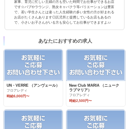
家事、育児に忙しい主婦の方も空いた時間でお仕事ができるお店
です☆パブやラウンジ、熟女キャバクラ等バリエーションは豊富
で、若い学生さんとは違った人生経験の多い女性の方が好まれる
お店がたくさんあります◎託児所と提携しているお店もあるの
で、小さいお子さんがいる方も安心してお仕事ができますよ♪♪
あなたにおすすめの求人
UN・VERRE （アンヴェール）
New Club MARIA （ニューク
ラブマリア）
フロアレディ
フロアレディ
時給6,000円〜
時給2,500円〜