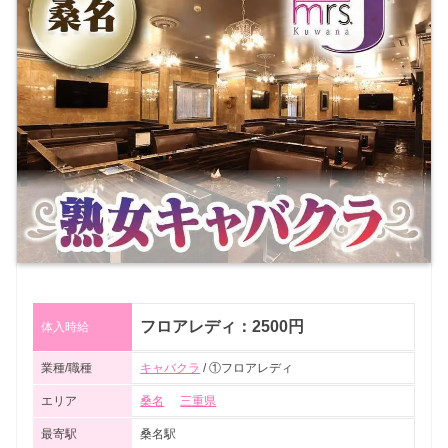
フロアレディ：2500円
体入時給
業種/職種
キャバクラ
/ ①フロアレディ
エリア
桑名
三重県
最寄駅
桑名駅