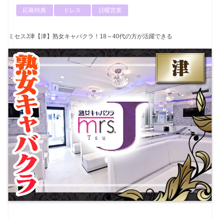
応募特典
ドレス
日曜営業
ミセスJ津【津】熟女キャバクラ！18～40代の方が活躍できる