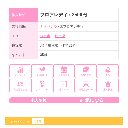
フロアレディ：2500円
体入時給
業種/職種
キャバクラ
/ ①フロアレディ
エリア
岐阜市
岐阜県
最寄駅
JR「岐阜駅」徒歩12分
キャスト
35歳
ノルマなし
未経験歓迎
自由シフト
LINE質問
日払い
友達同士歓迎
ブランクOK
週１～OK
終電上がりOK
主婦歓迎
気になる
求人情報
キャバクラ
紹介