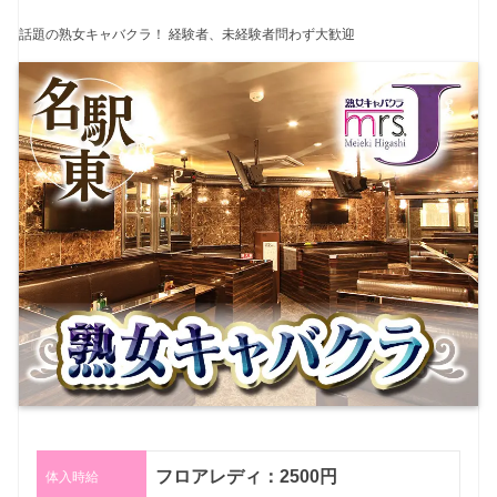
話題の熟女キャバクラ！ 経験者、未経験者問わず大歓迎
フロアレディ：2500円
体入時給