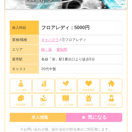
フロアレディ：5000円
体入時給
業種/職種
キャバクラ
/ ①フロアレディ
エリア
錦・栄
愛知県
最寄駅
各線「栄」駅1番出口より徒歩5分
キャスト
20代中盤
ドレス無料
ヘアメ無料
未経験歓迎
経験者優遇
寮あり
LINE質問
日払い
ロッカー完備
主婦歓迎
学生歓迎
気になる
求人情報
※お問い合わせ後、紹介会社の担当者がご対応致します。