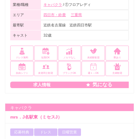
業種/職種
キャバクラ
/ ①フロアレディ
エリア
四日市・鈴鹿
三重県
最寄駅
近鉄名古屋線 近鉄四日市駅
キャスト
32歳
ドレス無料
短期OK
ノルマなし
未経験歓迎
寮あり
自由シフト
友達同士歓迎
ブランクOK
週１～OK
主婦歓迎
気になる
求人情報
キャバクラ
mrs．J名駅東（ミセスJ）
応募特典
ドレス
日曜営業