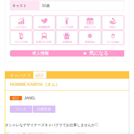
キャスト
32歳
ノルマなし
未経験歓迎
ノンアルOK
自由シフト
日払い
ブランクOK
終電上がりOK
主婦歓迎
髪型自由
ネイル自由
気になる
求人情報
キャバクラ
紹介
HOMME KARIYA（オム）
紹介
JANEL
ドレス
日曜営業
オシャレなデザイナーズキャバクラでお仕事しませんか♡