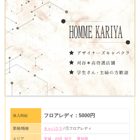
フロアレディ：5000円
体入時給
業種/職種
キャバクラ
/ ①フロアレディ
エリア
安城・刈谷･知立
愛知県