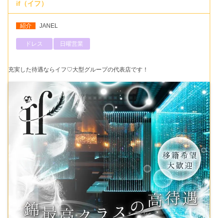
if（イフ）
紹介
JANEL
ドレス
日曜営業
充実した待遇ならイフ♡大型グループの代表店です！