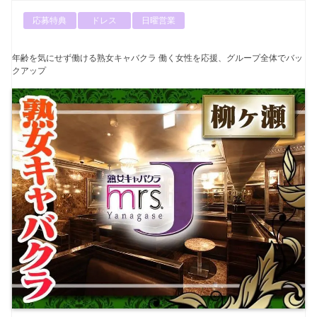
応募特典
ドレス
日曜営業
年齢を気にせず働ける熟女キャバクラ 働く女性を応援、グループ全体でバッ
クアップ