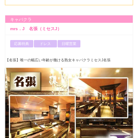
キャバクラ
mrs．J 名張（ミセスJ）
応募特典
ドレス
日曜営業
【名張】唯一の幅広い年齢が働ける熟女キャバクラミセスJ名張