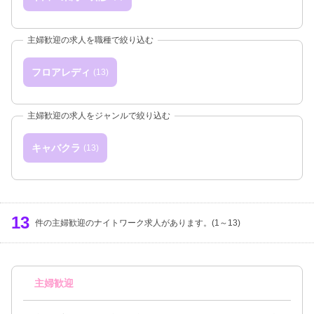
主婦歓迎の求人を職種で絞り込む
フロアレディ
(13)
主婦歓迎の求人をジャンルで絞り込む
キャバクラ
(13)
13
件の主婦歓迎のナイトワーク求人があります。(1～13)
主婦歓迎