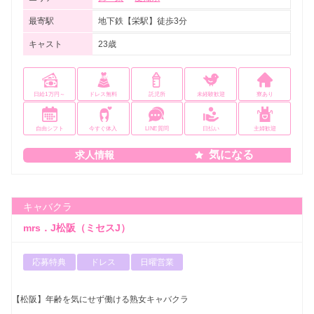
最寄駅
地下鉄【栄駅】徒歩3分
キャスト
23歳
日給1万円～
ドレス無料
託児所
未経験歓迎
寮あり
自由シフト
今すぐ体入
LINE質問
日払い
主婦歓迎
気になる
求人情報
キャバクラ
mrs．J松阪（ミセスJ）
応募特典
ドレス
日曜営業
【松阪】年齢を気にせず働ける熟女キャバクラ