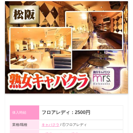
フロアレディ：2500円
体入時給
業種/職種
キャバクラ
/ ①フロアレディ