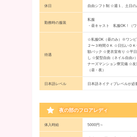
休日
自由シフト制 ☆週１、土日の
私服
勤務時の服装
・昼キャスト 私服OK！（
☆私服OK（昼のみ）※ワンピ
２〜３時間ＯＫ ☆日払いＯＫ
額バック ☆更衣室有り ☆平
待遇
し ☆髪型自由（ネイル自由♪
ナーズマンション寮完備 ☆友達
（昼・夜）
日本語レベル
日本語ネイティブレベルが必
夜の部のフロアレディ
体入時給
5000円～