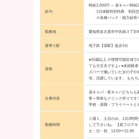
時給2,000円 ～
昼キャバ時給
給与
1日体験特別特典 初回交通
※各種バック・能力給有
勤務地
愛知県名古屋市中区錦３丁目4-
最寄り駅
地下鉄【栄駅】徒歩3分
●20歳以上 ※喫煙可能区域
ても大丈夫ですよ♪ ●未経験
資格
ズバーで働いていた女の子や
等、活躍しています。 もち
昼キャバ・夜キャバどちらも募
仕事内容
客＋簡単なドリンク作りです
学校・昼職・プライベートと
☆週１、土日のみ、1日3時間
勤務時間
して下さいね。 【昼フロアキャ
土・日・祝 13:00〜21:00