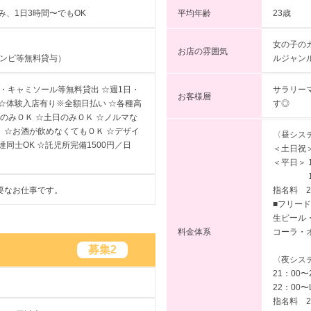
平均年齢
23歳
み、1日3時間〜でもOK
女の子の
お店の雰囲気
ルジャン
ワンピ等無料貸与）
サラリー
・キャミソール等無料貸出 ☆週1日・
お客様層
す◎
☆体験入店有り※全額日払い ☆各種高
日のみＯＫ ☆土日のみＯＫ ☆ノルマな
） ☆お酒が飲めなくてもＯＫ ☆デザイ
〈昼システム
同士OK ☆託児所完備1500円／日
＜土日祝＞
＜平日＞ 1
19：00
指名料 2
要なお仕事です。
■フリー
生ビール
料金体系
コーラ・
募集2
〈夜システム
21：00〜
22：00〜
指名料 2