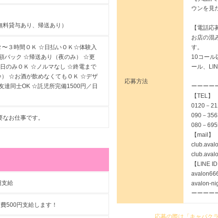
ウンを見
無料貸与あり、帰送あり）
【電話応
お店の混
す。
２〜３時間ＯＫ ☆日払いＯＫ☆体験入
10コー
額バック ☆帰送あり（夜のみ） ☆更
ール、L
土日のみＯＫ ☆ノルマなし ☆終電まで
♪） ☆お酒が飲めなくてもＯＫ ☆デザ
応募方法
ーーーー
達同士OK ☆託児所完備1500円／日
【TEL】
0120－2
090－35
要なお仕事です。
080－69
【mail】
club.ava
club.ava
【LINE I
avalon6
円支給
avalon-
ーーーー
費500円支給します！
応募の際は「キャバク