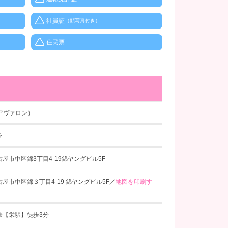
社員証
（顔写真付き）
住民票
n（アヴァロン）
ラ
屋市中区錦3丁目4-19錦ヤングビル5F
屋市中区錦３丁目4-19 錦ヤングビル5F／
地図を印刷す
鉄【栄駅】徒歩3分