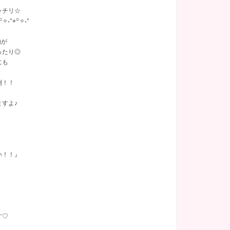
ッチリ☆
꙳✧˖°⌖꙳✧˖°
内が
ったり◎
にも
制！！
すよ♪
い！！』
す♡