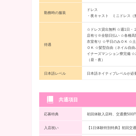
ドレス
勤務時の服装
・夜キャスト ミニドレス（
☆ドレス貸出無料 ☆週1日・
店有り※全額日払い ☆各種高
衣室有り ☆平日のみＯＫ ☆
待遇
ＯＫ ☆髪型自由（ネイル自由
イナーズマンション寮完備 ☆友
（昼・夜）
日本語レベル
日本語ネイティブレベルが必
共通項目
応募特典
初回体験入店時、交通費500
入店祝い
【1日体験特別特典】初回交通