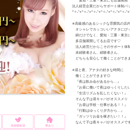
愛知・三重・東京にも店舗展開
法人経営企業だからサポート体制バ
꙳✧˖°⌖꙳✧˖°⌖꙳✧˖°⌖꙳✧˖°⌖꙳✧˖°⌖꙳✧˖°⌖
✯高級感のあるシックな雰囲気の店
オシャレでカッコいいアナタにぴ
錦だけでなく、愛知・三重・東京
多店舗展開してるお店です♡
法人経営だからこそのサポート体
未経験者さん、経験者さん、
どちらも安心して働くことができま
✯昼と夜、アナタの好きな時間に
働くことができます◎
『夜は飲み会があるから…』
『お昼に働いて夜はゆっくりした
『生活リズムを乱したくない！』
そんな子は昼キャバがオススメ☆
『お昼は学校・仕事がある！！』
『行動はゆっくり夕方から…』
『ガッツリお金を稼ぎたい！！』
なんて子は夜キャバがオススメで
未経験歓迎
寮あり