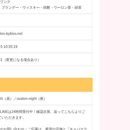
ドリンク
・ブランデー・ウィスキー・焼酎・ウーロン茶・緑茶
alon-byblos.net
5 10:35:19
10-31（変更になる場合あり）
660（昼）／avalon-night（夜）
LINEは24時間受付中！確認次第、追ってこちらよりご
ていただきます。
でのお問い合わせ・ご応募は、希望の店舗と『キャバクラ