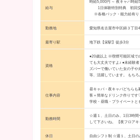
時給5,000円 ～
夜キャバ時給5
給与
1日体験特別特典 初回交通
※各種バック・能力給有り
勤務地
愛知県名古屋市中区錦３丁目4-
最寄り駅
地下鉄【栄駅】徒歩3分
●20歳以上 ※喫煙可能区域
ても大丈夫ですよ♪ ●未経験
資格
ズバーで働いていた女の子や
等、活躍しています。 もち
昼キャバ・夜キャバどちらも募
仕事内容
客＋簡単なドリンク作りです
学校・昼職・プライベートと
☆週１、土日のみ、1日3時間
勤務時間
して下さいね。 【夜フロアキャス
休日
自由シフト制 ☆週１、土日の