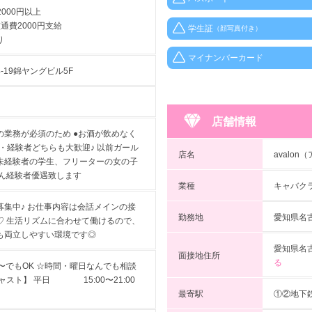
2000円以上
費2000円支給
学生証
（顔写真付き）
り
マイナンバーカード
19錦ヤングビル5F
店舗情報
での業務が必須のため ●お酒が飲めなく
者・経験者どちらも大歓迎♪ 以前ガール
店名
avalo
未経験者の学生、フリーターの女の子
ろん経験者優遇致します
業種
キャバク
集中♪ お仕事内容は会話メインの接
勤務地
愛知県名古
♡ 生活リズムに合わせて働けるので、
も両立しやすい環境です◎
愛知県名古
面接地住所
る
〜でもOK ☆時間・曜日なんでも相談
スト】 平日 15:00〜21:00
最寄駅
①②地下