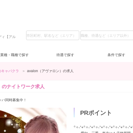
ディ【アル
業種・職種で探す
待遇で探す
条件で探す
のキャバクラ
avalon（アヴァロン）の求人
名駅・中村区
フロアレディ
LINE質問
服装自由
(4)
(20)
(2)
(28)
日給1万円～
深夜【22～5時】
(1)
(5)
日
夕
）の
ナイトワーク求人
一宮・稲沢
交通費支給
祝日営業
(25)
(1)
(3)
新人保証あり
10代
(10)
(5)
安
ノ
20
キャバ同時募集中！
経験者優遇
(9)
三重県
主婦歓迎
(7)
(13)
四
学
PRポイント
三重県その他
自由シフト
(17)
(2)
岐阜県
今すぐ体入
(1)
(2)
岐
週
꙳✧˖°⌖꙳✧˖°⌖꙳✧˖°⌖꙳✧˖°⌖꙳✧˖°⌖꙳✧˖°⌖
少人数のお店
(1)
寮あり
(12)
託