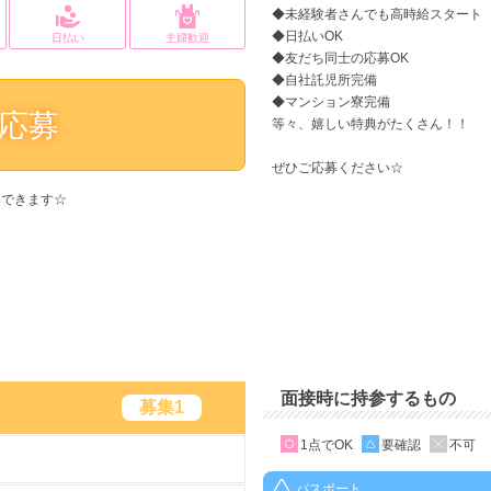
◆未経験者さんでも高時給スタート
◆日払いOK
日払い
主婦歓迎
◆友だち同士の応募OK
◆自社託児所完備
◆マンション寮完備
応募
等々、嬉しい特典がたくさん！！
ぜひご応募ください☆
募できます☆
面接時に持参するもの
募集1
1点でOK
要確認
不可
パスポート