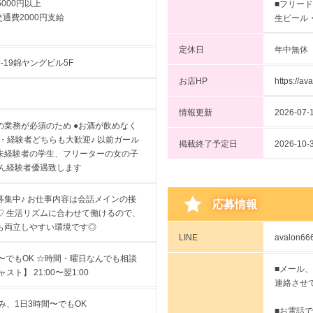
000円以上
■フリー
費2000円支給
生ビール
定休日
年中無休
19錦ヤングビル5F
お店HP
https://av
情報更新
2026-07-1
での業務が必須のため ●お酒が飲めなく
者・経験者どちらも大歓迎♪ 以前ガール
掲載終了予定日
2026-
未経験者の学生、フリーターの女の子
ろん経験者優遇致します
集中♪ お仕事内容は会話メインの接
応募情報
♡ 生活リズムに合わせて働けるので、
も両立しやすい環境です◎
LINE
avalon6
〜でもOK ☆時間・曜日なんでも相談
■メール、
ト】 21:00〜翌1:00
連絡させ
み、1日3時間〜でもOK
■お電話