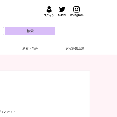
twitter
Instagram
ログイン
新着・急募
安定募集企業
払い
方・夜【17～22時】
(22)
(28)
大曽根・北区
ドレス無料
昼【12～17時】
(11)
(1)
(4)
城・刈谷･知立
ルマなし
代
(27)
(23)
(1)
半田・東海・知多
罰金なし
30代
(11)
(1)
(4)
日市・鈴鹿
生歓迎
(12)
(2)
津
ブランクOK
(1)
(12)
阜市
１～OK
(1)
(9)
短期OK
(8)
꙳✧˖°⌖꙳✧˖°
児所
(14)
ロッカー完備
(7)