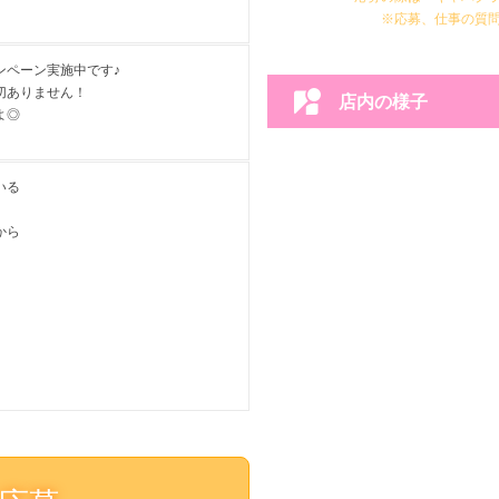
※応募、仕事の質
ンペーン実施中です♪
切ありません！
店内の様子
よ◎
いる
から