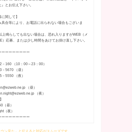
た』とお伝え下さい。
募に関して】
み具合等により、お電話に出られない場合もございま
ル以上鳴らしても出ない場合は、恐れ入りますがWEB（メ
INE）応募、または少し時間をあけてお掛け直し下さい。
ーーーーーーーーー
12－160 （10：00～23：00）
63－5670 （昼）
55－5550 （夜）
lon@ezweb.ne.jp （昼）
lon.night@ezweb.ne.jp （夜）
D】
660（昼）
night（夜）
ーーーーーーーーー
ラウン見た」と伝えると対応がスムーズです。