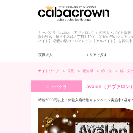
キャバクラ『avalon（アヴァロン）』の求人・バイト情報
愛知県名古屋市中区錦３丁目4-19で、①昼の部のフロアレ
バイト】 ②夜の部のフロアレディ【アルバイト】 を募集中
夜職求人
エリアで探す
ナイトワーク
東海
愛知県
錦・栄
錦・栄
愛知県
キャバクラ
ネイル自由
ドレス
(20)
(23)
(27)
(2)
錦・栄
ラウンジ
髪型自由
私服
(2)
(8)
(1)
(5)
avalon（アヴァロン
キャバクラ
ヘアメ無料
土曜営業
(28)
(1)
春日井・小牧
ヘアメ不要
日曜営業
(16)
(3)
(1)
時給5000円以上！体験入店特別キャンペーン実施中♪ 昼
客引きなし
40代
(9)
(1)
愛知県その他
未経験歓迎
50代
(1)
(26)
(2)
ノンアルOK
(12)
桑名
友達同士歓迎
(2)
(12)
終電上がりOK
(9)
高級店
(1)