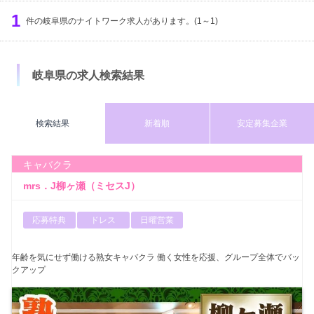
服装
出勤時間
定休日
1
募集年齢
件の岐阜県のナイトワーク求人があります。(1～1)
体入時給
検索する
円以上
岐阜県の求人検索結果
検索結果
新着順
安定募集企業
キャバクラ
mrs．J柳ヶ瀬（ミセスJ）
応募特典
ドレス
日曜営業
年齢を気にせず働ける熟女キャバクラ 働く女性を応援、グループ全体でバッ
クアップ