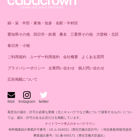
錦・栄
半田・東海・知多
名駅・中村区
愛知県その他
四日市・鈴鹿
桑名
三重県その他
大曽根・北区
春日井・小牧
ご利用規約
ユーザー利用規約
会社概要
よくある質問
プライバシーポリシー
企業問い合わせ
個人問い合わせ
広告掲載について
Mail
Instagram
twitter
風営法の届出・許可が必要な業種（主にキャバクラなど隣について接客するもの）につい
ては、届出・許可があるお店だけを掲載しています。
ナイトワーク求人のキャバクラウン
有料職業紹介事業許可番号：13-ユ-316021（厚生労働大臣許可）｜特定募集情報等提供
事業届出番号：51-募-000171（厚生労働大臣届出）