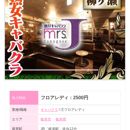
フロアレディ：2500円
体入時給
業種/職種
キャバクラ
/ ①フロアレディ
エリア
岐阜市
岐阜県
最寄駅
JR「岐阜駅」徒歩12分