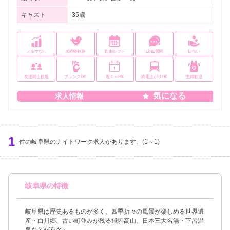
キャスト
35歳
ノルマなし
未経験歓迎
自由シフト
LINE質問
日払い
友達同士歓迎
ブランクOK
週１～OK
終電上がりOK
主婦歓迎
気になる
求人情報
1
件の岐阜県のナイトワーク求人があります。(1～1)
岐阜県の特徴
岐阜県は歴史あるものが多く、四季折々の風景が楽しめる世界遺
産・白川郷、古い町並みが残る飛騨高山、日本三大名湯・下呂温