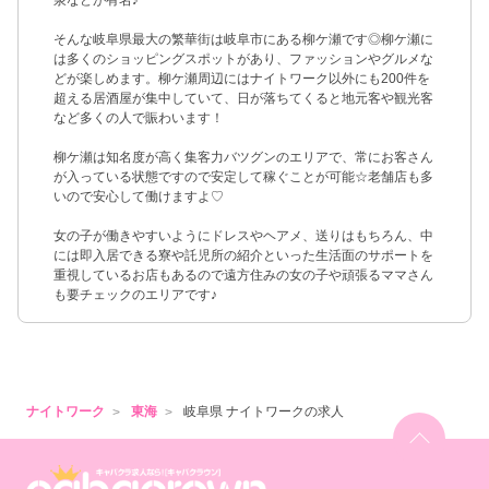
泉などが有名♪
そんな岐阜県最大の繁華街は岐阜市にある柳ケ瀬です◎柳ケ瀬に
は多くのショッピングスポットがあり、ファッションやグルメな
どが楽しめます。柳ケ瀬周辺にはナイトワーク以外にも200件を
超える居酒屋が集中していて、日が落ちてくると地元客や観光客
など多くの人で賑わいます！
柳ケ瀬は知名度が高く集客力バツグンのエリアで、常にお客さん
が入っている状態ですので安定して稼ぐことが可能☆老舗店も多
いので安心して働けますよ♡
女の子が働きやすいようにドレスやヘアメ、送りはもちろん、中
には即入居できる寮や託児所の紹介といった生活面のサポートを
重視しているお店もあるので遠方住みの女の子や頑張るママさん
も要チェックのエリアです♪
ナイトワーク
東海
岐阜県 ナイトワークの求人