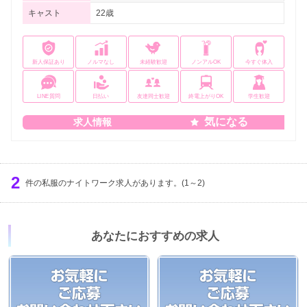
キャスト
22歳
新人保証あり
ノルマなし
未経験歓迎
ノンアルOK
今すぐ体入
LINE質問
日払い
友達同士歓迎
終電上がりOK
学生歓迎
気になる
求人情報
2
件の私服のナイトワーク求人があります。(1～2)
あなたにおすすめの求人