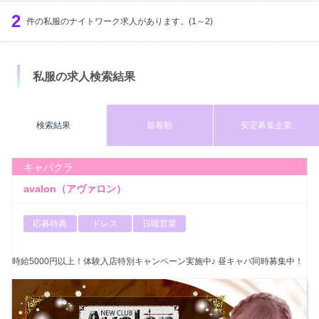
服装
出勤時間
定休日
2
募集年齢
件の私服のナイトワーク求人があります。(1～2)
体入時給
検索する
円以上
私服の求人検索結果
検索結果
新着順
安定募集企業
キャバクラ
avalon（アヴァロン）
応募特典
ドレス
日曜営業
時給5000円以上！体験入店特別キャンペーン実施中♪ 昼キャバ同時募集中！