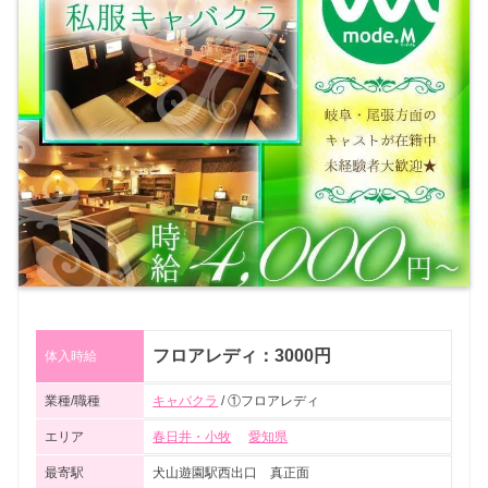
フロアレディ：3000円
体入時給
業種/職種
キャバクラ
/ ①フロアレディ
エリア
春日井・小牧
愛知県
最寄駅
犬山遊園駅西出口 真正面