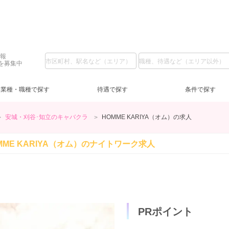
情報
を募集中
業種・職種で探す
待遇で探す
条件で探す
安城・刈谷･知立のキャバクラ
HOMME KARIYA（オム）の求人
名駅・中村区
フロアレディ
LINE質問
服装自由
(4)
(20)
(2)
(28)
日給1万円～
深夜【22～5時】
(1)
(5)
日
夕
MME KARIYA（オム）の
ナイトワーク求人
一宮・稲沢
交通費支給
祝日営業
(25)
(1)
(3)
新人保証あり
10代
(10)
(5)
安
ノ
20
経験者優遇
(9)
三重県
主婦歓迎
(7)
(13)
四
学
三重県その他
自由シフト
(17)
(2)
岐阜県
今すぐ体入
(1)
(2)
岐
週
PRポイント
少人数のお店
(1)
寮あり
(12)
託