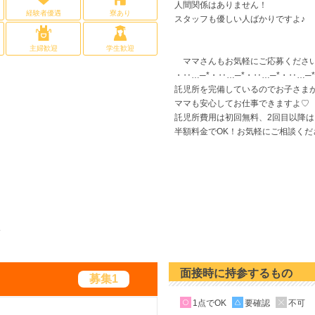
人間関係はありません！
経験者優遇
寮あり
スタッフも優しい人ばかりですよ♪
主婦歓迎
学生歓迎
ママさんもお気軽にご応募くださ
・‥…─*・‥…─*・‥…─*・‥…─*
託児所を完備しているのでお子さま
ママも安心してお仕事できますよ♡
託児所費用は初回無料、2回目以降は
半額料金でOK！お気軽にご相談くだ
報
面接時に持参するもの
募集1
1点でOK
要確認
不可