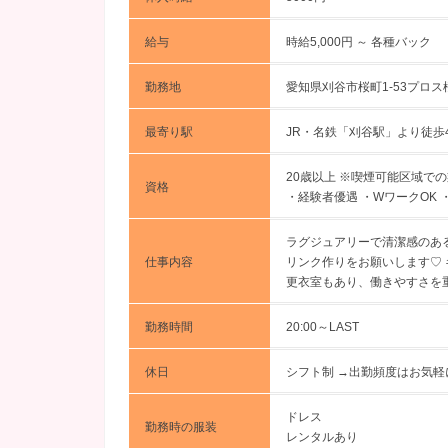
給与
時給5,000円 ～
各種バック
勤務地
愛知県刈谷市桜町1-53プロス桜
最寄り駅
JR・名鉄「刈谷駅」より徒歩
20歳以上 ※喫煙可能区域で
資格
・経験者優遇 ・WワークOK
ラグジュアリーで清潔感のあ
仕事内容
リンク作りをお願いします♡
更衣室もあり、働きやすさを
勤務時間
20:00～LAST
休日
シフト制 →出勤頻度はお気軽
ドレス
勤務時の服装
レンタルあり