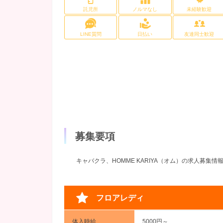
託児所
ノルマなし
未経験歓迎
LINE質問
日払い
友達同士歓迎
募集要項
キャバクラ、HOMME KARIYA（オム）の求人募集情
フロアレディ
体入時給
5000円～