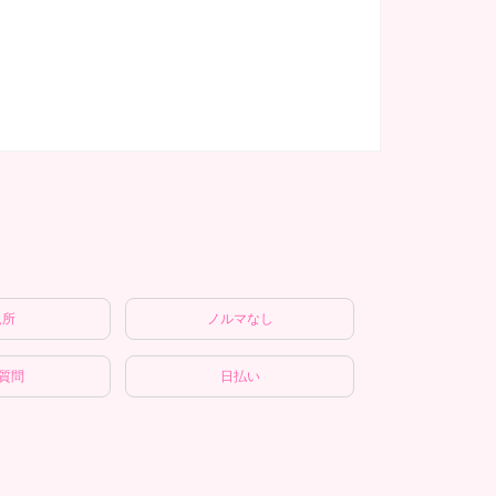
児所
ノルマなし
E質問
日払い