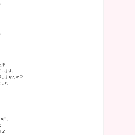
♡
♡
！
洗練
ています。
事しませんか♡
とした
月8日。
な
倒な