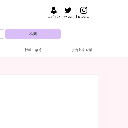
twitter
Instagram
ログイン
新着・急募
安定募集企業
払い
方・夜【17～22時】
(22)
(28)
大曽根・北区
ドレス無料
昼【12～17時】
(11)
(1)
(4)
城・刈谷･知立
ルマなし
代
(27)
(23)
(1)
半田・東海・知多
罰金なし
30代
(11)
(1)
(4)
日市・鈴鹿
生歓迎
(12)
(2)
津
ブランクOK
(1)
(12)
阜市
１～OK
(1)
(9)
短期OK
(8)
児所
(14)
ロッカー完備
(7)