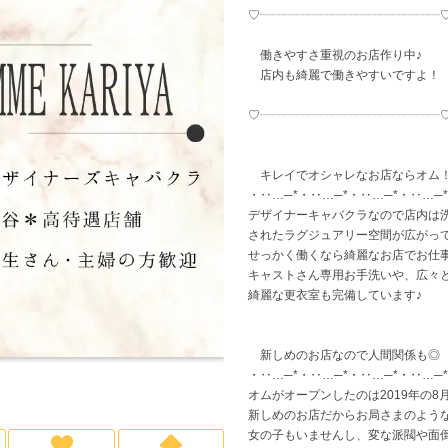
♡┈┈┈┈┈┈┈┈┈┈┈┈┈┈┈
働きやすさ重視のお店作り中♪
店内も綺麗で働きやすいですよ！
♡┈┈┈┈┈┈┈┈┈┈┈┈┈┈┈
キレイでオシャレなお店ならオム
・‥…─*・‥…─*・‥…─*・‥…─*
デザイナーキャバクラなので店内は
されたラグジュアリー空間が広がっ
せっかく働くなら綺麗なお店でお仕
キャストさん専用お手洗いや、広々
綺麗な更衣室も完備しています♪
新しめのお店なので人間関係も◎
・‥…─*・‥…─*・‥…─*・‥…─*
オムがオープンしたのは2019年の8
新しめのお店だからお局さまのよう
女の子もいませんし、変な派閥や面