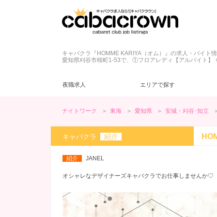
キャバクラ『HOMME KARIYA（オム）』の求人・バイト
愛知県刈谷市桜町1-53で、①フロアレディ【アルバイト】 
夜職求人
エリアで探す
ナイトワーク
東海
愛知県
安城・刈谷･知立
愛知県
キャバクラ
ネイル自由
ドレス
(20)
(23)
(27)
(2)
錦・栄
ラウンジ
髪型自由
私服
(2)
(8)
(1)
(5)
HO
キャバクラ
紹介
ヘアメ無料
土曜営業
(28)
(1)
春日井・小牧
ヘアメ不要
日曜営業
(16)
(3)
(1)
紹介
JANEL
客引きなし
40代
(9)
(1)
愛知県その他
未経験歓迎
50代
(1)
(26)
(2)
オシャレなデザイナーズキャバクラでお仕事しませんか♡
ノンアルOK
(12)
桑名
友達同士歓迎
(2)
(12)
終電上がりOK
(9)
高級店
(1)