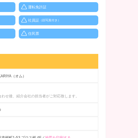
運転免許証
社員証
（顔写真付き）
住民票
KARIYA（オム）
合わせ後、紹介会社の担当者がご対応致します。
ラ
市桜町1-53 プロス桜 4F／
地図を印刷する