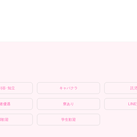
刈谷･知立
キャバクラ
託
者優遇
寮あり
LIN
婦歓迎
学生歓迎