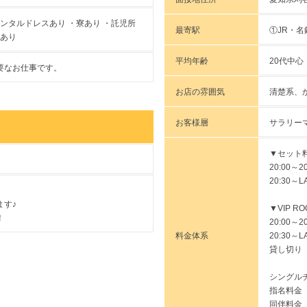
レンタルドレスあり ・寮あり ・託児所
最寄駅
①JR・
ケあり
平均年齢
20代中心
要なお仕事です。
お店の雰囲気
清楚系、
お客様層
サラリー
▼セット料
20:00～
20:30～
ます♪
▼VIP RO
！
20:00～
料金体系
20:30～
貸し切り 
シングル
指名料金
同伴料金