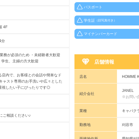
パスポート
学生証
（顔写真付き）
 4F
マイナンバーカード
4分
の業務が必須のため ・未経験者大歓迎
 ・学生、主婦の方大歓迎
店舗情報
る店内で、お客様との会話や簡単なド
店名
HOMME 
 キャスト専用のお手洗いや広々とした
重視したい子にぴったりです◎
JANEL
紹介会社
※お問い
業種
キャバク
にご相談ください♪
勤務地
刈谷市
面接地住所
愛知県刈谷