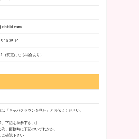
sj-nishiki.com/
5 10:35:19
10-31（変更になる場合あり）
歳は「キャバクラウンを見た」とお伝えください。
際、下記を持参下さい】
の為、面接時に下記のいずれかか。
てご確認下さい