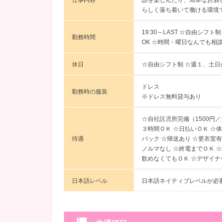
仕事内容
話を楽しんだり、簡単なお酒を
らしく落ち着いて働ける環境
19:30～LAST ☆自由シフ
勤務時間
OK ☆時間・曜日なんでも相
休日
☆自由シフト制 ☆週１、土日
ドレス
勤務時の服装
※ドレス無料貸与あり
☆自社託児所完備（1500円／
３時間ＯＫ ☆日払いＯＫ ☆
待遇
バック ☆帰送あり ☆更衣室有
ノルマなし ☆終電までＯＫ 
飲めなくてもＯＫ ☆デザイナ
日本語レベル
日本語ネイティブレベルが必