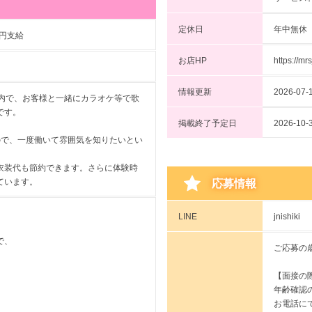
定休日
年中無休
0円支給
お店HP
https://mr
情報更新
2026-07-1
店内で、お客様と一緒にカラオケ等で歌
です。
掲載終了予定日
2026-
ので、一度働いて雰囲気を知りたいとい
衣装代も節約できます。さらに体験時
ています。
応募情報
LINE
jnishiki
で、
ご応募の
【面接の
年齢確認
お電話に