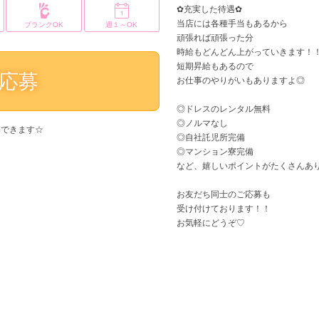
✿充実した待遇✿
当店には各種手当もあるから
ブランクOK
週１～OK
頑張れば頑張った分
時給もどんどん上がっていきます！
短期昇給もあるので
応募
お仕事のやりがいもありますよ◎
◎ドレスのレンタル無料
◎ノルマなし
募できます☆
◎自社託児所完備
◎マンション寮完備
など、嬉しいポイントがたくさんあ
お友だち同士のご応募も
受け付けております！！
お気軽にどうぞ♡