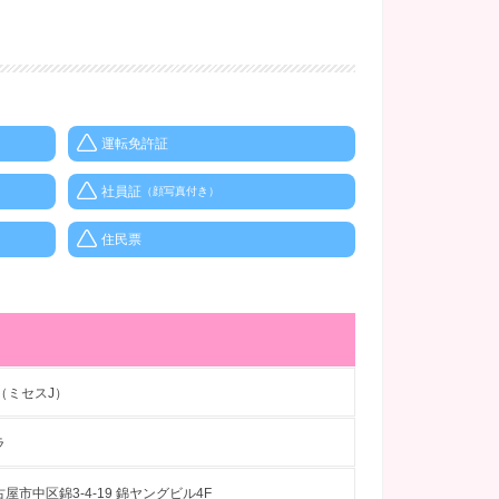
運転免許証
社員証
（顔写真付き）
住民票
錦（ミセスJ）
ラ
屋市中区錦3-4-19 錦ヤングビル4F