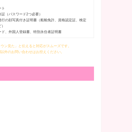
ート
許証（パスワード2つ必要）
発行の顔写真付き証明書（船舶免許、資格認定証、検定
ど）
ード、外国人登録書、特別永住者証明書
ラウン見た」と伝えると対応がスムーズです。
問以外のお問い合わせはお控えください。