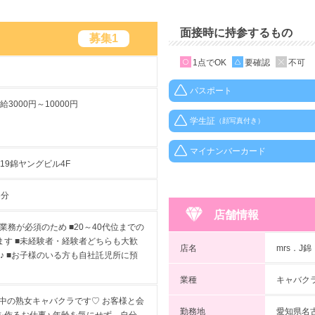
面接時に持参するもの
募集1
1点でOK
要確認
不可
パスポート
3000円～10000円
学生証
（顔写真付き）
マイナンバーカード
19錦ヤングビル4F
3分
店舗情報
業務が必須のため ■20～40代位までの
す ■未経験者・経験者どちらも大歓
店名
mrs．J
♪ ■お子様のいる方も自社託児所に預
業種
キャバク
躍中の熟女キャバクラです♡ お客様と会
勤務地
愛知県名古