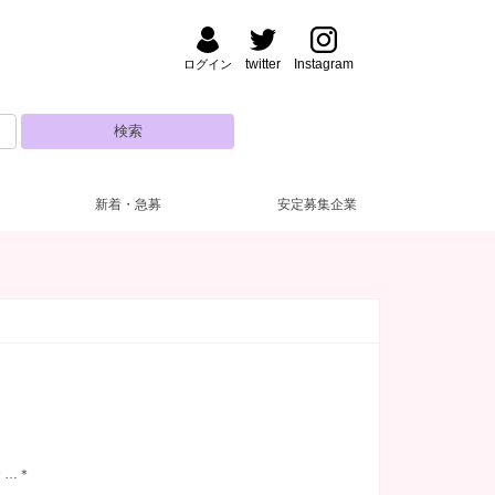
twitter
Instagram
ログイン
新着・急募
安定募集企業
払い
方・夜【17～22時】
(22)
(28)
大曽根・北区
ドレス無料
昼【12～17時】
(11)
(1)
(4)
城・刈谷･知立
ルマなし
代
(27)
(23)
(1)
半田・東海・知多
罰金なし
30代
(11)
(1)
(4)
日市・鈴鹿
生歓迎
(12)
(2)
津
ブランクOK
(1)
(12)
阜市
１～OK
(1)
(9)
短期OK
(8)
＊…＊
児所
(14)
ロッカー完備
(7)