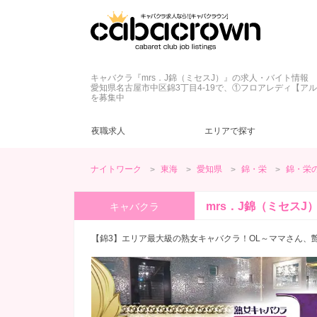
キャバクラ『mrs．J錦（ミセスJ）』の求人・バイト情報
愛知県名古屋市中区錦3丁目4-19で、①フロアレディ【ア
を募集中
夜職求人
エリアで探す
ナイトワーク
東海
愛知県
錦・栄
錦・栄
愛知県
キャバクラ
ネイル自由
ドレス
(20)
(23)
(27)
(2)
錦・栄
ラウンジ
髪型自由
私服
(2)
(8)
(1)
(5)
mrs．J錦（ミセスJ
キャバクラ
ヘアメ無料
土曜営業
(28)
(1)
春日井・小牧
ヘアメ不要
日曜営業
(16)
(3)
(1)
【錦3】エリア最大級の熟女キャバクラ！OL～ママさん、
客引きなし
40代
(9)
(1)
愛知県その他
未経験歓迎
50代
(1)
(26)
(2)
ノンアルOK
(12)
桑名
友達同士歓迎
(2)
(12)
終電上がりOK
(9)
高級店
(1)