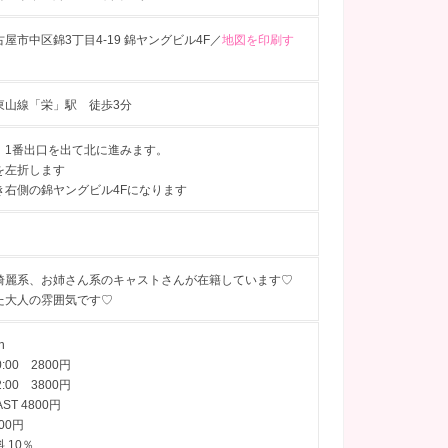
屋市中区錦3丁目4-19 錦ヤングビル4F／
地図を印刷す
東山線「栄」駅 徒歩3分
］1番出口を出て北に進みます。
を左折します
き右側の錦ヤングビル4Fになります
綺麗系、お姉さん系のキャストさんが在籍しています♡
た大人の雰囲気です♡
n
0:00 2800円
2:00 3800円
AST 4800円
00円
 10％