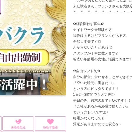
80坪を誇るゆったり広々した店内
未経験者さん、ブランクさんも大歓迎
＊…＊…＊…＊…＊…＊…＊…＊…
✿経験問わず募集✿
ナイトワーク未経験の方、
経験はあるけどブランクがある方、
全然大丈夫です◎
わからないことがあれば
スタッフが丁寧に教えます☆
幅広い年齢層の女性が活躍できます♪
✿自由シフト制✿
自分の都合に合わせることができる
『空いた時間に働きたい』
という方にピッタリです！！
1日2～3時間でも大丈夫◎
平日のみ、週末のみでもOKです！！
『会社があるから終電で帰りたい』
という方もOKですよ♪
終電がなくなっても
帰送がありますのでご安心を♪
未経験歓迎
経験者優遇