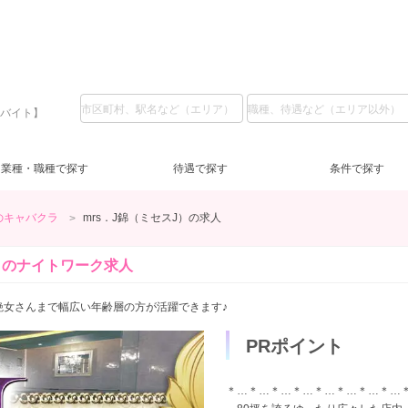
ルバイト】
業種・職種で探す
待遇で探す
条件で探す
のキャバクラ
mrs．J錦（ミセスJ）の求人
名駅・中村区
フロアレディ
LINE質問
服装自由
(4)
(20)
(2)
(28)
日給1万円～
深夜【22～5時】
(1)
(5)
日
夕
）の
ナイトワーク求人
一宮・稲沢
交通費支給
祝日営業
(25)
(1)
(3)
新人保証あり
10代
(10)
(5)
安
ノ
20
艶女さんまで幅広い年齢層の方が活躍できます♪
経験者優遇
(9)
三重県
主婦歓迎
(7)
(13)
四
学
PRポイント
三重県その他
自由シフト
(17)
(2)
岐阜県
今すぐ体入
(1)
(2)
岐
週
＊…＊…＊…＊…＊…＊…＊…＊…
少人数のお店
(1)
寮あり
(12)
託