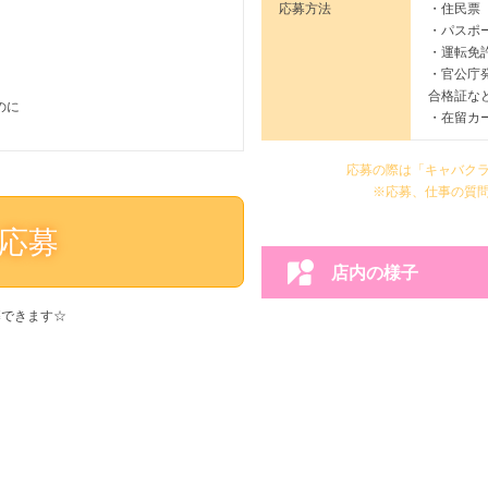
応募方法
・住民票
・パスポ
・運転免
・官公庁
合格証な
のに
・在留カ
応募の際は「キャバク
※応募、仕事の質
応募
店内の様子
募できます☆