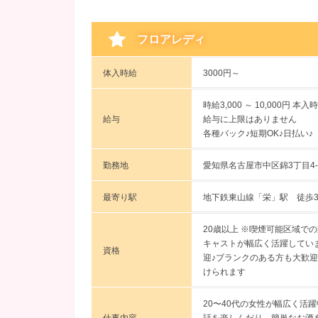
フロアレディ
体入時給
3000円～
時給3,000 ～ 10,000円
本入時給
給与
給与に上限はありません
各種バック♪短期OK♪日払い♪
勤務地
愛知県名古屋市中区錦3丁目4-
最寄り駅
地下鉄東山線「栄」駅 徒歩
20歳以上 ※喫煙可能区域での
キャストが幅広く活躍していま
資格
迎♪ブランクのある方も大歓迎
けられます
20〜40代の女性が幅広く活