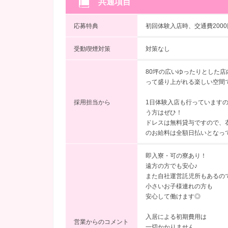
共通項目
応募特典
初回体験入店時、交通費200
受動喫煙対策
対策なし
80坪の広いゆったりとした
って盛り上がれる楽しい空間
採用担当から
1日体験入店も行っています
う方はぜひ！
ドレスは無料貸与ですので、
のお給料は全額日払いとなっ
即入寮・可の寮あり！
遠方の方でも安心♪
また自社運営託児所もあるの
小さいお子様連れの方も
安心して働けます◎
入居による初期費用は
営業からのコメント
一切かかりません。