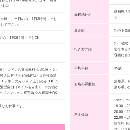
作るお仕事♪ 年齢を気にせず、自分
です◎
愛知県名古
面接地住所
る
ト制 ☆週１、土日のみ、1日3時間～でも
談して下さい。
最寄駅
①地下鉄
のみ、1日3時間～でもOK
①［栄駅
行き方詳細
②３本目
③西に歩
平均年齢
35歳
日） ☆ドレス貸出無料 ☆週1日・２～
体験入店有り※全額日払い ☆各種高額
清楚系、
り ☆平日のみＯＫ ☆土日のみＯＫ ☆
お店の雰囲気
落ち着い
☆髪型自由（ネイルも自由♪） ☆お酒が
ーズマンション寮完備 ☆友達同士OK
1set 50mi
19:30～2
要なお仕事です。
20:00～2
料金体系
22:00～L
指名料 10
サービス料