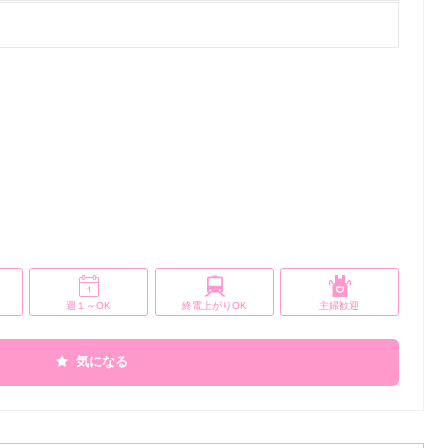
週１～OK
終電上がりOK
主婦歓迎
気になる