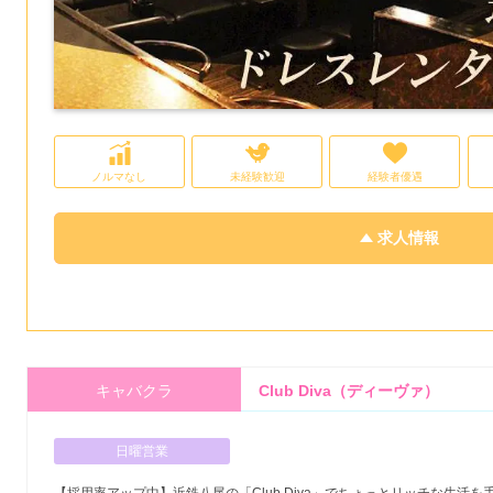
ノルマなし
未経験歓迎
経験者優遇
求人情報
キャバクラ
Club Diva（ディーヴァ）
日曜営業
【採用率アップ中】近鉄八尾の「Club Diva」でちょっとリッチな生活を