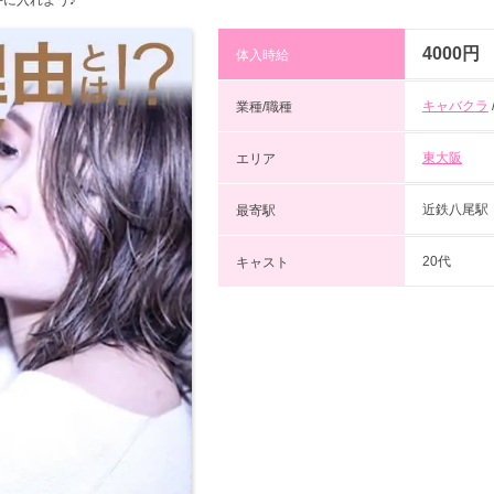
4000円
体入時給
キャバクラ
業種/職種
東大阪
エリア
近鉄八尾駅
最寄駅
20代
キャスト