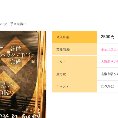
バック・手当完備♡
2500円
体入時給
キャバクラ
業種/職種
大阪府その
エリア
高槻市駅か
最寄駅
20代半ば
キャスト