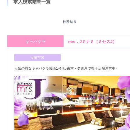
求人検索結果一覧
検索結果
キャバクラ
mrs．Jミナミ（ミセスJ）
日曜営業
人気の熟女キャバクラ関西1号店♪東京・名古屋で数十店舗運営中♪