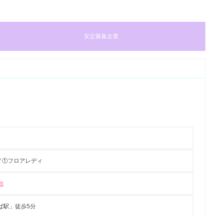
安定募集企業
/ ①フロアレディ
他
ば駅」徒歩5分