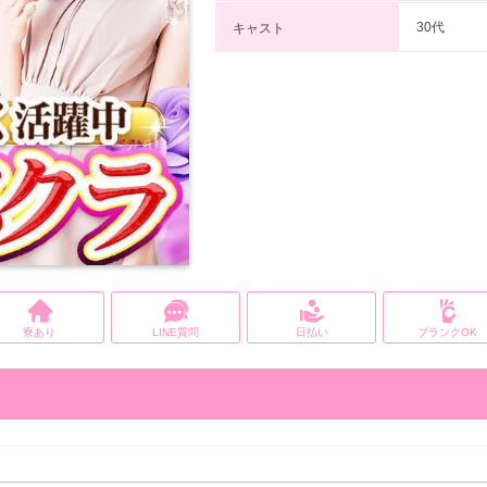
30代
キャスト
寮あり
LINE質問
日払い
ブランクOK