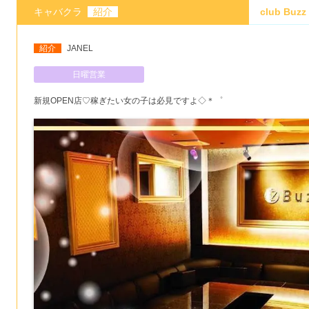
キャバクラ
紹介
club Bu
紹介
JANEL
日曜営業
新規OPEN店♡稼ぎたい女の子は必見ですよ◇＊゜