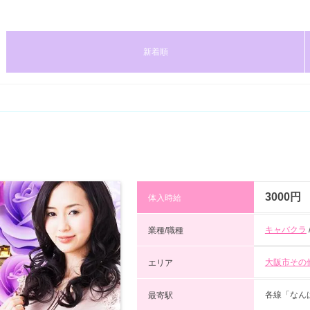
新着順
3000円
体入時給
キャバクラ
業種/職種
大阪市その
エリア
各線「なん
最寄駅