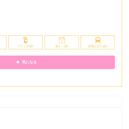
ブランクOK
週１～OK
終電上がりOK
気になる