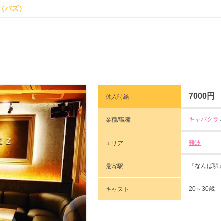
zz（バズ）
7000円
体入時給
キャバクラ
業種/職種
難波
エリア
『なんば駅
最寄駅
20～30歳
キャスト