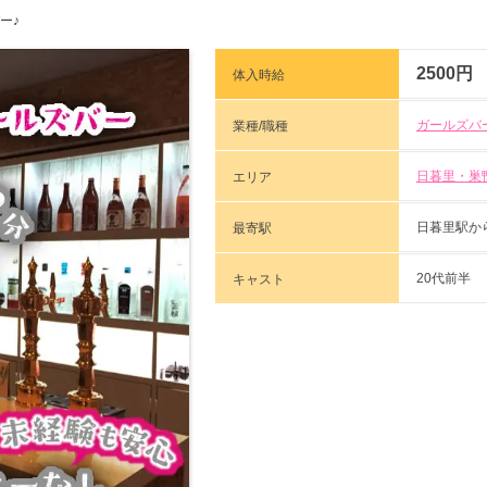
ー♪
2500円
体入時給
ガールズバ
業種/職種
日暮里・巣
エリア
日暮里駅か
最寄駅
20代前半
キャスト