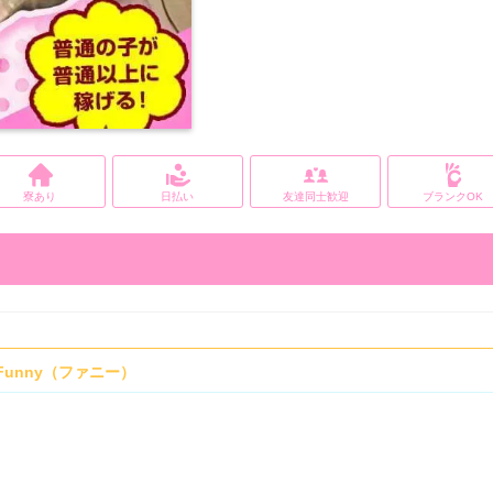
寮あり
日払い
友達同士歓迎
ブランクOK
ar Funny（ファニー）