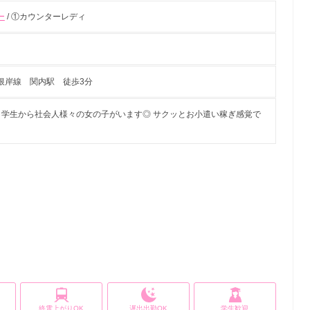
ー
/ ①カウンターレディ
根岸線 関内駅 徒歩3分
5歳 学生から社会人様々の女の子がいます◎ サクッとお小遣い稼ぎ感覚で
終電上がりOK
遅出出勤OK
学生歓迎