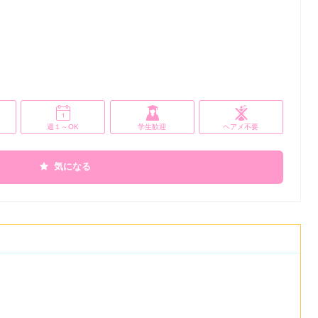
週１～OK
学生歓迎
ヘアメ不要
気になる