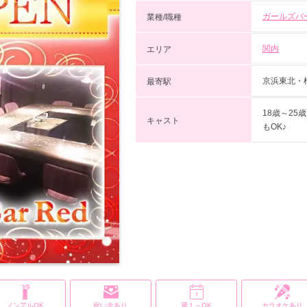
ガールズバ
業種/職種
関内
エリア
京浜東北・
最寄駅
18歳～2
キャスト
もOK♪
ノンアルOK
祝い金あり
週１～OK
カラオケあり