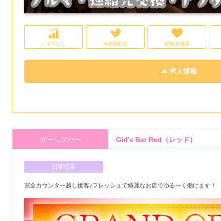
ノルマなし
未経験歓迎
経験者優遇
求人情報
ガールズバー
Girl’s Bar Red（レッド）
日曜営業
完全カウンター越し接客♪フレッシュで綺麗なお店でゆるーく働けます！