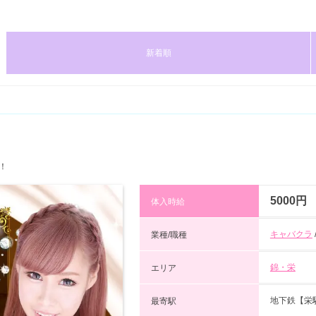
新着順
！
5000円
体入時給
キャバクラ
業種/職種
錦・栄
エリア
地下鉄【栄
最寄駅