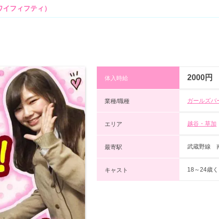
ーワイフィフティ）
2000円
体入時給
ガールズバ
業種/職種
越谷・草加
エリア
武蔵野線 
最寄駅
18～24歳
キャスト