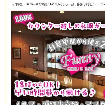
☆日暮里＊18:00～勤務可能☆100%カウンター越し接客の私服ガールズバ