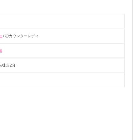
ー
/ ①カウンターレディ
鴨
ら徒歩2分