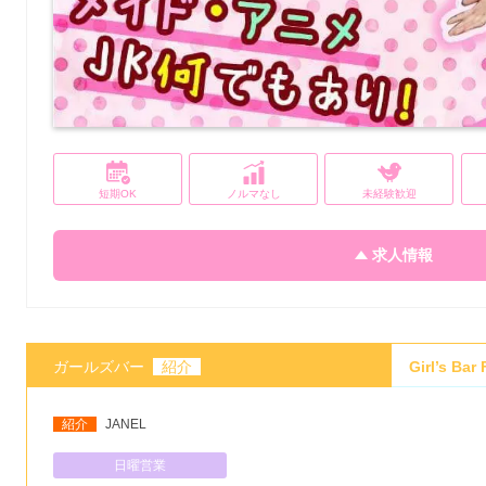
短期OK
ノルマなし
未経験歓迎
求人情報
ガールズバー
紹介
Girl’s B
紹介
JANEL
日曜営業