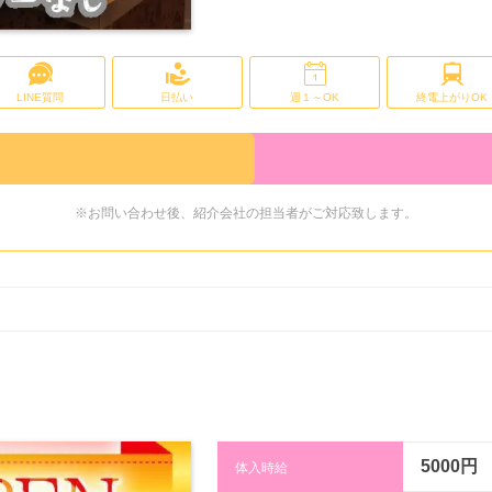
LINE質問
日払い
週１～OK
終電上がりOK
※お問い合わせ後、紹介会社の担当者がご対応致します。
5000円
体入時給