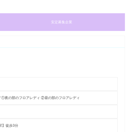
安定募集企業
/ ①夜の部のフロアレディ ②昼の部のフロアレディ
駅】徒歩3分