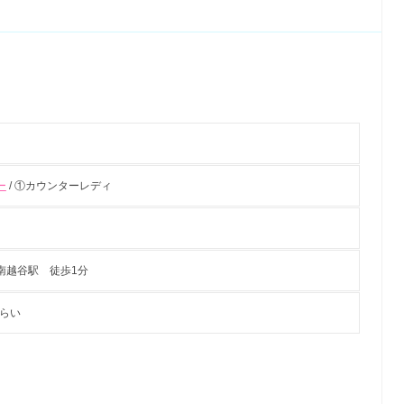
ー
/ ①カウンターレディ
南越谷駅 徒歩1分
くらい