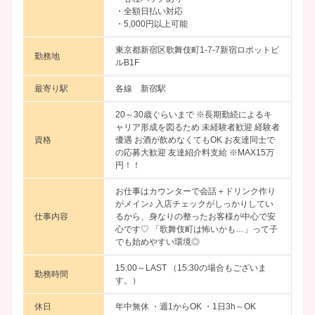
・全額日払い対応
・5,000円以上可能
東京都新宿区歌舞伎町1-7-7新宿ロボットビ
勤務地
ルB1F
最寄り駅
各線 新宿駅
20～30歳ぐらいまで ※長期勤続によるキ
ャリア形成を図るため 未経験者歓迎 経験者
資格
優遇 お酒が飲めなくてもOK お友達同士で
の応募大歓迎 友達紹介料支給 ※MAX15万
円！！
お仕事はカウンターで会話＋ドリンク作り
がメイン♪ 入店チェックがしっかりしてい
仕事内容
るから、身なりの整ったお客様が中心で安
心です♡ 「歌舞伎町は怖いかも…」って子
でも始めやすい環境◎
15:00～LAST （15:30の場合もございま
勤務時間
す。）
休日
年中無休 ・週1からOK ・1日3h～OK