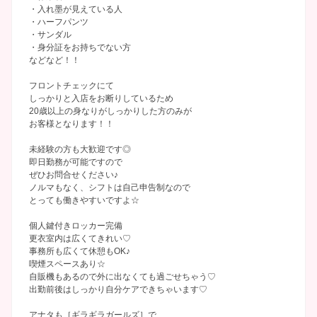
・入れ墨が見えている人
・ハーフパンツ
・サンダル
・身分証をお持ちでない方
などなど！！
フロントチェックにて
しっかりと入店をお断りしているため
20歳以上の身なりがしっかりした方のみが
お客様となります！！
未経験の方も大歓迎です◎
即日勤務が可能ですので
ぜひお問合せください♪
ノルマもなく、シフトは自己申告制なので
とっても働きやすいですよ☆
個人鍵付きロッカー完備
更衣室内は広くてきれい♡
事務所も広くて休憩もOK♪
喫煙スペースあり☆
自販機もあるので外に出なくても過ごせちゃう♡
出勤前後はしっかり自分ケアできちゃいます♡
アナタも［ギラギラガールズ］で