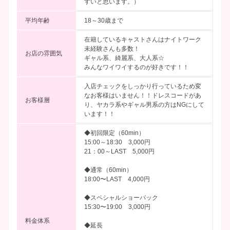
すいと思います。）
平均年齢
18～30歳まで
在籍しているキャストさんはナイトワーク
未経験さんも多数！
お店の雰囲気
ギャル系、綺麗系、大人系☆
みんなワイワイするのが好きです！！
入店チェックをしっかり行っているため変
なお客様はいません！！ドレスコードがあ
お客様層
り、ヤカラ系やギャル男系の方はNGにして
います！！
◆初回限定（60min）
15:00～18:30 3,000円
21：00～LAST 5,000円
◆通常（60min）
18:00〜LAST 4,000円
◆スペシャルショーパック
15:30〜19:00 3,000円
料金体系
◆延長