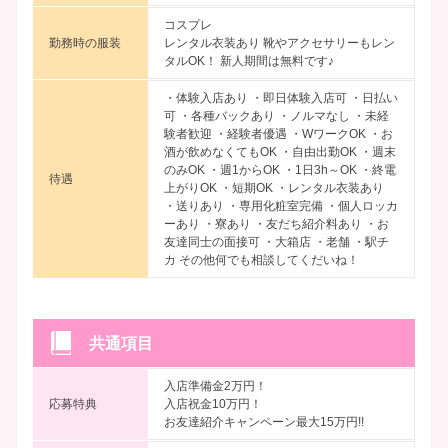
コスプレ
勤務時の服装
レンタル衣装あり 靴やアクセサリーもレン
タルOK！ 新人期間は無料です♪
・体験入店あり ・即日体験入店可 ・日払い
可 ・各種バックあり ・ノルマなし ・未経
験者歓迎 ・経験者優遇 ・WワークOK ・お
酒が飲めなくてもOK ・自由出勤OK ・週末
のみOK ・週1からOK ・1日3h～OK ・終電
待遇
上がりOK ・短期OK ・レンタル衣装あり
・送りあり ・専用化粧室完備 ・個人ロッカ
ーあり ・寮あり ・友だち紹介料あり ・お
友達同士の面接可 ・大箱店 ・老舗 ・駅チ
カ その他何でも相談してくだいね！
共通項目
入店準備金2万円！
応募特典
入店祝金10万円！
お友達紹介キャンペーン最大15万円!!