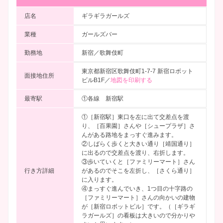
店名
ギラギラガールズ
業種
ガールズバー
勤務地
新宿／歌舞伎町
東京都新宿区歌舞伎町1-7-7 新宿ロボット
面接地住所
ビルB1F／
地図を印刷する
最寄駅
①各線 新宿駅
①［新宿駅］東口を左に出て交差点を渡
り、［百果園］さんや［シュープラザ］さ
んがある路地をまっすぐ進みます。
②しばらく歩くと大きい通り［靖国通り］
に出るので交差点を渡り、右折します。
③歩いていくと［ファミリーマート］さん
行き方詳細
があるのでそこを左折し、［さくら通り］
に入ります。
④まっすぐ進んでいき、1つ目の十字路の
［ファミリーマート］さんの向かいの建物
が［新宿ロボットビル］です。（［ギラギ
ラガールズ］の看板は大きいので分かりや