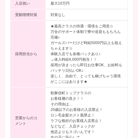
入店祝い
最大10万円
受動喫煙対策
対策なし
★最高クラスの待遇・環境をご用意☆
万全のサポート体制で寮や送迎ももちろん
完備♪
ガールズバーだけど時給5000円以上も狙え
ちゃえます☆
採用担当から
体験入店でも各種バックあり♪
→体入時給6,000円相当！！
採用が決まったら即日お仕事OK、お給料も
バッチリ日払いOK♪
楽しく、自由で、とっても稼げちゃう環境
がここにはあります★
歌舞伎町トップクラスの
お客様層の良さ！！
その理由は…
20歳以下のお客様の入店禁止！
ロン毛金髪ホスト風禁止！
営業からのコ
ラフな格好のお客様入店禁止！
メント
などなど、入店チェックが
他店よりもスゴいんです！
女の子に安心して