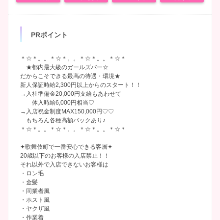
PRポイント
＊☆＊。。＊☆＊。。＊☆＊。。＊☆＊
★都内最大級のガールズバー☆
だからこそできる最高の待遇・環境★
新人保証時給2,300円以上からのスタート！！
→入社準備金20,000円支給もあわせて
体入時給6,000円相当♡
→入店祝金制度MAX150,000円♡♡
もちろん各種高額バックあり♪
＊☆＊。。＊☆＊。。＊☆＊。。＊☆＊
✦歌舞伎町で一番安心できる客層✦
20歳以下のお客様の入店禁止！！
それ以外で入店できないお客様は
・ロン毛
・金髪
・同業者風
・ホスト風
・ヤクザ風
・作業着