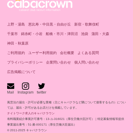
上野・湯島
恵比寿・中目黒・自由が丘
新宿・歌舞伎町
千葉市
錦糸町・小岩
船橋・市川・津田沼
池袋
蒲田・大森
神田・秋葉原
ご利用規約
ユーザー利用規約
会社概要
よくある質問
プライバシーポリシー
企業問い合わせ
個人問い合わせ
広告掲載について
Mail
Instagram
twitter
風営法の届出・許可が必要な業種（主にキャバクラなど隣について接客するもの）につい
ては、届出・許可があるお店だけを掲載しています。
ナイトワーク求人のキャバクラウン
有料職業紹介事業許可番号：13-ユ-316021（厚生労働大臣許可）｜特定募集情報等提供
事業届出番号：51-募-000171（厚生労働大臣届出）
© 2011-2025 キャバクラウン