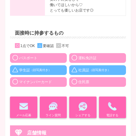
働いてほしいから♡
とっても優しいお店です◎
面接時に持参するもの
1点でOK
要確認
不可
パスポート
運転免許証
学生証
社員証
（顔写真付き）
（顔写真付き）
マイナンバーカード
住民票
メール応募
ライン質問
シェアする
電話する
店舗情報