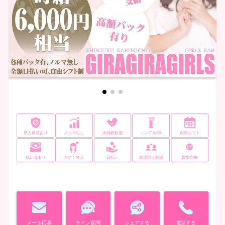
新人保証あり
ノルマなし
未経験歓迎
ノンアルOK
自由シフト
祝い金あり
今すぐ体入
日払い
友達同士歓迎
髪型自由
メール応募
ライン質問
シェアする
電話する