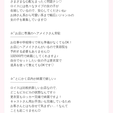
さまざまな心配もまったく問題ナシ♡
ロイスには色々なタイプの女の子が
在籍しているので、安心してくださいね♪
お姉さん系から可愛い系まで幅広いジャンルの
女の子を募集しています◎
✰:ﾟお店に専属のヘアメイクさん常駐
¨¨¨¨¨¨¨¨¨¨¨¨¨¨¨¨¨¨¨¨¨¨¨¨¨¨¨
お仕事や学校帰りで何も準備がなくてもOK！
お店にヘアメイクさんがいるので美容院を
予約する必要もありません◎
1回500円で綺麗にしてくれますよ♪
自分でセットしたい女の子は更衣室で
道具を使って整えてもOKです♡
✰:ﾟとにかく店内が綺麗で嬉しい♪
¨¨¨¨¨¨¨¨¨¨¨¨¨¨¨¨¨¨¨¨¨¨¨¨¨¨¨
ロイスは比較的新しいお店なので、
どこもピカピカの状態なんです☆
更衣室もロッカー完備で綺麗ですよ！
キャストさん用お手洗いも完備しているため
お客さんとはち合せて気まずい…！なんて
ことも起こりません◎