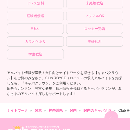
ドレス無料
未経験歓迎
経験者優遇
ノンアルOK
日払い
ロッカー完備
カラオケあり
主婦歓迎
学生歓迎
アルバイト情報が満載！女性向けナイトワークを探せる【キャバクラウ
ン】をご覧のみなさま。Club ROYCE（ロイス）の求人アルバイトをお探
しなら、『キャバクラウン』をご利用ください。
応募もカンタン、豊富な募集・採用情報を掲載するキャバクラウンが、み
なさまのアルバイト探しをサポートします！
ナイトワーク
関東
神奈川県
関内
関内のキャバクラ
Club