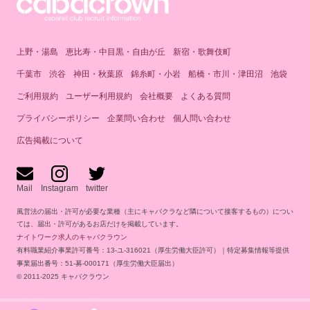
上野・湯島
恵比寿・中目黒・自由が丘
新宿・歌舞伎町
千葉市
渋谷
神田・秋葉原
錦糸町・小岩
船橋・市川・津田沼
池袋
ご利用規約
ユーザー利用規約
会社概要
よくある質問
プライバシーポリシー
企業問い合わせ
個人問い合わせ
広告掲載について
Mail
Instagram
twitter
風営法の届出・許可が必要な業種（主にキャバクラなど隣について接客するもの）につい
ては、届出・許可があるお店だけを掲載しています。
ナイトワーク求人のキャバクラウン
有料職業紹介事業許可番号：13-ユ-316021（厚生労働大臣許可）｜特定募集情報等提供
事業届出番号：51-募-000171（厚生労働大臣届出）
© 2011-2025 キャバクラウン