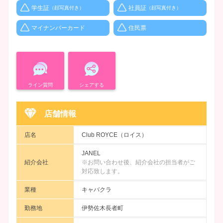
学生証
社員証
（顔写真付き）
（顔写真付き）
マイナンバーカード
住民票
ライン質問
シェアする
店舗情報
店名
Club ROYCE（ロイス）
JANEL
紹介会社
※お問い合わせ後、紹介会社の担当者がご
対応致します。
業種
キャバクラ
勤務地
伊勢佐木長者町