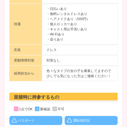
・日払いあり
・無料レンタルドレスあり
・ヘアメイクあり（500円）
待遇
・個人ロッカーあり
・キャスト用お手洗いあり
・Wi-Fiあり
・送りあり
衣装
ドレス
受動喫煙対策
対策なし
色々なタイプの女の子を募集してますので
採用担当から
少しでも気になった方はご連絡ください！
面接時に持参するもの
1点でOK
要確認
不可
パスポート
運転免許証