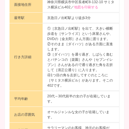
神奈川県横浜市中区長者町8-132-10 サミタ
面接地住所
ス横浜ビル402／
地図を印刷する
最寄駅
京急日ノ出町駅より徒歩3分
①［京急日ノ出町駅］を出て、大きい横断
歩道を［サンライズ］という床屋さんや、
DVDの［金太郎］さん方面に渡ります。
②そのまま［ダイハツ］がある方面に直進
します。
③［ダイハツ］を通り過ぎ、しばらく進む
行き方詳細
とパチンコの［楽園］さんや［セブンイレ
ブン］さんがあるので通り過ぎた角を左折
して［清正公通り］に入ります。
④1つ目の角を左折してすぐのところに
［サミタス横浜ビル］があります。そこの
402です。
20代～30代前半の女の子が在籍していま
平均年齢
す。
オールジャンルな女の子が在籍していま
お店の雰囲気
す。
サラリーマンのお客様、地元のお客様が