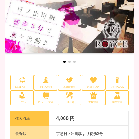
日給1万円～
ドレス無料
未経験歓迎
経験者優遇
ノンアルOK
日払い
ロッカー完備
カラオケあり
主婦歓迎
学生歓迎
4,000 円
体入時給
最寄駅
京急日ノ出町駅より徒歩3分