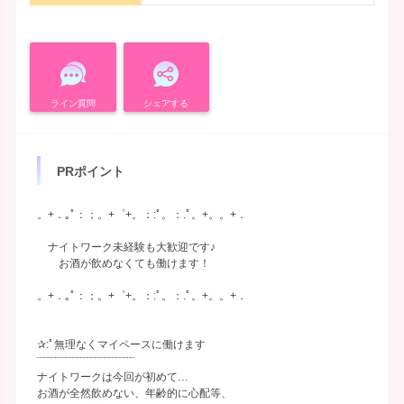
ライン質問
シェアする
PRポイント
。+．｡ﾟ：；。+゜+。：:ﾟ。：.ﾟ。+。。+．
ナイトワーク未経験も大歓迎です♪
お酒が飲めなくても働けます！
。+．｡ﾟ：；。+゜+。：:ﾟ。：.ﾟ。+。。+．
✰:ﾟ無理なくマイペースに働けます
¨¨¨¨¨¨¨¨¨¨¨¨¨¨¨¨¨¨¨¨¨¨¨¨¨¨¨
ナイトワークは今回が初めて…
お酒が全然飲めない、年齢的に心配等、