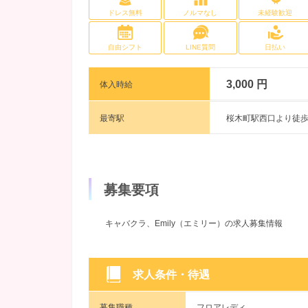
ドレス無料
ノルマなし
未経験歓迎
自由シフト
LINE質問
日払い
3,000 円
体入時給
最寄駅
桜木町駅西口より徒歩
募集要項
キャバクラ、Emily（エミリー）の求人募集情報
求人条件・待遇
募集職種
フロアレディ