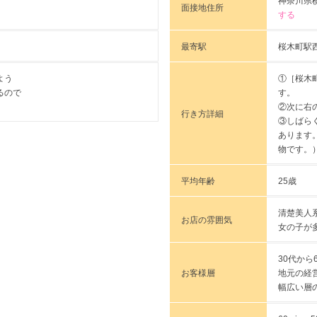
神奈川県横
面接地住所
する
最寄駅
桜木町駅
①［桜木
よう
す。
るので
②次に右
行き方詳細
③しばら
あります
物です。
平均年齢
25歳
清楚美人
お店の雰囲気
女の子が
30代か
お客様層
地元の経
幅広い層