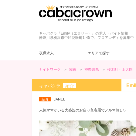
キャバクラ『Emily（エミリー）』の求人・バイト情報
神奈川県横浜市中区花咲町1-45で、フロアレディを募集中
夜職求人
エリアで探す
ナイトワーク
関東
神奈川県
桜木町・上大岡
東京都
キャバクラ
ネイル自由
ドレス
(42)
(43)
(45)
(6)
新宿・歌舞伎町
クラブ
髪型自由
制服
(5)
(2)
(9)
(4)
Em
キャバクラ
紹介
カウンターレディ
ヘアメ無料
夕方・夜【17～22時】
(13)
(7)
(59)
三軒茶屋・下北沢
ヘアメ不要
昼【12～17時】
(5)
(2)
(1)
紹介
JANEL
神田・秋葉原
ノルマなし
20代
(57)
(48)
(3)
赤坂・銀座
罰金なし
30代
(23)
(12)
(2)
人気ママがいる大盛況のお店♡良客層でノルマ無し♡
日暮里・巣鴨
学生歓迎
(39)
(2)
綾瀬・北千住
ブランクOK
(13)
(1)
今すぐ体入
(13)
週１～OK
(18)