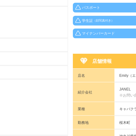
パスポート
学生証
（顔写真付き）
マイナンバーカード
店舗情報
店名
Emily
JANEL
紹介会社
※お問い
業種
キャバク
勤務地
桜木町