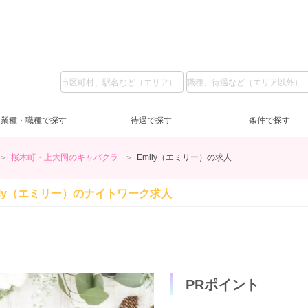
業種・職種で探す
待遇で探す
条件で探す
桜木町・上大岡のキャバクラ
Emily（エミリー）の求人
ガールズバー
LINE質問
私服
(5)
(37)
(6)
池袋
ラウンジ
日給1万円～
コスプレ
(2)
(3)
(2)
(2)
上
ス
日
服
ily（エミリー）の
ナイトワーク求人
恵比寿・中目黒・自由が丘
送迎無料
土曜営業
(8)
(59)
(6)
交通費支給
日曜営業
(31)
(5)
蒲
祝
祝
新橋
客引きなし
40代
(2)
(6)
(5)
浅草・人形町
未経験歓迎
(59)
(1)
錦
経
ノンアルOK
(21)
赤羽・板橋
タトゥー可
(1)
(1)
友
PRポイント
登録制OK
(3)
短期OK
(6)
終