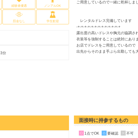
ご用意しているので一緒に乾杯しまし
経験者優遇
ノンアルOK
レンタルドレス完備しています
罰金なし
学生歓迎
-+-+-+-+-+-+-+-+-+-+-+-+-+
露出度の高いドレスや胸元の協調さ
衣装等を強制することは絶対にあり
お店でドレスをご用意しているので
出先からそのまま手ぶら出勤しても大
3分
面接時に持参するもの
1点でOK
要確認
不可