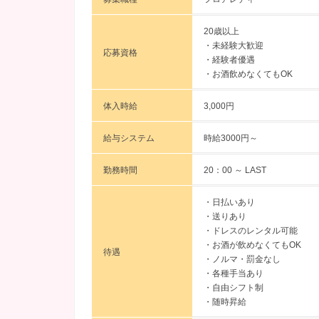
20歳以上
・未経験大歓迎
応募資格
・経験者優遇
・お酒飲めなくてもOK
体入時給
3,000円
給与システム
時給3000円～
勤務時間
20：00 ～ LAST
・日払いあり
・送りあり
・ドレスのレンタル可能
・お酒が飲めなくてもOK
待遇
・ノルマ・罰金なし
・各種手当あり
・自由シフト制
・随時昇給