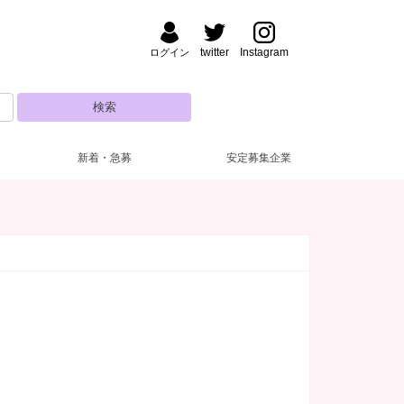
twitter
Instagram
ログイン
新着・急募
安定募集企業
野・湯島
ナック・パブ
払い
装自由
(47)
(5)
(7)
(4)
渋谷
フロアレディ
ドレス無料
深夜【22～5時】
(3)
(28)
(53)
(8)
田・大森
い金あり
日営業
(52)
(2)
(5)
新人保証あり
10代
(25)
(5)
糸町・小岩
験者優遇
(42)
(3)
主婦歓迎
(12)
達同士歓迎
(20)
練馬・ひばりヶ丘
自由シフト
(16)
(1)
電上がりOK
(19)
遅出出勤OK
(5)