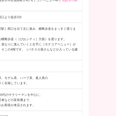
浜市中区花咲町1-45 モナコアベニュー4F／
地図を印刷
西口より徒歩3分
町駅］西口を出て左に進み、横断歩道をまっすぐ渡りま
の横断歩道（［ぴおシティ］方面）を渡ります。
く道なりに進んでいくと左手に［モナコアベニュー］が
。そこの4階です。（パチスロ屋さんなどが入っている建
）
系、モデル系、ハーフ系、素人系の
多く在籍しています。
ら60代のサラリーマンを中心に、
営者などの富裕層まで、
のお客様が来店されます。