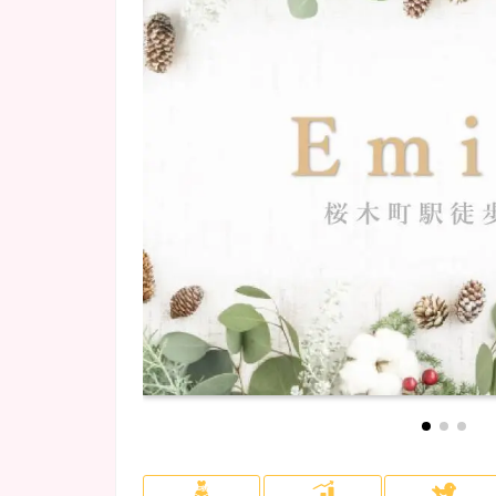
府中・調布・烏山
NEWOPEN
(5)
(1)
会員制
(2)
ロッカー完備
(32)
川崎・溝の口
カラオケあり
(1)
(14)
埼玉県
(4)
所沢・飯能・狭山
(1)
千葉市
(4)
柏・松戸
(1)