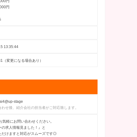
000円
000円
％
5 13:35:44
08-31（変更になる場合あり）
ai4@up-stage
合わせ後、紹介会社の担当者がご対応致します。
にてお気軽にお問い合わせください。
ーの求人情報見ました！』と
ただけますと対応がスムーズです◎