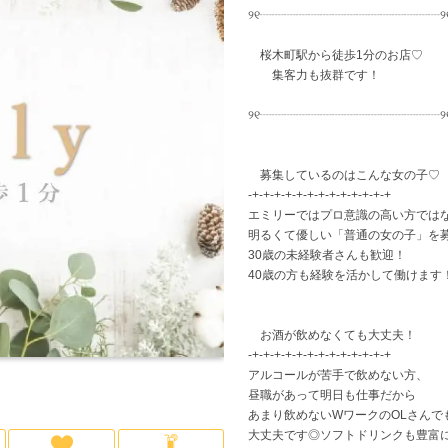
୨୧┈┈┈┈┈┈┈┈┈┈┈┈┈┈┈୨
神奈川県
高級店
(6)
(5)
横浜
少人数のお店
(1)
(1)
寮
桜木町駅から徒歩1分のお店♡
集客力も抜群です！
平
୨୧┈┈┈┈┈┈┈┈┈┈┈┈┈┈┈୨
大宮
(1)
越谷・草加
(2)
募集しているのはこんな女の子♡
-+-+-+-+-+-+-+-+-+-+-+-+-+
エミリーではプロ意識の高い方では
船橋・市川・津田沼
(3)
千
明るくて優しい「普通の女の子」を募
30歳の未経験者さんも歓迎！
40歳の方も経験を活かして働けます
お酒が飲めなくても大丈夫！
-+-+-+-+-+-+-+-+-+-+-+-+-+
アルコールが苦手で飲めない方、
昼職があって明日も仕事だから
あまり飲めないWワークのOLさんで
大丈夫です◎ソフトドリンクも豊富