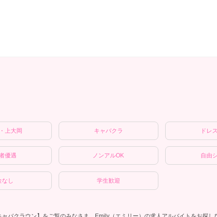
・上大岡
キャバクラ
ドレ
者優遇
ノンアルOK
自由
金なし
学生歓迎
ャバクラウン】をご覧のみなさま。Emily（エミリー）の求人アルバイトをお探