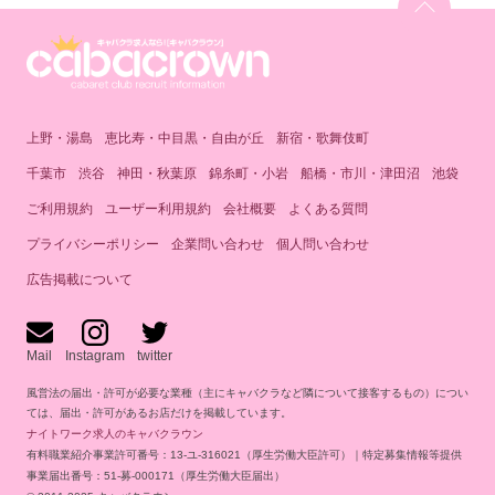
上野・湯島
恵比寿・中目黒・自由が丘
新宿・歌舞伎町
千葉市
渋谷
神田・秋葉原
錦糸町・小岩
船橋・市川・津田沼
池袋
ご利用規約
ユーザー利用規約
会社概要
よくある質問
プライバシーポリシー
企業問い合わせ
個人問い合わせ
広告掲載について
Mail
Instagram
twitter
風営法の届出・許可が必要な業種（主にキャバクラなど隣について接客するもの）につい
ては、届出・許可があるお店だけを掲載しています。
ナイトワーク求人のキャバクラウン
有料職業紹介事業許可番号：13-ユ-316021（厚生労働大臣許可）｜特定募集情報等提供
事業届出番号：51-募-000171（厚生労働大臣届出）