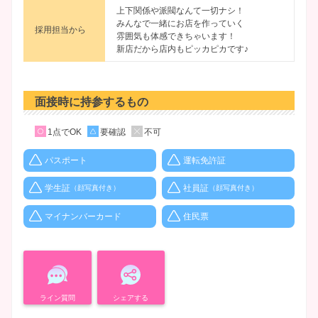
上下関係や派閥なんて一切ナシ！
みんなで一緒にお店を作っていく
採用担当から
雰囲気も体感できちゃいます！
新店だから店内もピッカピカです♪
面接時に持参するもの
1点でOK
要確認
不可
パスポート
運転免許証
学生証
社員証
（顔写真付き）
（顔写真付き）
マイナンバーカード
住民票
ライン質問
シェアする