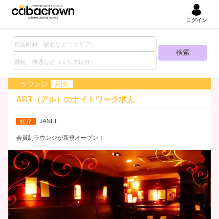
ログイン
ラウンジ
紹介
ART（アル）の
ナイトワーク求人
紹介
JANEL
会員制ラウンジが新規オープン！