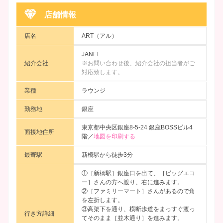
店舗情報
店名
ART（アル）
JANEL
紹介会社
※お問い合わせ後、紹介会社の担当者がご
対応致します。
業種
ラウンジ
勤務地
銀座
東京都中央区銀座8-5-24 銀座BOSSビル4
面接地住所
階／
地図を印刷する
最寄駅
新橋駅から徒歩3分
①［新橋駅］銀座口を出て、［ビッグエコ
ー］さんの方へ渡り、右に進みます。
②［ファミリーマート］さんがあるので角
を左折します。
③高架下を通り、横断歩道をまっすぐ渡っ
行き方詳細
てそのまま［並木通り］を進みます。