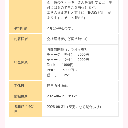
④［俺のステーキ］さんを左折すると十字
路に出るのでそこを右折します。
⑤そのまま進むと右手に［BOSSビル］が
あります。そこの4階です
平均年齢
20代が中心です。
お客様層
会社経営者など富裕層中心
時間無制限（カラオケ有り）
チャージ（男性） 5000円
チャージ（女性） 2000円
料金体系
Drink 1000円～
Bottle 6000円～
税・サ 25%
定休日
祝日 年中無休
情報更新
2026-06-15 13:35:43
掲載終了予定
2026-08-31（変更になる場合あり）
日