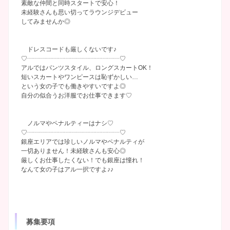
素敵な仲間と同時スタートで安心！
未経験さんも思い切ってラウンジデビュー
してみませんか◎
ドレスコードも厳しくないです♪
♡┈┈┈┈┈┈┈┈┈┈┈┈┈┈┈♡
アルではパンツスタイル、ロングスカートOK！
短いスカートやワンピースは恥ずかしい…
という女の子でも働きやすいですよ◎
自分の似合うお洋服でお仕事できます♡
ノルマやペナルティーはナシ♡
♡┈┈┈┈┈┈┈┈┈┈┈┈┈┈┈♡
銀座エリアでは珍しいノルマやペナルティが
一切ありません！未経験さんも安心◎
厳しくお仕事したくない！でも銀座は憧れ！
なんて女の子はアル一択ですよ♪♪
募集要項