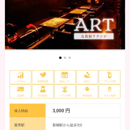
ノルマなし
未経験歓迎
自由シフト
日払い
ブランクOK
会員制
学生歓迎
ヘアメ不要
髪型自由
ネイル自由
3,000 円
体入時給
最寄駅
新橋駅から徒歩3分