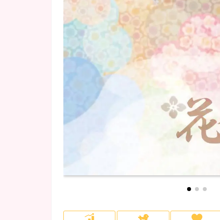
府中・調布・烏山
NEWOPEN
(5)
(1)
会員制
(2)
ロッカー完備
(32)
川崎・溝の口
カラオケあり
(1)
(14)
埼玉県
(4)
所沢・飯能・狭山
(1)
千葉市
(4)
柏・松戸
(1)