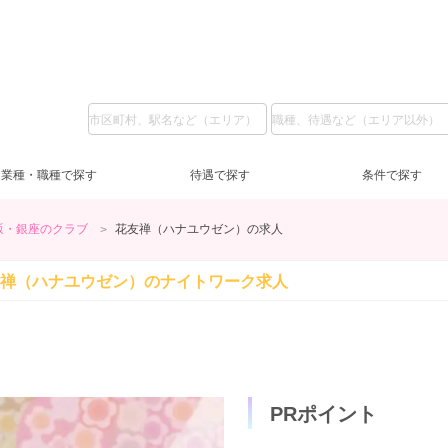
業種・職種で探す
待遇で探す
条件で探す
坂・銀座のクラブ
花友禅（ハナユウゼン）の求人
ガールズバー
LINE質問
私服
(5)
(37)
(6)
池袋
ラウンジ
日給1万円～
コスプレ
(2)
(3)
(2)
(2)
上
ス
日
服
禅（ハナユウゼン）の
ナイトワーク求人
恵比寿・中目黒・自由が丘
送迎無料
土曜営業
(8)
(59)
(6)
交通費支給
日曜営業
(31)
(5)
蒲
祝
祝
新橋
客引きなし
40代
(2)
(6)
(5)
浅草・人形町
未経験歓迎
(59)
(1)
錦
経
ノンアルOK
(21)
赤羽・板橋
タトゥー可
(1)
(1)
友
PRポイント
登録制OK
(3)
短期OK
(6)
終