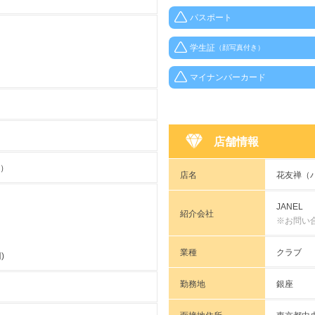
パスポート
学生証
（顔写真付き）
マイナンバーカード
店舗情報
0）
店名
花友禅（
JANEL
紹介会社
※お問い
業種
クラブ
)
勤務地
銀座