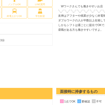
ノンアルOK
LINE質問
Wワークさんでも働きやすいお店
⋱⋰ ⋱⋰ ⋱⋰ ⋱⋰ ⋱⋰ ⋱⋰ ⋱⋰ 
友禅はアフターや残業が少なく終電
終電上がりOK
学生歓迎
ダブルワークの人が半数以上在籍し
しかもシフトは週ごとに提出でOKで
昼職がある方も働きやすいですよ。
3分
面接時に持参するもの
1点でOK
要確認
不可