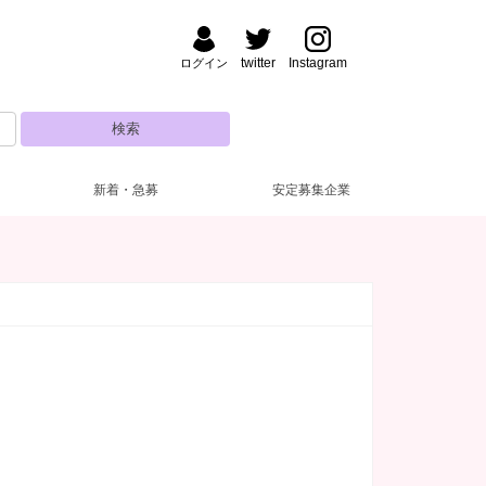
twitter
Instagram
ログイン
新着・急募
安定募集企業
野・湯島
ナック・パブ
払い
装自由
(47)
(5)
(7)
(4)
渋谷
フロアレディ
ドレス無料
深夜【22～5時】
(3)
(28)
(53)
(8)
田・大森
い金あり
日営業
(52)
(2)
(5)
新人保証あり
10代
(25)
(5)
糸町・小岩
験者優遇
(42)
(3)
主婦歓迎
(12)
達同士歓迎
(20)
練馬・ひばりヶ丘
自由シフト
(16)
(1)
電上がりOK
(19)
遅出出勤OK
(5)