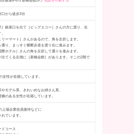
区銀座8-6-3 新橋会館2F／
地図を印刷する
座口から徒歩3分
駅］銀座口を出て［ビッグエコー］さんの方に渡り、右
す。
ミリーマート］さんがあるので、角を左折します。
を通り、まっすぐ横断歩道を渡り右に進みます。
国際ホテル］さんの角を左折して通りを進みます。
が出てくる左側に［新橋会館］があります。そこの2階で
歳の女性が在籍しています。
系やモデル系、きれいめなお姉さん系、
愛嬌のある女性が在籍しています。
後の上場企業役員接待などに
されています。
ードコース