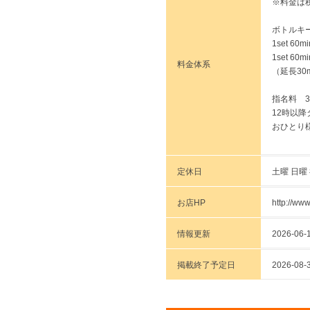
※料金は
ボトルキ
1set 6
1set 6
料金体系
（延長30m
指名料 3
12時以降
おひとり様
定休日
土曜 日曜
お店HP
http://ww
情報更新
2026-06-1
掲載終了予定日
2026-