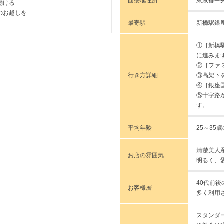
面接地住所
東京都中央
働ける
のお越しを
最寄駅
新橋駅銀
①［新橋
に進みま
②［ファ
行き方詳細
③高架下
④［銀座
⑤十字路
す。
平均年齢
25～35
清楚美人
お店の雰囲気
明るく、
40代前
お客様層
多く利用
スタンダ