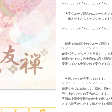
+＊。．。：+ﾟﾟ+：。．｡：+ﾟﾟ+：
神奈川県
高級店
(6)
(5)
横浜
少人数のお店
(1)
(1)
寮
大手グループ運営のニュークラブ
働きやすさもトップクラスです
平
+＊。．。：+ﾟﾟ+：。．｡：+ﾟﾟ+：
大宮
(1)
越谷・草加
(2)
銀座で急成長中のグループ運営！
⋱⋰ ⋱⋰ ⋱⋰ ⋱⋰ ⋱⋰ ⋱⋰ ⋱⋰ 
創業40年のグループが営業している
船橋・市川・津田沼
(3)
千
銀座だけでなく数十店のお店を開店
安定している企業なので安心です◎
各種バックが充実しています。
⋱⋰ ⋱⋰ ⋱⋰ ⋱⋰ ⋱⋰ ⋱⋰ ⋱⋰ 
銀座クラブには珍しく、指名、同伴
売り上げバックの手当があります。
客層は上場企業勤務の紳士で優しい
とても接客がしやすく稼ぎやすい環