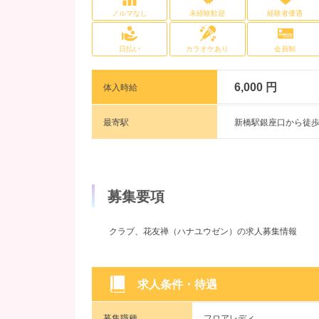
ノルマなし
未経験歓迎
経験者優遇
日払い
カラオケあり
会員制
6,000 円
体入時給
最寄駅
新橋駅銀座口から徒歩
募集要項
クラブ、花友禅（ハナユウゼン）の求人募集情報
求人条件・待遇
募集職種
フロアレディ