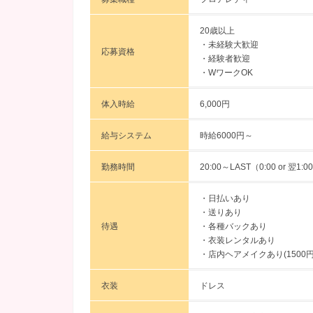
20歳以上
・未経験大歓迎
応募資格
・経験者歓迎
・WワークOK
体入時給
6,000円
給与システム
時給6000円～
勤務時間
20:00～LAST（0:00 or 翌1:0
・日払いあり
・送りあり
待遇
・各種バックあり
・衣装レンタルあり
・店内ヘアメイクあり(1500円
衣装
ドレス