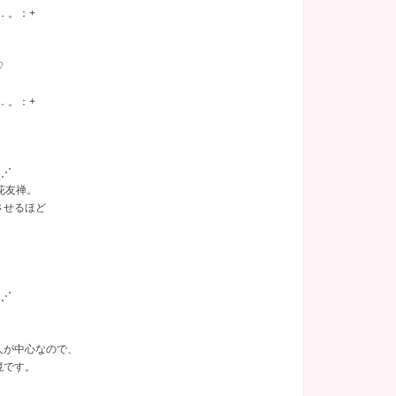
。．。：+
あり
(16)
関内
託児所
(2)
(2)
！
♡
塚
(1)
。．。：+
千葉県
(9)
⋱⋰
花友禅。
葉県その他
(1)
させるほど
⋱⋰
、
人が中心なので、
境です。