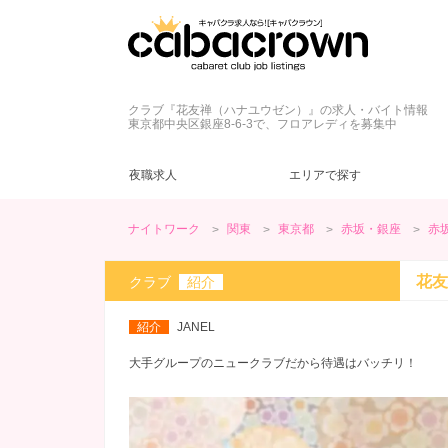
クラブ『花友禅（ハナユウゼン）』の求人・バイト情報
東京都中央区銀座8-6-3で、フロアレディを募集中
夜職求人
エリアで探す
ナイトワーク
関東
東京都
赤坂・銀座
赤
東京都
キャバクラ
ネイル自由
ドレス
(42)
(43)
(45)
(6)
新宿・歌舞伎町
クラブ
髪型自由
制服
(5)
(2)
(9)
(4)
花友
クラブ
紹介
カウンターレディ
ヘアメ無料
夕方・夜【17～22時】
(13)
(7)
(59)
三軒茶屋・下北沢
ヘアメ不要
昼【12～17時】
(5)
(2)
(1)
紹介
JANEL
神田・秋葉原
ノルマなし
20代
(57)
(48)
(3)
赤坂・銀座
罰金なし
30代
(23)
(12)
(2)
大手グループのニュークラブだから待遇はバッチリ！
日暮里・巣鴨
学生歓迎
(39)
(2)
綾瀬・北千住
ブランクOK
(13)
(1)
今すぐ体入
(13)
週１～OK
(18)