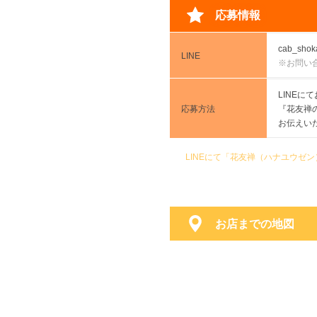
応募情報
cab_shok
LINE
※お問い
LINE
応募方法
『花友禅
お伝えい
LINEにて「花友禅（ハナユウゼ
お店までの地図