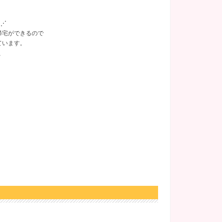
⋱⋰
帰宅ができるので
ています。
、