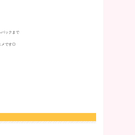
、
ルバックまで
スメです◎