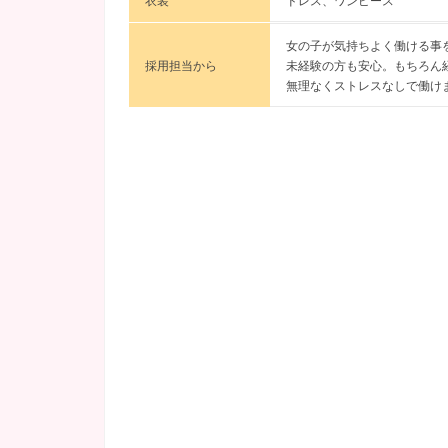
衣装
ドレス、ワンピース
女の子が気持ちよく働ける事
採用担当から
未経験の方も安心。もちろん
無理なくストレスなしで働け