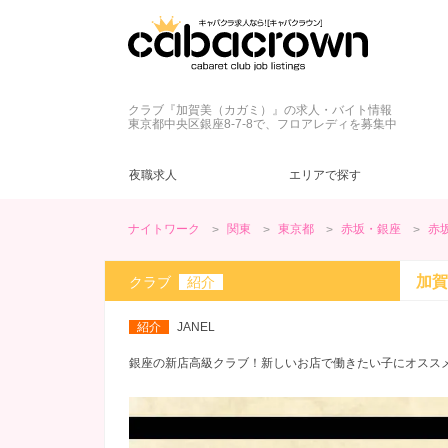
クラブ『加賀美（カガミ）』の求人・バイト情報
東京都中央区銀座8-7-8で、フロアレディを募集中
夜職求人
エリアで探す
ナイトワーク
関東
東京都
赤坂・銀座
赤
東京都
キャバクラ
ネイル自由
ドレス
(42)
(43)
(45)
(6)
新宿・歌舞伎町
クラブ
髪型自由
制服
(5)
(2)
(9)
(4)
加賀
クラブ
紹介
カウンターレディ
ヘアメ無料
夕方・夜【17～22時】
(13)
(7)
(59)
三軒茶屋・下北沢
ヘアメ不要
昼【12～17時】
(5)
(2)
(1)
紹介
JANEL
神田・秋葉原
ノルマなし
20代
(57)
(48)
(3)
赤坂・銀座
罰金なし
30代
(23)
(12)
(2)
銀座の新店高級クラブ！新しいお店で働きたい子にオスス
日暮里・巣鴨
学生歓迎
(39)
(2)
綾瀬・北千住
ブランクOK
(13)
(1)
今すぐ体入
(13)
週１～OK
(18)