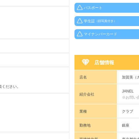
パスポート
学生証
（顔写真付き）
マイナンバーカード
店舗情報
店名
加賀美（
談ください。
JANEL
紹介会社
※お問い
業種
クラブ
勤務地
銀座