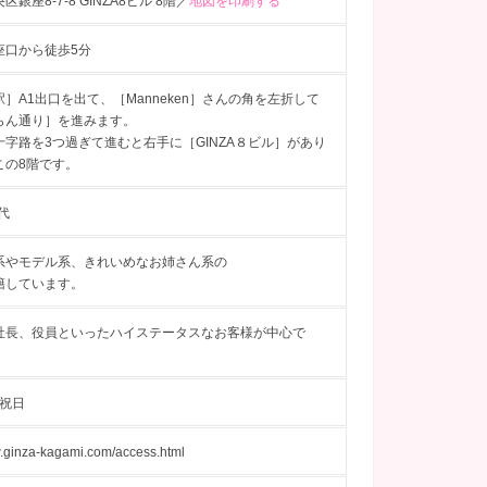
銀座8-7-8 GINZA8ビル 8階／
地図を印刷する
座口から徒歩5分
］A1出口を出て、［Manneken］さんの角を左折して
らん通り］を進みます。
十字路を3つ過ぎて進むと右手に［GINZA８ビル］があり
この8階です。
代
系やモデル系、きれいめなお姉さん系の
籍しています。
社長、役員といったハイステータスなお客様が中心で
 祝日
w.ginza-kagami.com/access.html