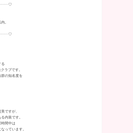
┈┈┈♡
あり
(16)
関内
託児所
(2)
(2)
店内。
塚
(1)
┈┈┈♡
千葉県
(9)
する
葉県その他
(1)
級クラブです。
抜群の知名度を
賀美ですが、
ある内装です。
業時間中は
になっています。