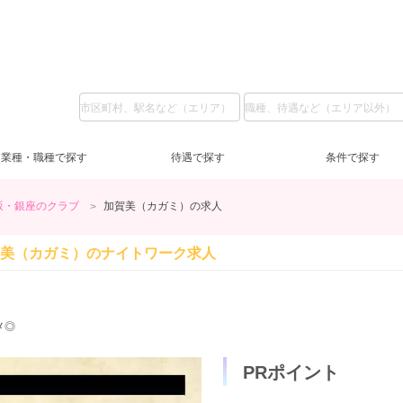
業種・職種で探す
待遇で探す
条件で探す
坂・銀座のクラブ
加賀美（カガミ）の求人
ガールズバー
LINE質問
私服
(5)
(37)
(6)
池袋
ラウンジ
日給1万円～
コスプレ
(2)
(3)
(2)
(2)
上
ス
日
服
美（カガミ）の
ナイトワーク求人
恵比寿・中目黒・自由が丘
送迎無料
土曜営業
(8)
(59)
(6)
交通費支給
日曜営業
(31)
(5)
蒲
祝
祝
新橋
客引きなし
40代
(2)
(6)
(5)
浅草・人形町
未経験歓迎
(59)
(1)
錦
経
メ◎
ノンアルOK
(21)
赤羽・板橋
タトゥー可
(1)
(1)
友
PRポイント
登録制OK
(3)
短期OK
(6)
終