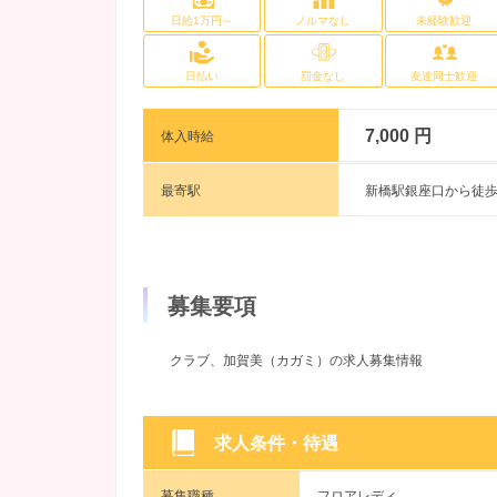
日給1万円～
ノルマなし
未経験歓迎
日払い
罰金なし
友達同士歓迎
7,000 円
体入時給
最寄駅
新橋駅銀座口から徒歩
募集要項
クラブ、加賀美（カガミ）の求人募集情報
求人条件・待遇
募集職種
フロアレディ