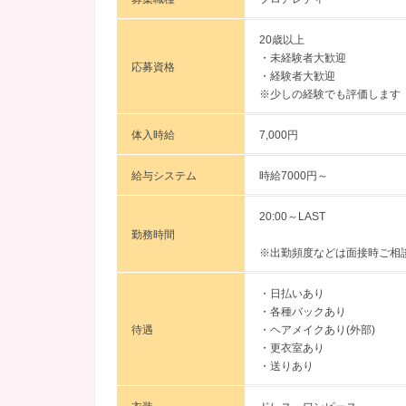
20歳以上
・未経験者大歓迎
応募資格
・経験者大歓迎
※少しの経験でも評価します
体入時給
7,000円
給与システム
時給7000円～
20:00～LAST
勤務時間
※出勤頻度などは面接時ご相
・日払いあり
・各種バックあり
待遇
・ヘアメイクあり(外部)
・更衣室あり
・送りあり