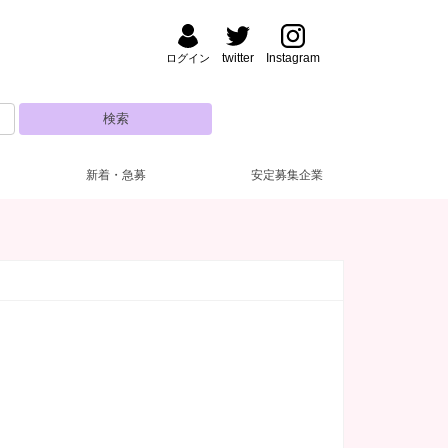
twitter
Instagram
ログイン
新着・急募
安定募集企業
野・湯島
ナック・パブ
払い
装自由
(47)
(5)
(7)
(4)
渋谷
フロアレディ
ドレス無料
深夜【22～5時】
(3)
(28)
(53)
(8)
田・大森
い金あり
日営業
(52)
(2)
(5)
新人保証あり
10代
(25)
(5)
糸町・小岩
験者優遇
(42)
(3)
主婦歓迎
(12)
達同士歓迎
(20)
練馬・ひばりヶ丘
自由シフト
(16)
(1)
電上がりOK
(19)
遅出出勤OK
(5)