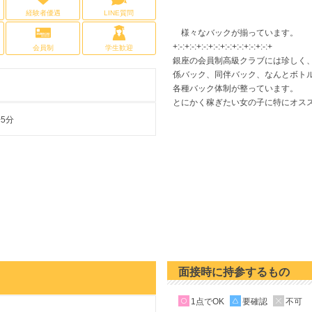
経験者優遇
LINE質問
様々なバックが揃っています。
+:-:+:-:+:-:+:-:+:-:+:-:+:-:+:-:+
会員制
学生歓迎
銀座の会員制高級クラブには珍しく
係バック、同伴バック、なんとボト
各種バック体制が整っています。
とにかく稼ぎたい女の子に特にオス
5分
面接時に持参するもの
1点でOK
要確認
不可