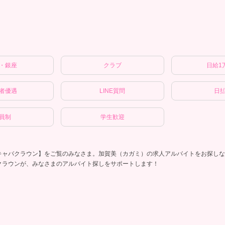
・銀座
クラブ
日給1
者優遇
LINE質問
日
員制
学生歓迎
キャバクラウン】をご覧のみなさま。加賀美（カガミ）の求人アルバイトをお探しな
クラウンが、みなさまのアルバイト探しをサポートします！