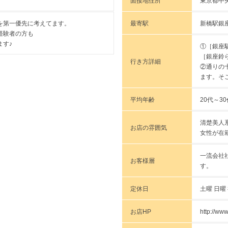
面接地住所
東京都中央区
最寄駅
新橋駅銀
を第一優先に考えてます。
経験者の方も
ます♪
①［銀座駅
［銀座鈴
行き方詳細
②通りの
ます。そ
平均年齢
20代～30
清楚美人
お店の雰囲気
女性が在
一流会社
お客様層
す。
定休日
土曜 日曜
お店HP
http://ww