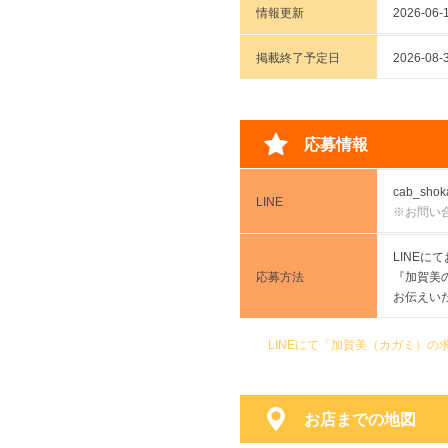
情報更新
2026-06-1
掲載終了予定日
2026-
応募情報
cab_shok
LINE
※お問い
LINE
応募方法
『加賀美
お伝えい
LINEにて「加賀美（カガミ）
お店までの地図