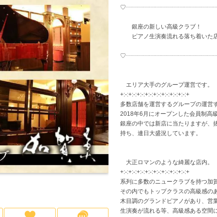
♡┈┈┈┈┈┈┈┈┈┈┈┈┈┈┈
神奈川県
高級店
(6)
(5)
横浜
少人数のお店
(1)
(1)
寮
銀座の新しい高級クラブ！
ピアノ生演奏流れる落ち着いた
平
♡┈┈┈┈┈┈┈┈┈┈┈┈┈┈┈
大宮
(1)
越谷・草加
(2)
エリア大手のグループ運営です。
+:-:+:-:+:-:+:-:+:-:+:-:+:-:+:-:+
多数店舗を運営するグループの運営
船橋・市川・津田沼
(3)
千
2018年6月にオープンした会員制高
銀座の中では新店に当たりますが、
持ち、連日大盛況しています。
大正ロマンのような綺麗な店内。
+:-:+:-:+:-:+:-:+:-:+:-:+:-:+:-:+
系列に多数のニュークラブを持つ加
その内でもトップクラスの高級感の
木目調のグランドピアノがあり、営
生演奏が流れる等、高級感ある空間