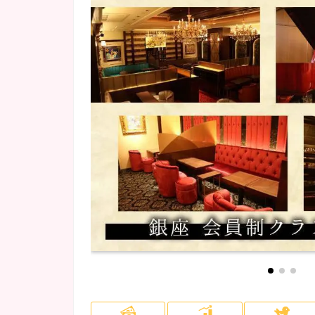
府中・調布・烏山
NEWOPEN
(5)
(1)
会員制
(2)
ロッカー完備
(32)
川崎・溝の口
カラオケあり
(1)
(14)
埼玉県
(4)
所沢・飯能・狭山
(1)
千葉市
(4)
柏・松戸
(1)