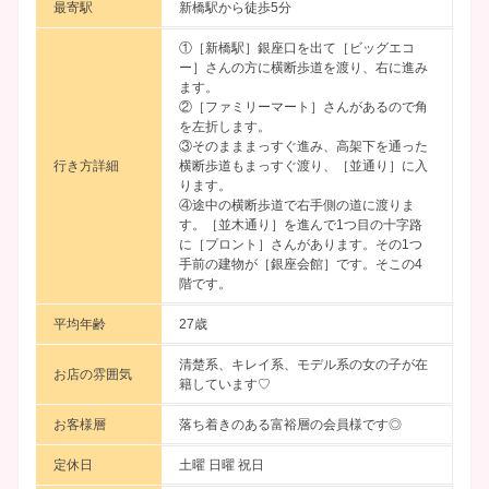
最寄駅
新橋駅から徒歩5分
①［新橋駅］銀座口を出て［ビッグエコ
ー］さんの方に横断歩道を渡り、右に進み
ます。
②［ファミリーマート］さんがあるので角
を左折します。
③そのまままっすぐ進み、高架下を通った
行き方詳細
横断歩道もまっすぐ渡り、［並通り］に入
ります。
④途中の横断歩道で右手側の道に渡りま
す。［並木通り］を進んで1つ目の十字路
に［プロント］さんがあります。その1つ
手前の建物が［銀座会館］です。そこの4
階です。
平均年齢
27歳
清楚系、キレイ系、モデル系の女の子が在
お店の雰囲気
籍しています♡
お客様層
落ち着きのある富裕層の会員様です◎
定休日
土曜 日曜 祝日