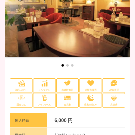
日給1万円～
ノルマなし
未経験歓迎
経験者優遇
LINE質問
罰金なし
ブランクOK
会員制
遅出出勤OK
高級店
6,000 円
体入時給