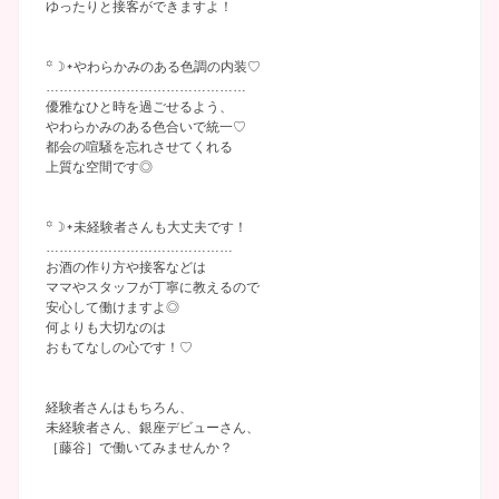
ゆったりと接客ができますよ！
꙳☽᛭やわらかみのある色調の内装♡
………………………………………
優雅なひと時を過ごせるよう、
やわらかみのある色合いで統一♡
都会の喧騒を忘れさせてくれる
上質な空間です◎
꙳☽᛭未経験者さんも大丈夫です！
……………………………………
お酒の作り方や接客などは
ママやスタッフが丁寧に教えるので
安心して働けますよ◎
何よりも大切なのは
おもてなしの心です！♡
経験者さんはもちろん、
未経験者さん、銀座デビューさん、
［藤谷］で働いてみませんか？