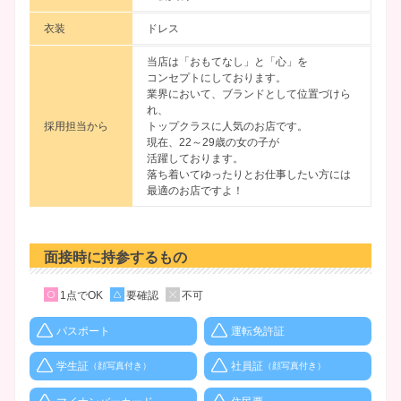
衣装
ドレス
当店は「おもてなし」と「心」を
コンセプトにしております。
業界において、ブランドとして位置づけら
れ、
採用担当から
トップクラスに人気のお店です。
現在、22～29歳の女の子が
活躍しております。
落ち着いてゆったりとお仕事したい方には
最適のお店ですよ！
面接時に持参するもの
1点でOK
要確認
不可
パスポート
運転免許証
学生証
社員証
（顔写真付き）
（顔写真付き）