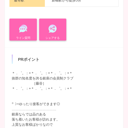
最寄駅
新橋駅から徒歩5分
ライン質問
シェアする
PRポイント
＊．゜。：+＊．゜。：+＊．゜。：+＊
抜群の知名度を誇る銀座の会員制クラブ
［藤谷］
＊．゜。：+＊．゜。：+＊．゜。：+＊
꙳☽᛭ゆったり接客ができます◎
…………………………………
銀座ならでは品のある
落ち着いたお客様が訪れます。
上質なお客様ばかりなので