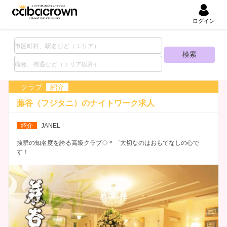
ログイン
クラブ
紹介
藤谷（フジタニ）の
ナイトワーク求人
紹介
JANEL
抜群の知名度を誇る高級クラブ◇＊゜大切なのはおもてなしの心で
す！