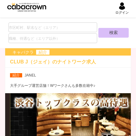
ログイン
キャバクラ
紹介
CLUB J（ジェイ）の
ナイトワーク求人
紹介
JANEL
大手グループ運営店舗！Wワークさんも多数在籍中♪