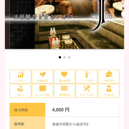
ノルマなし
未経験歓迎
経験者優遇
ノンアルOK
LINE質問
日払い
ロッカー完備
交通費支給
カラオケあり
学生歓迎
4,000 円
体入時給
最寄駅
各線渋谷駅から徒歩3分