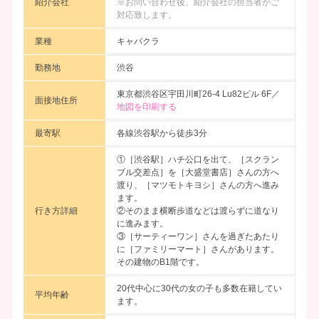
紹介会社
※お問い合わせ後、紹介会社の担当者がご
対応致します。
業種
キャバクラ
勤務地
渋谷
東京都渋谷区宇田川町26-4 Lu82ビル 6F／
面接地住所
地図を印刷する
最寄駅
各線渋谷駅から徒歩3分
①［渋谷駅］ハチ公口を出て、［スクラン
ブル交差点］を［大盛堂書店］さんの方へ
渡り、［マツモトキヨシ］さんの方へ進み
ます。
行き方詳細
②そのまま横断歩道などは渡らずに道なり
に進みます。
③［サーティーワン］さんを過ぎたあたり
に［ファミリーマート］さんがあります。
その建物のB1階です。
20代中心に30代の女の子も多数在籍してい
平均年齢
ます。