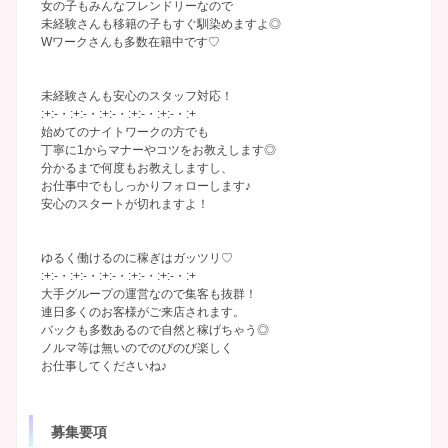
女の子もみんなフレンドリーなので
未経験さんも移籍の子もすぐ馴染めますよ◎
Wワークさんも多数在籍中です♡
未経験さんも安心のスタッフ対応！
:+:-・:+:-・:+:-・:+:-・:+:-・:+
始めてのナイトワークの方でも
丁寧に1からマナーやコツをお教えします◎
分かるまで何度もお教えしますし、
お仕事中でもしっかりフォローします♪
安心のスタートが切れますよ！
ゆるく働けるのに稼ぎはガッツリ♡
:+:-・:+:-・:+:-・:+:-・:+:-・:+
大手グループの運営なので集客も抜群！
連日多くのお客様がご来店されます。
バックも多数あるので自然と稼げちゃう◎
ノルマ等は無いのでのびのび楽しく
お仕事してくださいね♪
募集要項