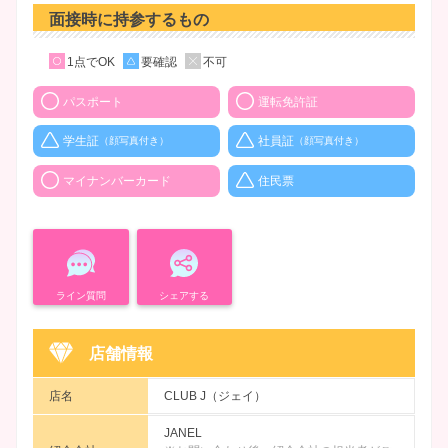
面接時に持参するもの
1点でOK
要確認
不可
パスポート
運転免許証
学生証
社員証
（顔写真付き）
（顔写真付き）
マイナンバーカード
住民票
ライン質問
シェアする
店舗情報
店名
CLUB J（ジェイ）
JANEL