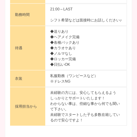
21:00～LAST
勤務時間
シフト希望などは面接時にお話しください♪
◆送りあり
◆ヘアメイク完備
◆各種バックあり
待遇
◆カラオケあり
◆ノルマなし
◆ロッカー完備
◆日払いOK
私服勤務（ワンピースなど）
衣装
※ドレスNG
未経験の方には、安心してもらえるよう
しっかりとサポートいたします！
わからない事は、些細な事から何でも聞い
採用担当から
て下さい。
未経験でスタートした子も多数在籍してい
るので安心ですよ！