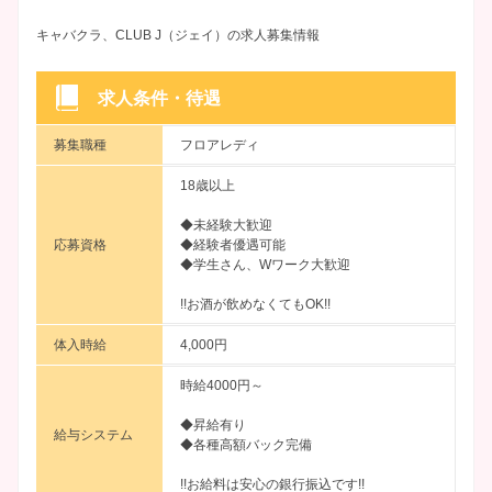
キャバクラ、CLUB J（ジェイ）の求人募集情報
求人条件・待遇
募集職種
フロアレディ
18歳以上
◆未経験大歓迎
応募資格
◆経験者優遇可能
◆学生さん、Wワーク大歓迎
!!お酒が飲めなくてもOK!!
体入時給
4,000円
時給4000円～
◆昇給有り
給与システム
◆各種高額バック完備
!!お給料は安心の銀行振込です!!