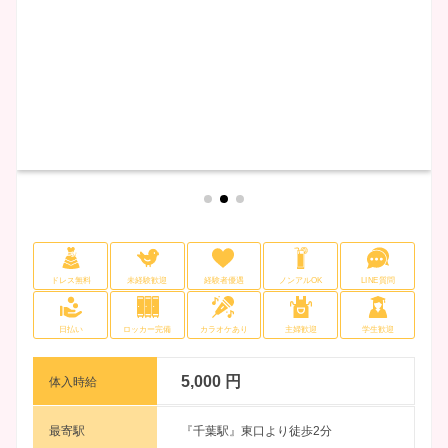
ドレス無料
未経験歓迎
経験者優遇
ノンアルOK
LINE質問
日払い
ロッカー完備
カラオケあり
主婦歓迎
学生歓迎
5,000 円
体入時給
最寄駅
『千葉駅』東口より徒歩2分