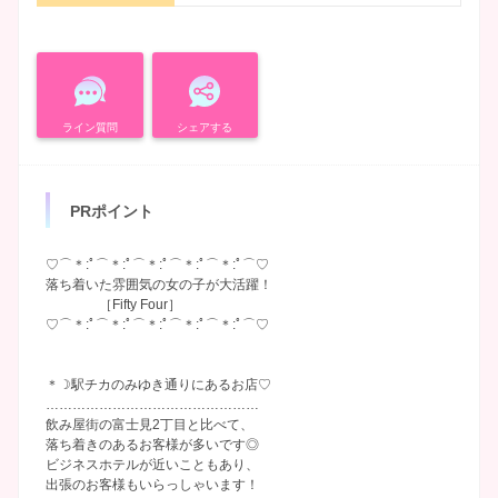
ライン質問
シェアする
PRポイント
♡⌒＊:ﾟ⌒＊:ﾟ⌒＊:ﾟ⌒＊:ﾟ⌒＊:ﾟ⌒♡
落ち着いた雰囲気の女の子が大活躍！
［Fifty Four］
♡⌒＊:ﾟ⌒＊:ﾟ⌒＊:ﾟ⌒＊:ﾟ⌒＊:ﾟ⌒♡
＊☽駅チカのみゆき通りにあるお店♡
…………………………………………
飲み屋街の富士見2丁目と比べて、
落ち着きのあるお客様が多いです◎
ビジネスホテルが近いこともあり、
出張のお客様もいらっしゃいます！