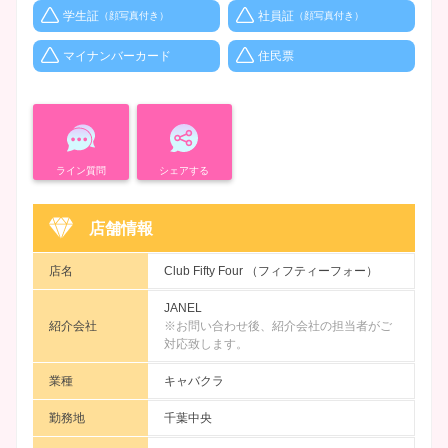
学生証
社員証
（顔写真付き）
（顔写真付き）
マイナンバーカード
住民票
ライン質問
シェアする
店舗情報
店名
Club Fifty Four （フィフティーフォー）
JANEL
紹介会社
※お問い合わせ後、紹介会社の担当者がご
対応致します。
業種
キャバクラ
勤務地
千葉中央