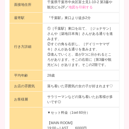
千葉県千葉市中央区富士見1-10-2 第3藤や
面接地住所
観光ビル2F／
地図を印刷する
最寄駅
『千葉駅』東口より徒歩2分
①［千葉駅］東口を出て、［ジョナサン］
さんや［築地日本海］さんがある通りを進
みます、
②すぐの角を右折し、［デイリーヤマザ
行き方詳細
キ］さんがある通りを進みます、
③進んでいくと、道が3つに分かれるとこ
ろがあります。そこの右前に［第3藤や観
光ビル］があります。そこの2階です。
平均年齢
28歳
お店の雰囲気
落ち着いた雰囲気の女の子が好まれます♡
サラリーマンなどの落ち着いたお客様が多
お客様層
いです◎
▼セット料金（1set 60分）
【MAIN ROOM】
19:00～LAST 6000円