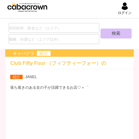
ログイン
キャバクラ
紹介
Club Fifty Four （フィフティーフォー）の
ナイトワーク求人
紹介
JANEL
落ち着きのある女の子が活躍できるお店♡＋゜