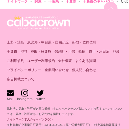
ナイトワーク
関東
千葉県
千葉市
千葉市のキャバクラ
Clu
上野・湯島
恵比寿・中目黒・自由が丘
新宿・歌舞伎町
千葉市
渋谷
神田・秋葉原
錦糸町・小岩
船橋・市川・津田沼
池袋
ご利用規約
ユーザー利用規約
会社概要
よくある質問
プライバシーポリシー
企業問い合わせ
個人問い合わせ
広告掲載について
Mail
Instagram
twitter
風営法の届出・許可が必要な業種（主にキャバクラなど隣について接客するもの）につい
ては、届出・許可があるお店だけを掲載しています。
ナイトワーク求人のキャバクラウン
有料職業紹介事業許可番号：13-ユ-316021（厚生労働大臣許可）｜特定募集情報等提供