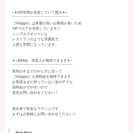
᛭✦VIP空間が充実していて贅沢✦᛭
￣￣￣￣￣￣￣￣￣￣￣￣￣￣￣￣
［Viaggio］は単価が高いお客様が多いため
VIPフロアが充実しています♡
シンプルでオシャレな
レストランのような雰囲気で、
上質な空間になっています。
✦᛭高時給、高収入が期待できます✦᛭
￣￣￣￣￣￣￣￣￣￣￣￣￣￣￣￣￣
系列の今までのやり方に沿って、
［Viaggio］も高時給を期待できます。
お客様をまだ持っていない女の子でも
高時給がでやすいので
是非お問い合わせください！
恵比寿で有名なラウンジです。
まずはお気軽にお問い合わせください♡