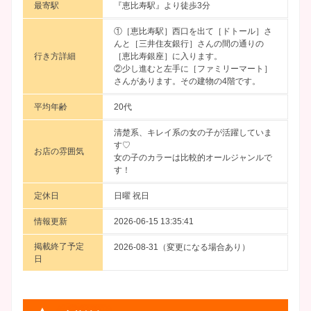
最寄駅
『恵比寿駅』より徒歩3分
①［恵比寿駅］西口を出て［ドトール］さ
んと［三井住友銀行］さんの間の通りの
行き方詳細
［恵比寿銀座］に入ります。
②少し進むと左手に［ファミリーマート］
さんがあります。その建物の4階です。
平均年齢
20代
清楚系、キレイ系の女の子が活躍していま
す♡
お店の雰囲気
女の子のカラーは比較的オールジャンルで
す！
定休日
日曜 祝日
情報更新
2026-06-15 13:35:41
掲載終了予定
2026-08-31（変更になる場合あり）
日