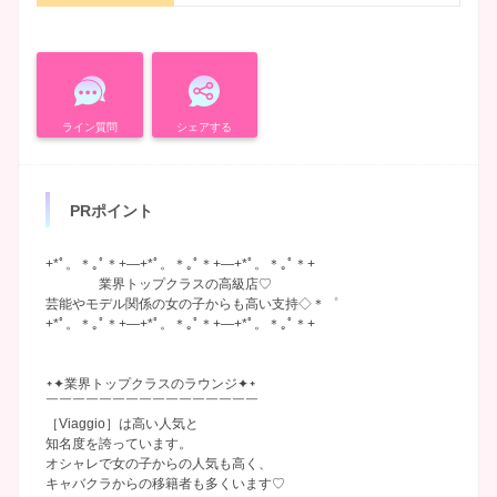
ライン質問
シェアする
PRポイント
+*ﾟ。＊｡ﾟ＊+―+*ﾟ。＊｡ﾟ＊+―+*ﾟ。＊｡ﾟ＊+
業界トップクラスの高級店♡
芸能やモデル関係の女の子からも高い支持◇＊゜
+*ﾟ。＊｡ﾟ＊+―+*ﾟ。＊｡ﾟ＊+―+*ﾟ。＊｡ﾟ＊+
᛭✦業界トップクラスのラウンジ✦᛭
￣￣￣￣￣￣￣￣￣￣￣￣￣￣￣￣
［Viaggio］は高い人気と
知名度を誇っています。
オシャレで女の子からの人気も高く、
キャバクラからの移籍者も多くいます♡