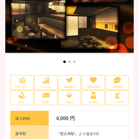
日給1万円～
ノルマなし
未経験歓迎
経験者優遇
LINE質問
日払い
会員制
高級店
学生歓迎
ヘアメ不要
4,000 円
体入時給
最寄駅
『恵比寿駅』より徒歩3分