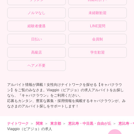
ノルマなし
未経験歓迎
経験者優遇
LINE質問
日払い
会員制
高級店
学生歓迎
ヘアメ不要
アルバイト情報が満載！女性向けナイトワークを探せる【キャバクラウ
ン】をご覧のみなさま。Viaggio（ビアジョ）の求人アルバイトをお探し
なら、『キャバクラウン』をご利用ください。
応募もカンタン、豊富な募集・採用情報を掲載するキャバクラウンが、み
なさまのアルバイト探しをサポートします！
ナイトワーク
関東
東京都
恵比寿・中目黒・自由が丘
恵比寿・
Viaggio（ビアジョ）の求人