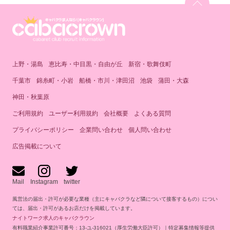
上野・湯島
恵比寿・中目黒・自由が丘
新宿・歌舞伎町
千葉市
錦糸町・小岩
船橋・市川・津田沼
池袋
蒲田・大森
神田・秋葉原
ご利用規約
ユーザー利用規約
会社概要
よくある質問
プライバシーポリシー
企業問い合わせ
個人問い合わせ
広告掲載について
Mail
Instagram
twitter
風営法の届出・許可が必要な業種（主にキャバクラなど隣について接客するもの）につい
ては、届出・許可があるお店だけを掲載しています。
ナイトワーク求人のキャバクラウン
有料職業紹介事業許可番号：13-ユ-316021（厚生労働大臣許可）｜特定募集情報等提供