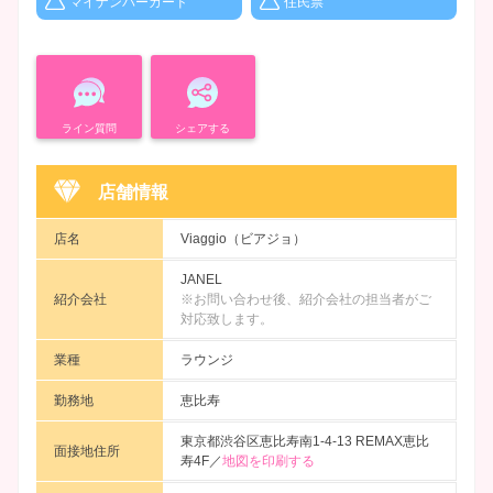
マイナンバーカード
住民票
ライン質問
シェアする
店舗情報
店名
Viaggio（ビアジョ）
JANEL
紹介会社
※お問い合わせ後、紹介会社の担当者がご
対応致します。
業種
ラウンジ
勤務地
恵比寿
東京都渋谷区恵比寿南1-4-13 REMAX恵比
面接地住所
寿4F／
地図を印刷する