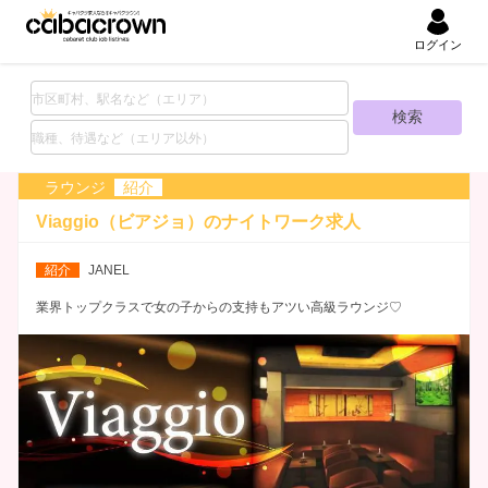
ログイン
ラウンジ
紹介
Viaggio（ビアジョ）の
ナイトワーク求人
紹介
JANEL
業界トップクラスで女の子からの支持もアツい高級ラウンジ♡