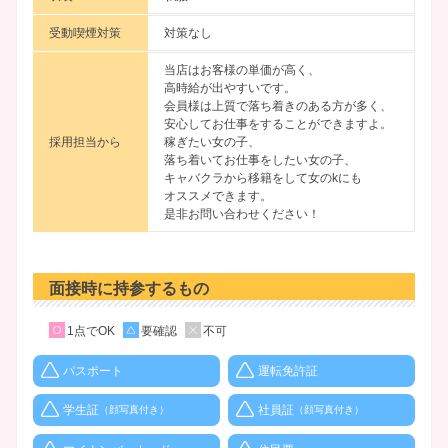
受動喫煙対策
対策なし
当店はお客様の単価が高く、
高時給が出やすいです。
会員様は上質で落ち着きのある方が多く、
安心してお仕事をすることができますよ。
採用担当から
稼ぎたい女の子、
落ち着いてお仕事をしたい女の子、
キャバクラから移籍をして女のkにも
オススメできます。
是非お問い合わせください！
面接時に持参するもの
1点でOK
要確認
不可
パスポート
運転免許証
学生証
社員証
（顔写真付き）
（顔写真付き）