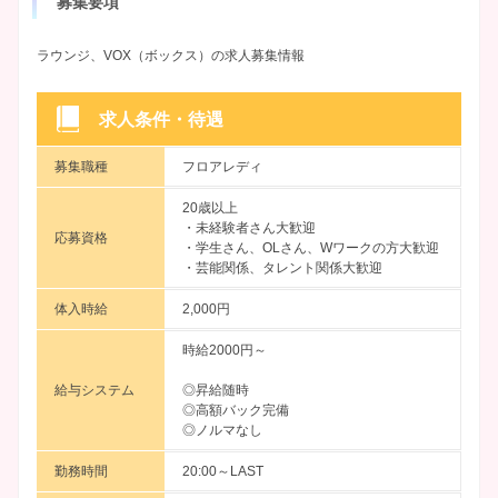
募集要項
ラウンジ、VOX（ボックス）の求人募集情報
求人条件・待遇
募集職種
フロアレディ
20歳以上
・未経験者さん大歓迎
応募資格
・学生さん、OLさん、Wワークの方大歓迎
・芸能関係、タレント関係大歓迎
体入時給
2,000円
時給2000円～
給与システム
◎昇給随時
◎高額バック完備
◎ノルマなし
勤務時間
20:00～LAST