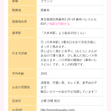
業種
ラウンジ
勤務地
西麻布
東京都港区西麻布2-25-18 麻布パレスビル
面接地住所
B1F／
地図を印刷する
最寄駅
『六本木駅』より徒歩10分くらい
①［六本木駅］2番出口を出て渋谷方面に
まっすぐ進みます。
②しばらく進むと右手に［おとら］さんが
行き方詳細
あるので通り過ぎ、少し進んだ先にバス停
があります。バス停前の建物が［麻布パレ
スビル］です。そこのB1階です。
平均年齢
20代
清楚系、可愛い系、キレイ系、派手めの子
お店の雰囲気
まで
幅広いカラーの女の子が活躍しています♡
定休日
土曜 日曜 祝日
お店HP
http://voxnishiazabu.com/