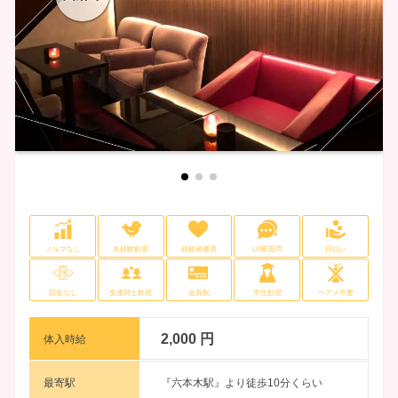
ノルマなし
未経験歓迎
経験者優遇
LINE質問
日払い
罰金なし
友達同士歓迎
会員制
学生歓迎
ヘアメ不要
2,000 円
体入時給
最寄駅
『六本木駅』より徒歩10分くらい