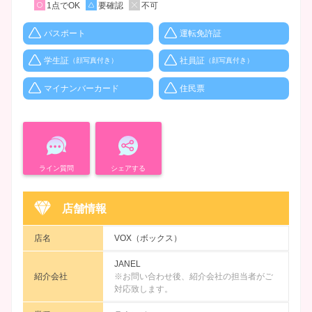
1点でOK
要確認
不可
パスポート
運転免許証
学生証
社員証
（顔写真付き）
（顔写真付き）
マイナンバーカード
住民票
ライン質問
シェアする
店舗情報
店名
VOX（ボックス）
JANEL
紹介会社
※お問い合わせ後、紹介会社の担当者がご
対応致します。