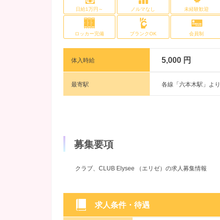
日給1万円～
ノルマなし
未経験歓迎
ロッカー完備
ブランクOK
会員制
5,000 円
体入時給
最寄駅
各線「六本木駅」より
募集要項
クラブ、CLUB Elysee （エリゼ）の求人募集情報
求人条件・待遇