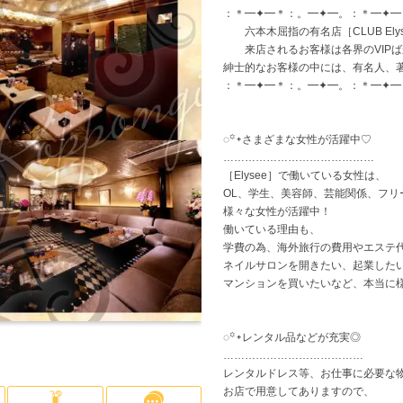
：＊━✦━＊：。━✦━。：＊━✦━
神奈川県
高級店
(6)
(5)
横浜
少人数のお店
(1)
(1)
寮
六本木屈指の有名店［CLUB Elys
来店されるお客様は各界のVIPば
紳士的なお客様の中には、有名人、
平
：＊━✦━＊：。━✦━。：＊━✦━
大宮
(1)
◌꙳᛭さまざまな女性が活躍中♡
越谷・草加
(2)
……………………………………
［Elysee］で働いている女性は、
OL、学生、美容師、芸能関係、フリ
船橋・市川・津田沼
(3)
千
様々な女性が活躍中！
働いている理由も、
学費の為、海外旅行の費用やエステ
ネイルサロンを開きたい、起業した
マンションを買いたいなど、本当に
◌꙳᛭レンタル品などが充実◎
…………………………………
レンタルドレス等、お仕事に必要な
お店で用意してありますので、