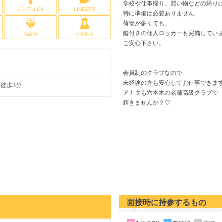
学校や仕事帰り、買い物などの帰り
ノンアルOK
LINE質問
特に準備は必要ありません。
荷物が多くても、
鍵付きの個人ロッカーも完備してい
高級店
学生歓迎
ご安心下さい。
会員制のクラブなので
未経験の方も安心してお仕事できま
徒歩3分
アナタも六本木の老舗高級クラブで
輝きませんか？♡
面接時に持参するもの