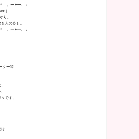
＊：。━✦━。：
あり
(16)
関内
託児所
(2)
(2)
ee］
かり。
著名人の姿も…
塚
(1)
＊：。━✦━。：
千葉県
(9)
ーター等
葉県その他
(1)
代、
い、
様々です。
物は