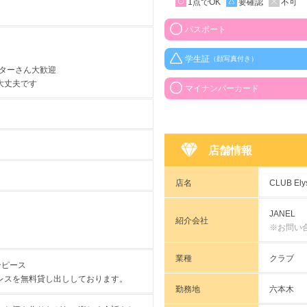
1点でOK
要確認
不可
パスポート
学生証
（顔写真付き）
ーターさん大歓迎
大丈夫です
マイナンバーカード
店舗情報
店名
CLUB E
JANEL
紹介会社
※お問い
業種
クラブ
ンピース
レスを無料貸し出ししております。
勤務地
六本木