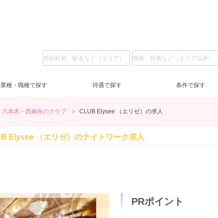
業種・職種で探す
待遇で探す
条件で探す
六本木・西麻布のクラブ
CLUB Elysee （エリゼ）の求人
ガールズバー
LINE質問
私服
(5)
(37)
(6)
池袋
ラウンジ
日給1万円～
コスプレ
(2)
(3)
(2)
(2)
上
ス
日
服
UB Elysee （エリゼ）の
ナイトワーク求人
恵比寿・中目黒・自由が丘
送迎無料
土曜営業
(8)
(59)
(6)
交通費支給
日曜営業
(31)
(5)
蒲
祝
祝
新橋
客引きなし
40代
(2)
(6)
(5)
浅草・人形町
未経験歓迎
(59)
(1)
錦
経
ノンアルOK
(21)
赤羽・板橋
タトゥー可
(1)
(1)
友
PRポイント
登録制OK
(3)
短期OK
(6)
終