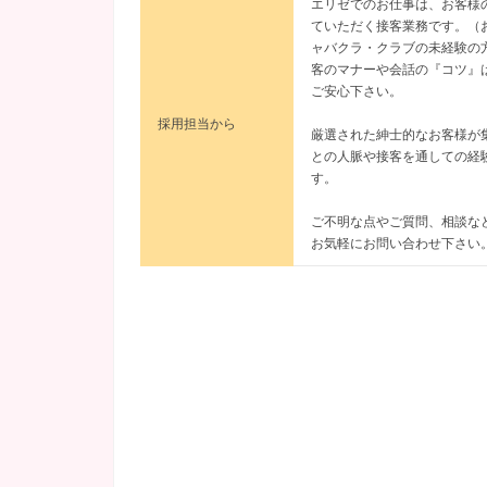
エリゼでのお仕事は、お客様
ていただく接客業務です。（
ャバクラ・クラブの未経験の
客のマナーや会話の『コツ』
ご安心下さい。
採用担当から
厳選された紳士的なお客様が
との人脈や接客を通しての経
す。
ご不明な点やご質問、相談な
お気軽にお問い合わせ下さい