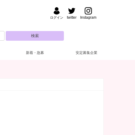
twitter
Instagram
ログイン
新着・急募
安定募集企業
野・湯島
ナック・パブ
払い
装自由
(47)
(5)
(7)
(4)
渋谷
フロアレディ
ドレス無料
深夜【22～5時】
(3)
(28)
(53)
(8)
田・大森
い金あり
日営業
(52)
(2)
(5)
新人保証あり
10代
(25)
(5)
糸町・小岩
験者優遇
(42)
(3)
主婦歓迎
(12)
達同士歓迎
(20)
練馬・ひばりヶ丘
自由シフト
(16)
(1)
電上がりOK
(19)
遅出出勤OK
(5)