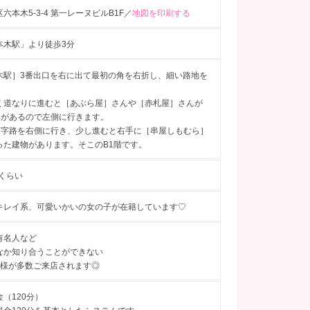
六本木5-3-4 第一レーヌビルB1F／
地図を印刷する
本木駅」より徒歩3分
木駅］3番出口を右に出て最初の角を右折し、細い路地を
。
く道なりに進むと［あぶら屋］さんや［赤札屋］さんが
路があるので左側に行きます。
Y字路を右側に行き、少し進むと右手に［串屋しもむら］
った建物があります。そこのB1階です。
歳くらい
キレイ系、可愛いかいの女の子が在籍しています♡
有名人など
なか知り合うことができない
お客様が多数ご来店されます◎
（120分）