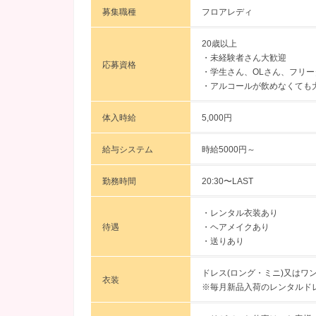
募集職種
フロアレディ
20歳以上
・未経験者さん大歓迎
応募資格
・学生さん、OLさん、フリ
・アルコールが飲めなくても
体入時給
5,000円
給与システム
時給5000円～
勤務時間
20:30〜LAST
・レンタル衣装あり
待遇
・ヘアメイクあり
・送りあり
ドレス(ロング・ミニ)又はワ
衣装
※毎月新品入荷のレンタルド