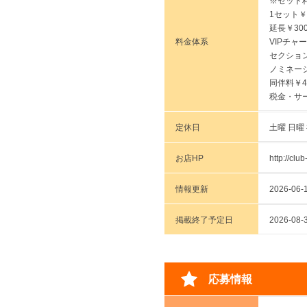
※セット
1セット￥
延長￥30
料金体系
VIPチャ
セクション
ノミネーシ
同伴料￥4
税金・サ
定休日
土曜 日曜
お店HP
http://clu
情報更新
2026-06-1
掲載終了予定日
2026-
応募情報