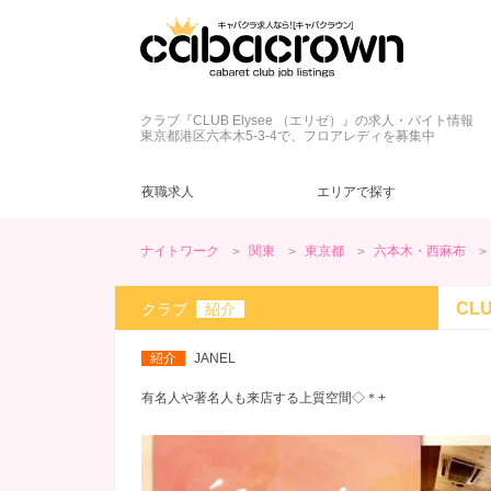
クラブ『CLUB Elysee （エリゼ）』の求人・バイト情報
東京都港区六本木5-3-4で、フロアレディを募集中
夜職求人
エリアで探す
ナイトワーク
関東
東京都
六本木・西麻布
東京都
キャバクラ
ネイル自由
ドレス
(42)
(43)
(45)
(6)
新宿・歌舞伎町
クラブ
髪型自由
制服
(5)
(2)
(9)
(4)
CL
クラブ
紹介
カウンターレディ
ヘアメ無料
夕方・夜【17～22時】
(13)
(7)
(59)
三軒茶屋・下北沢
ヘアメ不要
昼【12～17時】
(5)
(2)
(1)
紹介
JANEL
神田・秋葉原
ノルマなし
20代
(57)
(48)
(3)
赤坂・銀座
罰金なし
30代
(23)
(12)
(2)
有名人や著名人も来店する上質空間◇＊+
日暮里・巣鴨
学生歓迎
(39)
(2)
綾瀬・北千住
ブランクOK
(13)
(1)
今すぐ体入
(13)
週１～OK
(18)