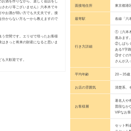
のお酒を作りながら、楽しく会話をし
面接地住所
東京都港区
おさわり等ございません）六本木でキ
方やお酒が弱い方でも大丈夫です。接
最寄駅
各線「六
は分からない方も一から教えますので
①［六本
集う空間です。エリゼで培ったお客様
進みます
験はきっと将来の財産になると思いま
②しばら
行き方詳細
あるY字
③すぐの
ども大歓迎です。
さんが入
。
平均年齢
20～35
お店の雰囲気
清楚系、
著名人や
お客様層
普段なか
VIPな
セット料金