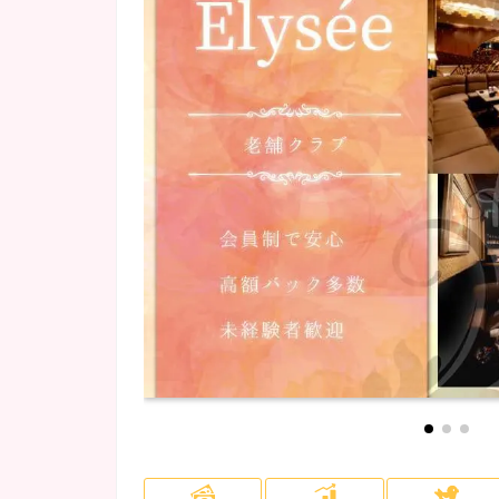
府中・調布・烏山
NEWOPEN
(5)
(1)
会員制
(2)
ロッカー完備
(32)
川崎・溝の口
カラオケあり
(1)
(14)
埼玉県
(4)
所沢・飯能・狭山
(1)
千葉市
(4)
柏・松戸
(1)