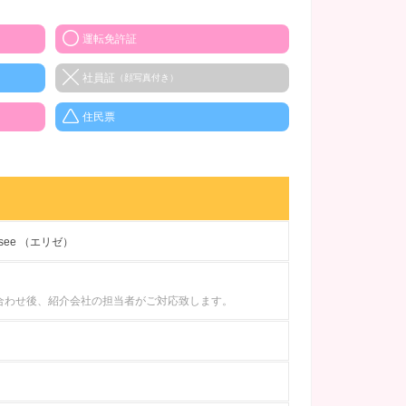
運転免許証
社員証
（顔写真付き）
住民票
lysee （エリゼ）
合わせ後、紹介会社の担当者がご対応致します。