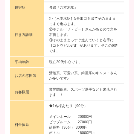
最寄駅
各線『六本木駅』
①［六本木駅］5番出口を出てそのままま
っすぐ進みます。
②ホテル［ザ・ビー］さんがあるので角を
行き方詳細
右折します。
③そのまままっすぐ進んでいくと右手に
［ゴトウビル3rd］があります。そこの6階
です。
平均年齢
現在20代中心です。
清楚系、可愛い系、綺麗系のキャストさん
お店の雰囲気
が多いです♪
業界関係者、スポーツ選手なども来店され
お客様層
ます！！
◆1名様あたり（90分）
メインホール 20000円
ビップルーム 27000円
料金体系
延長料（30分） 3000円
ボトル 16000円～