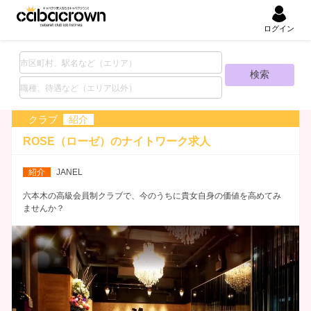
ログイン
クラブ
紹介
ROSE（ローゼ）の
ナイトワーク求人
紹介
JANEL
六本木の高級会員制クラブで、今のうちに貴女自身の価値を高めてみ
ませんか？