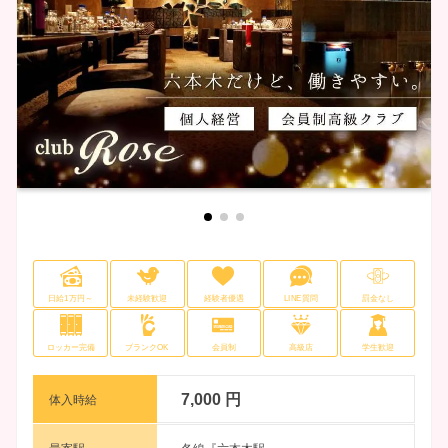
日給1万円～
未経験歓迎
経験者優遇
LINE質問
罰金なし
ロッカー完備
ブランクOK
会員制
高級店
学生歓迎
7,000 円
体入時給