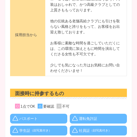
装はおしゃれで、かつ高級クラブとしての
上質さももっております。
他の伝統ある老舗高給クラブにも引けを取
らない風格と誇りをもって、お客様をお出
迎え致しております。
採用担当から
お客様に素敵な時間を過ごしていただくに
は、この環境に加えともに時間を演出して
くださる女性も不可欠です。
少しでも気になった方はお気軽にお問い合
わせくださいませ！
面接時に持参するもの
1点でOK
要確認
不可
パスポート
運転免許証
学生証
社員証
（顔写真付き）
（顔写真付き）