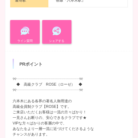
最寄駅
各線『六本木駅』
ライン質問
シェアする
PRポイント
୨୧┈┈┈┈┈┈┈┈┈┈┈┈┈┈┈┈┈୨୧
◆ 高級クラブ ROSE（ローゼ） ◆
୨୧┈┈┈┈┈┈┈┈┈┈┈┈┈┈┈┈┈୨୧
六本木にある各界の著名人御用達の
高級会員制クラブ【ROSE】です。
ご来店いただくお客様は一流の方々ばかり！
一見さんお断りの、安心できるクラブです★
VIPな方々ばかりの客層の中で、
あなたをより一層一流に近づけてくださるような
チャンスがあります。