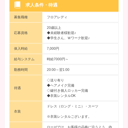
求人条件・待遇
募集職種
フロアレディ
20歳以上
応募資格
◆未経験者様歓迎♪
◆学生さん、Ｗワーク歓迎♪
体入時給
7,000円
給与システム
時給7000円～
勤務時間
20:00～翌1:00
◇送り有り
◆ヘアメイク完備
待遇
◇鍵付き個人ロッカー完備
◆衣装レンタルOK
ドレス（ロング・ミニ）・スーツ
衣装
※衣装レンタルございます。
ローゼでは、お客様の品格に沿うよう、内