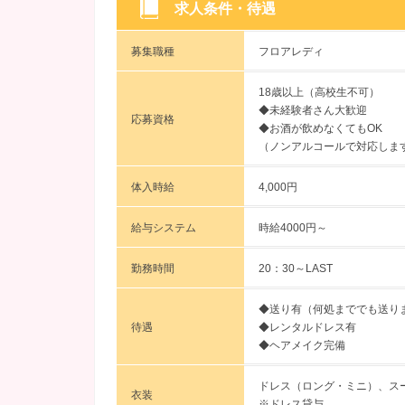
求人条件・待遇
募集職種
フロアレディ
18歳以上（高校生不可）
◆未経験者さん大歓迎
応募資格
◆お酒が飲めなくてもOK
（ノンアルコールで対応しま
体入時給
4,000円
給与システム
時給4000円～
勤務時間
20：30～LAST
◆送り有（何処まででも送り
待遇
◆レンタルドレス有
◆ヘアメイク完備
ドレス（ロング・ミニ）、ス
衣装
※ドレス貸与