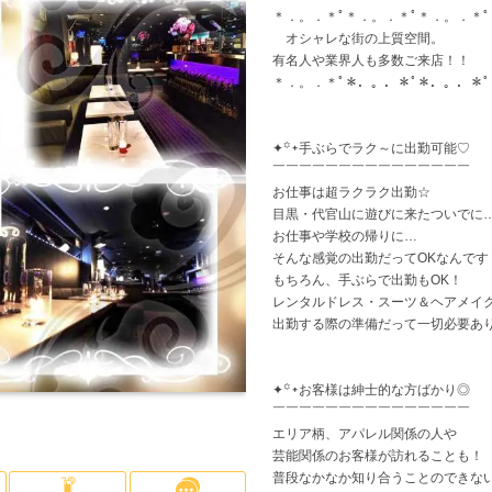
＊．。．＊ﾟ＊．。．＊ﾟ＊．。．＊ﾟ
神奈川県
高級店
(6)
(5)
横浜
少人数のお店
(1)
(1)
寮
オシャレな街の上質空間。
有名人や業界人も多数ご来店！！
＊．。．＊ﾟ＊．。．＊ﾟ＊．。．＊ﾟ
平
大宮
(1)
✦꙳᛭手ぶらでラク～に出勤可能♡
￣￣￣￣￣￣￣￣￣￣￣￣￣￣￣
越谷・草加
(2)
お仕事は超ラクラク出勤☆
目黒・代官山に遊びに来たついでに
お仕事や学校の帰りに…
船橋・市川・津田沼
(3)
千
そんな感覚の出勤だってOKなんです
もちろん、手ぶらで出勤もOK！
レンタルドレス・スーツ＆ヘアメイ
出勤する際の準備だって一切必要あ
✦꙳᛭お客様は紳士的な方ばかり◎
￣￣￣￣￣￣￣￣￣￣￣￣￣￣￣
エリア柄、アパレル関係の人や
芸能関係のお客様が訪れることも！
普段なかなか知り合うことのできな