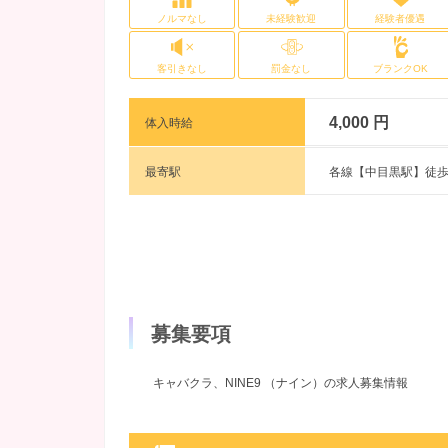
ノルマなし
未経験歓迎
経験者優遇
客引きなし
罰金なし
ブランクOK
4,000 円
体入時給
最寄駅
各線【中目黒駅】徒歩
募集要項
キャバクラ、NINE9 （ナイン）の求人募集情報