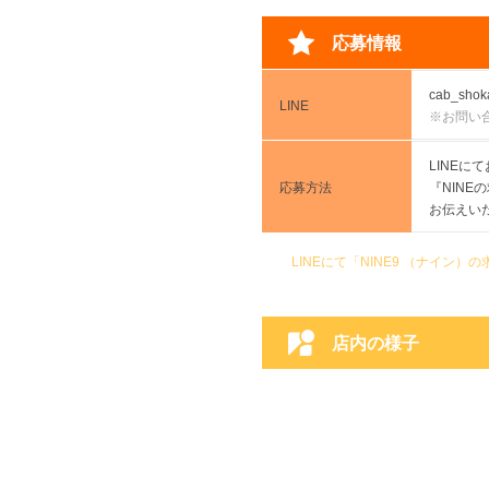
応募情報
cab_shok
LINE
※お問い
LINE
応募方法
『NINE
お伝えい
LINEにて「NINE9 （ナイ
店内の様子