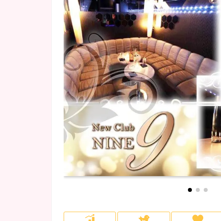
府中・調布・烏山
NEWOPEN
(5)
(1)
会員制
(2)
ロッカー完備
(32)
川崎・溝の口
カラオケあり
(1)
(14)
埼玉県
(4)
所沢・飯能・狭山
(1)
千葉市
(4)
柏・松戸
(1)