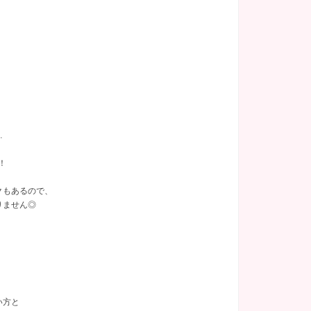
あり
(16)
関内
託児所
(2)
(2)
塚
(1)
千葉県
(9)
…
葉県その他
(1)
！
クもあるので、
りません◎
い方と