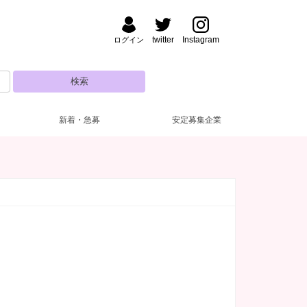
twitter
Instagram
ログイン
新着・急募
安定募集企業
野・湯島
ナック・パブ
払い
装自由
(47)
(5)
(7)
(4)
渋谷
フロアレディ
ドレス無料
深夜【22～5時】
(3)
(28)
(53)
(8)
田・大森
い金あり
日営業
(52)
(2)
(5)
新人保証あり
10代
(25)
(5)
糸町・小岩
験者優遇
(42)
(3)
主婦歓迎
(12)
達同士歓迎
(20)
練馬・ひばりヶ丘
自由シフト
(16)
(1)
電上がりOK
(19)
遅出出勤OK
(5)