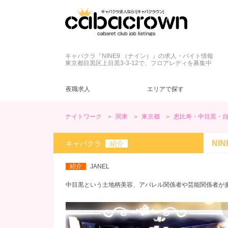
キャバクラ『NINE9 （ナイン）』の求人・バイト情報
東京都目黒区上目黒3-3-12で、フロアレディを募集中
夜職求人
エリアで探す
ナイトワーク
関東
東京都
恵比寿・中目黒・
東京都
キャバクラ
ネイル自由
ドレス
(42)
(43)
(45)
(6)
新宿・歌舞伎町
クラブ
髪型自由
制服
(5)
(2)
(9)
(4)
NI
キャバクラ
紹介
カウンターレディ
ヘアメ無料
夕方・夜【17～22時】
(13)
(7)
(59)
三軒茶屋・下北沢
ヘアメ不要
昼【12～17時】
(5)
(2)
(1)
紹介
JANEL
神田・秋葉原
ノルマなし
20代
(57)
(48)
(3)
赤坂・銀座
罰金なし
30代
(23)
(12)
(2)
中目黒という土地柄美容、アパレル関係者や芸能関係者が多く
日暮里・巣鴨
学生歓迎
(39)
(2)
綾瀬・北千住
ブランクOK
(13)
(1)
今すぐ体入
(13)
週１～OK
(18)