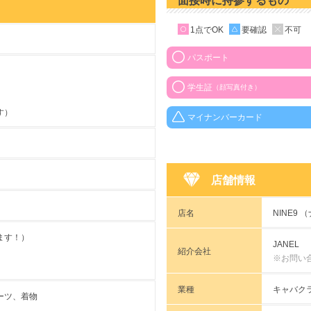
面接時に持参するもの
1点でOK
要確認
不可
パスポート
学生証
（顔写真付き）
す）
マイナンバーカード
店舗情報
店名
NINE9 
ます！）
JANEL
紹介会社
※お問い
業種
キャバク
ーツ、着物