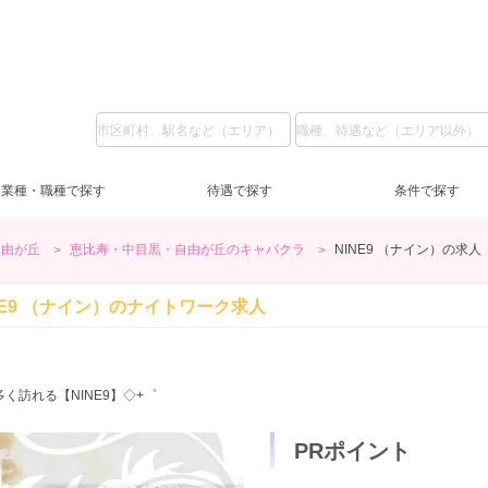
業種・職種で探す
待遇で探す
条件で探す
自由が丘
恵比寿・中目黒・自由が丘のキャバクラ
NINE9 （ナイン）の求人
ガールズバー
LINE質問
私服
(5)
(37)
(6)
池袋
ラウンジ
日給1万円～
コスプレ
(2)
(3)
(2)
(2)
上
ス
日
服
NE9 （ナイン）の
ナイトワーク求人
恵比寿・中目黒・自由が丘
送迎無料
土曜営業
(8)
(59)
(6)
交通費支給
日曜営業
(31)
(5)
蒲
祝
祝
新橋
客引きなし
40代
(2)
(6)
(5)
浅草・人形町
未経験歓迎
(59)
(1)
錦
経
訪れる【NINE9】◇+゜
ノンアルOK
(21)
赤羽・板橋
タトゥー可
(1)
(1)
友
PRポイント
登録制OK
(3)
短期OK
(6)
終