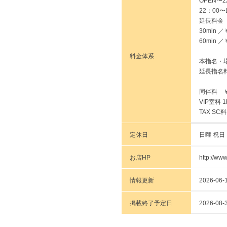
OPEN〜2
22：00〜L
延長料金
30min ／
60min ／
料金体系
本指名・場
延長指名料
同伴料 ￥
VIP室料 1
TAX SC
定休日
日曜 祝日
お店HP
http://ww
情報更新
2026-06-1
掲載終了予定日
2026-