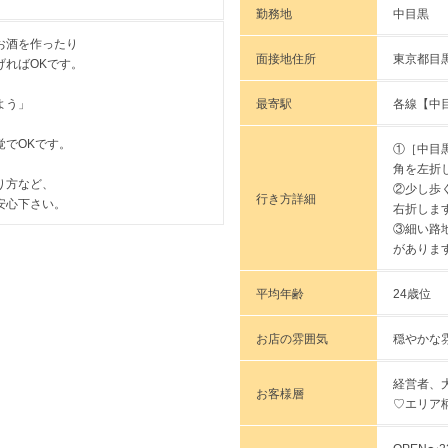
勤務地
中目黒
お酒を作ったり
面接地住所
東京都目黒
げればOKです。
最寄駅
各線【中
よう」
覚でOKです。
①［中目
角を左折
り方など、
②少し歩
行き方詳細
安心下さい。
右折しま
③細い路
がありま
平均年齢
24歳位
お店の雰囲気
穏やかな
経営者、
お客様層
♡エリア