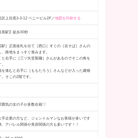
区上目黒3-3-12 ペニービル2F／
地図を印刷する
目黒駅】徒歩30秒
黒駅］正面改札を出て［西口］すぐの［吉そば］さんの
し、路地をまっすぐ進みます。
くと右手に［三ツ矢堂製麺］さんがあるのでそこの角を
す。
地を進むと右手に［ももたろう］さんなどが入った建物
す。そこの2階です。
雰囲気の女の子が多数在籍♡
大手企業の方など、ジェントルマンなお客様が多いです
柄、アパレル関係や美容関係の方も多いです！！