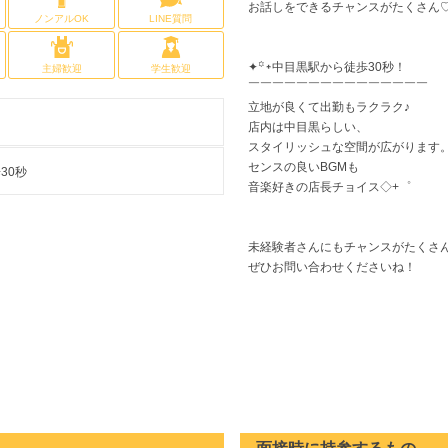
お話しをできるチャンスがたくさん
ノンアルOK
LINE質問
✦꙳᛭中目黒駅から徒歩30秒！
主婦歓迎
学生歓迎
￣￣￣￣￣￣￣￣￣￣￣￣￣￣￣
立地が良くて出勤もラクラク♪
店内は中目黒らしい、
スタイリッシュな空間が広がります
センスの良いBGMも
30秒
音楽好きの店長チョイス◇+゜
未経験者さんにもチャンスがたくさ
ぜひお問い合わせくださいね！