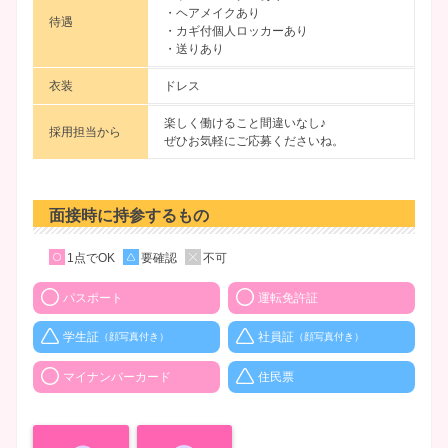
・ヘアメイクあり
待遇
・カギ付個人ロッカーあり
・送りあり
衣装
ドレス
楽しく働けること間違いなし♪
採用担当から
ぜひお気軽にご応募くださいね。
面接時に持参するもの
1点でOK
要確認
不可
パスポート
運転免許証
学生証
社員証
（顔写真付き）
（顔写真付き）
マイナンバーカード
住民票