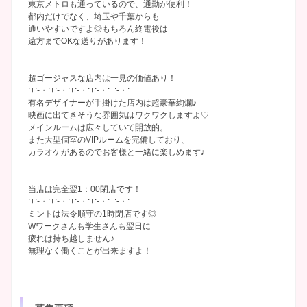
東京メトロも通っているので、通勤が便利！
都内だけでなく、埼玉や千葉からも
通いやすいですよ◎もちろん終電後は
遠方までOKな送りがあります！
超ゴージャスな店内は一見の価値あり！
:+:-・:+:-・:+:-・:+:-・:+:-・:+
有名デザイナーが手掛けた店内は超豪華絢爛♪
映画に出てきそうな雰囲気はワクワクしますよ♡
メインルームは広々していて開放的。
また大型個室のVIPルームを完備しており、
カラオケがあるのでお客様と一緒に楽しめます♪
当店は完全翌1：00閉店です！
:+:-・:+:-・:+:-・:+:-・:+:-・:+
ミントは法令順守の1時閉店です◎
Wワークさんも学生さんも翌日に
疲れは持ち越しません♪
無理なく働くことが出来ますよ！