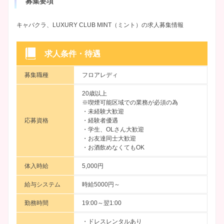
募集要項
キャバクラ、LUXURY CLUB MINT（ミント）の求人募集情報
求人条件・待遇
募集職種
フロアレディ
20歳以上
※喫煙可能区域での業務が必須の為
・未経験大歓迎
応募資格
・経験者優遇
・学生、OLさん大歓迎
・お友達同士大歓迎
・お酒飲めなくてもOK
体入時給
5,000円
給与システム
時給5000円～
勤務時間
19:00～翌1:00
・ドレスレンタルあり