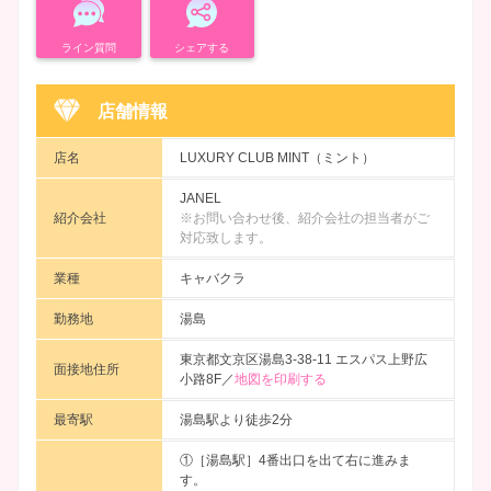
ライン質問
シェアする
店舗情報
店名
LUXURY CLUB MINT（ミント）
JANEL
紹介会社
※お問い合わせ後、紹介会社の担当者がご
対応致します。
業種
キャバクラ
勤務地
湯島
東京都文京区湯島3-38-11 エスパス上野広
面接地住所
小路8F／
地図を印刷する
最寄駅
湯島駅より徒歩2分
①［湯島駅］4番出口を出て右に進みま
す。