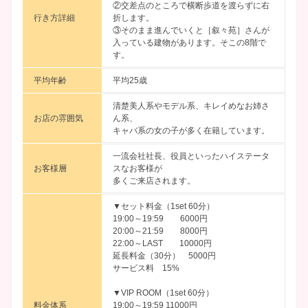
②交差点のところで横断歩道を渡らずに右
行き方詳細
折します。
③そのまま進んでいくと［叙々苑］さんが
入っている建物があります。そこの8階で
す。
平均年齢
平均25歳
清楚美人系やモデル系、キレイめなお姉さ
お店の雰囲気
ん系、
キャバ系の女の子が多く在籍しています。
一流会社社長、役員といったハイステータ
お客様層
スなお客様が
多くご来店されます。
▼セット料金（1set 60分）
19:00～19:59 6000円
20:00～21:59 8000円
22:00～LAST 10000円
延長料金（30分） 5000円
サービス料 15%
▼VIP ROOM（1set 60分）
料金体系
19:00～19:59 11000円