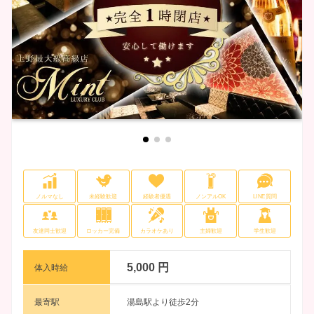
ノルマなし
未経験歓迎
経験者優遇
ノンアルOK
LINE質問
友達同士歓迎
ロッカー完備
カラオケあり
主婦歓迎
学生歓迎
5,000 円
体入時給
最寄駅
湯島駅より徒歩2分