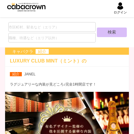
ログイン
キャバクラ
紹介
LUXURY CLUB MINT（ミント）の
ナイトワーク求人
紹介
JANEL
ラグジュアリーな内装が見どころ♪完全1時閉店です！