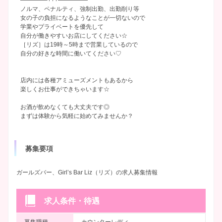
ノルマ、ペナルティ、強制出勤、出勤削り等
女の子の負担になるようなことが一切ないので
学業やプライベートを優先して
自分が働きやすいお店にしてください☆
［リズ］は19時～5時まで営業しているので
自分の好きな時間に働いてください♡
店内には各種アミューズメントもあるから
楽しくお仕事ができちゃいます☆
お酒が飲めなくても大丈夫です◎
まずは体験から気軽に始めてみませんか？
募集要項
ガールズバー、Girl’s Bar Liz（リズ）の求人募集情報
求人条件・待遇
募集職種
カウンターレディ