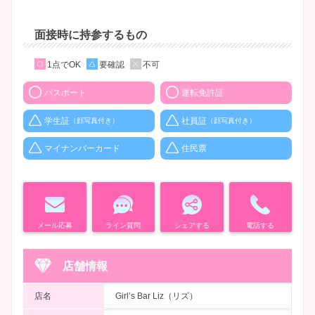
面接時に持参するもの
1点でOK
要確認
不可
パスポート
運転免許証
学生証
社員証
（顔写真付き）
（顔写真付き）
マイナンバーカード
住民票
メール応募
ライン質問
シェアする
電話する
店舗情報
店名
Girl’s Bar Liz（リズ）