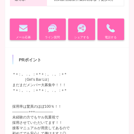
メール応募
ライン質問
シェアする
電話する
PRポイント
＊+：。．。：+＊+：。．。：+＊
［Girl’s Bar Liz］
まだまだメンバー大募集中！！！
＊+：。．。：+＊+：。．。：+＊
採用率は驚異のほぼ100％！！
————–+++—————
未経験の方でもヤル気重視で
採用させていただいてます！！
接客マニュアルが用意してあるので
初めてでも安心して働けますよ◎