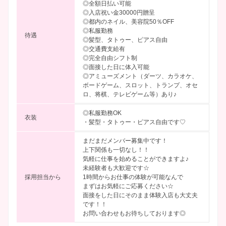
◎全額日払い可能
◎入店祝い金30000円贈呈
◎都内のネイル、美容院50％OFF
◎私服勤務
待遇
◎髪型、タトゥー、ピアス自由
◎交通費支給有
◎完全自由シフト制
◎面接した日に体入可能
◎アミューズメント（ダーツ、カラオケ、
ボードゲーム、スロット、トランプ、オセ
ロ、将棋、テレビゲーム等）あり♪
◎私服勤務OK
衣装
・髪型・タトゥー・ピアス自由です♡
まだまだメンバー募集中です！
上下関係も一切なし！！
気軽に仕事を始めることができますよ♪
未経験者も大歓迎です☆
採用担当から
1時間からお仕事の体験が可能なんで
まずはお気軽にご応募ください☆
面接をした日にそのまま体験入店も大丈夫
です！！
お問い合わせもお待ちしております◎