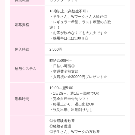
18歳以上（高校生不可）
・学生さん、Wワークさん大歓迎◎
・レギュラー希望、ラスト希望の方歓
応募資格
迎！！
・お酒が飲めなくても大丈夫です☆
・採用率はほぼ100％◎
体入時給
2,500円
時給2500円～
・日払い可能◎
給与システム
・交通費全額支給
・入店祝い金30000円プレゼント☆
19:00～翌5:00
・1日2h～、週1日～勤務でOK
勤務時間
・完全自己申告制シフト
・終電上がり、遅出出勤OK
・強制出勤、出勤削りなし
◎未経験者歓迎
◎経験者優遇
◎学生さん、Wワークの方歓迎