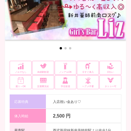
ノルマなし
未経験歓迎
ノンアルOK
今すぐ体入
日払い
週１～OK
交通費支給
学生歓迎
ヘアメ不要
タトゥー可
応募特典
入店祝い金あり♡
2,500 円
体入時給
最寄駅
西武新宿線新井薬師前駅より徒歩1分