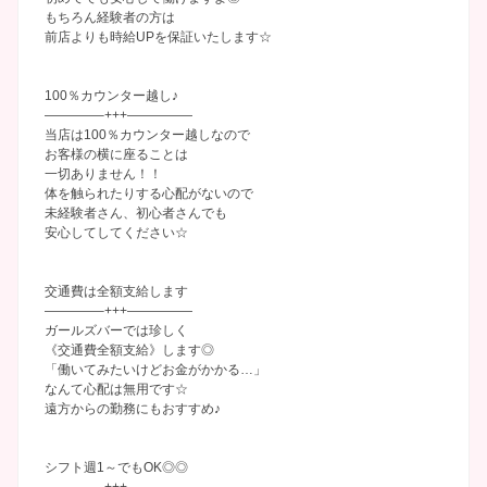
もちろん経験者の方は
前店よりも時給UPを保証いたします☆
100％カウンター越し♪
————–+++—————
当店は100％カウンター越しなので
お客様の横に座ることは
一切ありません！！
体を触られたりする心配がないので
未経験者さん、初心者さんでも
安心してしてください☆
交通費は全額支給します
————–+++—————
ガールズバーでは珍しく
《交通費全額支給》します◎
「働いてみたいけどお金がかかる…」
なんて心配は無用です☆
遠方からの勤務にもおすすめ♪
シフト週1～でもOK◎◎
————–+++—————