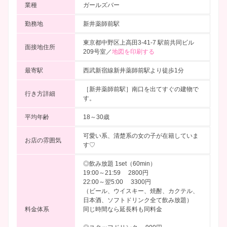
業種
ガールズバー
勤務地
新井薬師前駅
東京都中野区上高田3-41-7 駅前共同ビル
面接地住所
209号室／
地図を印刷する
最寄駅
西武新宿線新井薬師前駅より徒歩1分
［新井薬師前駅］南口を出てすぐの建物で
行き方詳細
す。
平均年齢
18～30歳
可愛い系、清楚系の女の子が在籍していま
お店の雰囲気
す♡
◎飲み放題 1set（60min）
19:00～21:59 2800円
22:00～翌5:00 3300円
（ビール、ウイスキー、焼酎、カクテル、
日本酒、ソフトドリンク全て飲み放題）
料金体系
同じ時間なら延長料も同料金