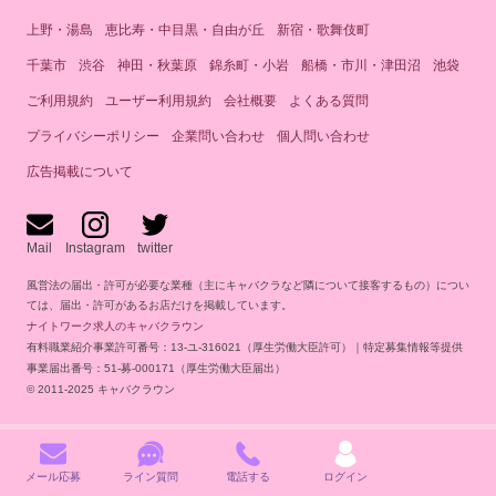
上野・湯島
恵比寿・中目黒・自由が丘
新宿・歌舞伎町
千葉市
渋谷
神田・秋葉原
錦糸町・小岩
船橋・市川・津田沼
池袋
ご利用規約
ユーザー利用規約
会社概要
よくある質問
プライバシーポリシー
企業問い合わせ
個人問い合わせ
広告掲載について
Mail
Instagram
twitter
風営法の届出・許可が必要な業種（主にキャバクラなど隣について接客するもの）につい
ては、届出・許可があるお店だけを掲載しています。
ナイトワーク求人のキャバクラウン
有料職業紹介事業許可番号：13-ユ-316021（厚生労働大臣許可）｜特定募集情報等提供
事業届出番号：51-募-000171（厚生労働大臣届出）
© 2011-2025 キャバクラウン
メール応募
ライン質問
電話する
ログイン