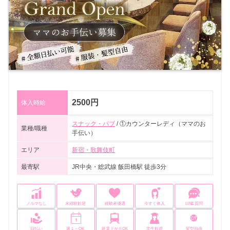
2500円
体入時給
スナック・パブ
/ ①カウンターレディ（ママのお
業種/職種
手伝い）
エリア
新宿・歌舞伎町
最寄駅
JR中央・総武線 飯田橋駅 徒歩3分
ノルマなし
未経験歓迎
経験者優遇
今すぐ体入
LINE質問
日払い
週１～OK
終電上がりOK
学生歓迎
髪型自由