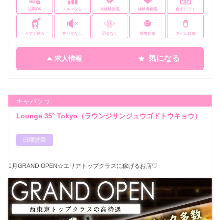
短期OK
ノルマなし
未経験歓迎
経験者優遇
自由シフト
今すぐ体入
客引きなし
罰金なし
髪型自由
ネイル自由
気になる
求人情報
キャバクラ
Lounge 35° Tokyo（ラウンジサンジュウゴドトウキョウ）
日曜営業
1月GRAND OPEN☆エリアトップクラスに稼げるお店♡