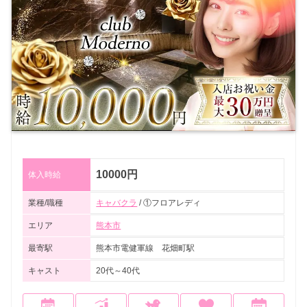
10000円
体入時給
業種/職種
キャバクラ
/ ①フロアレディ
エリア
熊本市
最寄駅
熊本市電健軍線 花畑町駅
キャスト
20代～40代