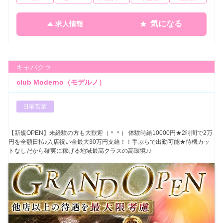
気になる
求人情報
キャバクラ
club Moderno（モデルノ）
日曜営業
【新規OPEN】未経験の方も大歓迎（＾＾） 体験時給10000円★2時間で2万
円を全額日払♪入店祝い金最大30万円支給！！手ぶらで出勤可能★待機カッ
トなしだから確実に稼げる地域最高クラスの高環境♪♪