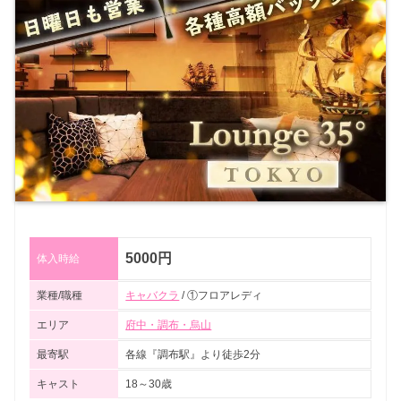
5000円
体入時給
業種/職種
キャバクラ
/ ①フロアレディ
エリア
府中・調布・烏山
最寄駅
各線『調布駅』より徒歩2分
キャスト
18～30歳