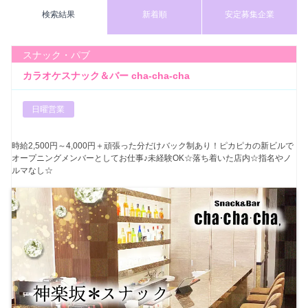
検索結果
新着順
安定募集企業
スナック・パブ
カラオケスナック＆バー cha-cha-cha
日曜営業
時給2,500円～4,000円＋頑張った分だけバック制あり！ピカピカの新ビルで
オープニングメンバーとしてお仕事♪未経験OK☆落ち着いた店内☆指名やノ
ルマなし☆