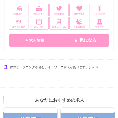
日給1万円～
NEWOPEN
未経験歓迎
経験者優遇
ノンアルOK
友達同士歓迎
週１～OK
終電上がりOK
遅出出勤OK
学生歓迎
気になる
求人情報
3
件のオープニングを含むナイトワーク求人があります。(1～3)
1
あなたにおすすめの求人